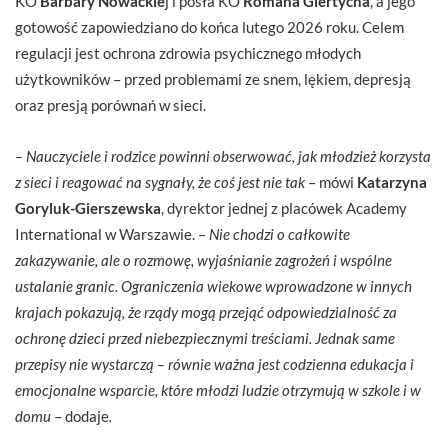
KO
Barbary Nowackie
j i posła KO
Romana Giertycha
, a jego
gotowość zapowiedziano do końca lutego 2026 roku. Celem
regulacji jest ochrona zdrowia psychicznego młodych
użytkowników – przed problemami ze snem, lękiem, depresją
oraz presją porównań w sieci.
– Nauczyciele i rodzice powinni obserwować, jak młodzież korzysta
z sieci i reagować na sygnały, że coś jest nie tak
– mówi
Katarzyna
Goryluk-Gierszewska
, dyrektor jednej z placówek Academy
International w Warszawie. –
Nie chodzi o całkowite
zakazywanie, ale o rozmowę, wyjaśnianie zagrożeń i wspólne
ustalanie granic. Ograniczenia wiekowe wprowadzone w innych
krajach pokazują, że rządy mogą przejąć odpowiedzialność za
ochronę dzieci przed niebezpiecznymi treściami. Jednak same
przepisy nie wystarczą – równie ważna jest codzienna edukacja i
emocjonalne wsparcie, które młodzi ludzie otrzymują w szkole i w
domu
– dodaje
.