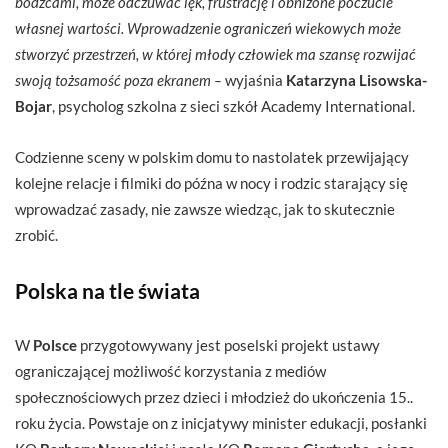
bodźcami, może odczuwać lęk, frustrację i obniżone poczucie
własnej wartości. Wprowadzenie ograniczeń wiekowych może
stworzyć przestrzeń, w której młody człowiek ma szansę rozwijać
swoją tożsamość poza ekranem –
wyjaśnia
Katarzyna Lisowska-
Bojar
, psycholog szkolna z sieci szkół Academy International.
Codzienne sceny w polskim domu to nastolatek przewijający
kolejne relacje i filmiki do późna w nocy i rodzic starający się
wprowadzać zasady, nie zawsze wiedząc, jak to skutecznie
zrobić.
Polska na tle świata
W
Polsce
przygotowywany jest poselski projekt ustawy
ograniczającej możliwość korzystania z mediów
społecznościowych przez dzieci i młodzież do ukończenia 15..
roku życia. Powstaje on z inicjatywy minister edukacji, posłanki