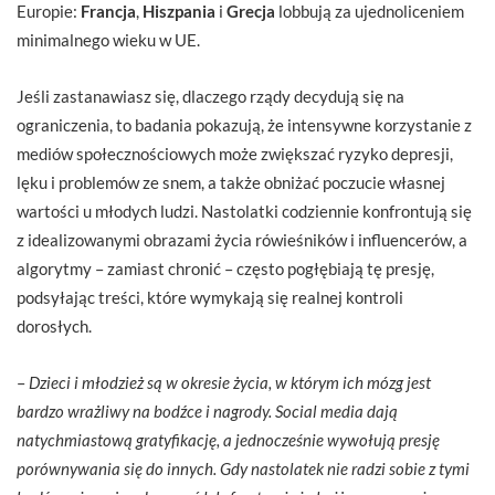
Europie:
Francja
,
Hiszpania
i
Grecja
lobbują za ujednoliceniem
minimalnego wieku w UE.
Jeśli zastanawiasz się, dlaczego rządy decydują się na
ograniczenia, to badania pokazują, że intensywne korzystanie z
mediów społecznościowych może zwiększać ryzyko depresji,
lęku i problemów ze snem, a także obniżać poczucie własnej
wartości u młodych ludzi. Nastolatki codziennie konfrontują się
z idealizowanymi obrazami życia rówieśników i influencerów, a
algorytmy – zamiast chronić – często pogłębiają tę presję,
podsyłając treści, które wymykają się realnej kontroli
dorosłych.
–
Dzieci i młodzież są w okresie życia, w którym ich mózg jest
bardzo wrażliwy na bodźce i nagrody. Social media dają
natychmiastową gratyfikację, a jednocześnie wywołują presję
porównywania się do innych. Gdy nastolatek nie radzi sobie z tymi