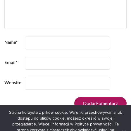
Name
*
Email
*
Website
Strona korzysta z plików cookie. Warunki przechowywania lub
dostępu do plików cookie, możesz określić w swojej
przeglądarce. Więcej informacji w Polityce prywatności. Ta
Serwis zaprojektował
Grzegorz Sztank
.
strona korzysta z ciasteczek aby świadczyć usługi na