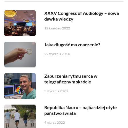
XXXV Congress of Audiology – nowa
dawka wiedzy
12 kwietnia 2022
Jaka długość ma znaczenie?
29 stycznia 2014
Zaburzenia rytmu serca w
telegraficznym skrócie
5 stycznia 2023
Republika Nauru – najbardziej otyłe
państwo świata
4 marca 2022