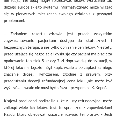
nie zdążą, nie będą mogły sprzedawać leków. Wdrożenie tak
dużego europejskiego systemu informatycznego może wiązać
się w pierwszych miesiącach swojego działania z pewnymi
problemami.
– Zadaniem resortu zdrowia jest przede wszystkim
zagwarantowanie pacjentom dostępu do skutecznych i
bezpiecznych terapii, a nie tylko obniżanie cen leków. Niestety,
przedłużające się negocjacje i dyskusje czy pacjent ma płacić za
opakowanie tabletek 5 zł czy 7 zł doprowadzą do sytuacji, w
której leku nie będzie mógł kupić wcale albo zapłaci za niego
znacznie drożej. Tymczasem, zgodnie z prawem, przy
przedłużaniu decyzji refundacyjnej cena leku „nie może być
wyższa”, ale wcale nie musi być niższa – przypomina K. Kopeć.
Krajowi producenci podkreślają, że z listy refundacyjnej może
zniknąć wiele ich leków. Jest to sprzeczne z zapowiedziami
Rządu, który obiecywał wsparcie rozwoju tej branży. – Jeśli