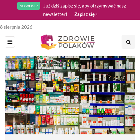
Już dziś zapisz się, aby otrzymywać nasz
NOWOŚĆ!
newsletter!
Zapisz się
8 sierpnia 2026