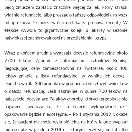
będą zmuszeni zapłacić znacznie więcej za lek, który stracił
właśnie refundację, albo prosząc o tańszy odpowiednik usłyszą
od aptekarza, że muszą wrócić do lekarza po nową receptę. W
efekcie wywoła to gigantyczne kolejki u lekarzy w sezonie
największej zachorowalności na przeziębienia i grypę.
Wraz z końcem grudnia wygasają decyzje refundacyjne około
2700 leków. Zgodnie z informacjami członków Komisji
negocjującej ceny zamieszczonymi na Twitterze, około 400
leków zniknie z listy refundacyjnej w wyniku ich decyzji.
Dodatkowo dla 300 produktów producenci nie złożyli wniosków
o dalszą refundację. Jeśli zabraknie w sumie 700 leków na
najczęściej dotykające Polaków choroby, których przepisuje się
najwięcej, oznacza to, że co trzecie wykupowane dziś
opakowanie będzie niedostępne. – Po 1 stycznia 2019 r. okaże
się, że pacjent nie może wykupić leku, na który lekarz wypisał
mu receptę w grudniu 2018 r. i którym leczy się od lat albo