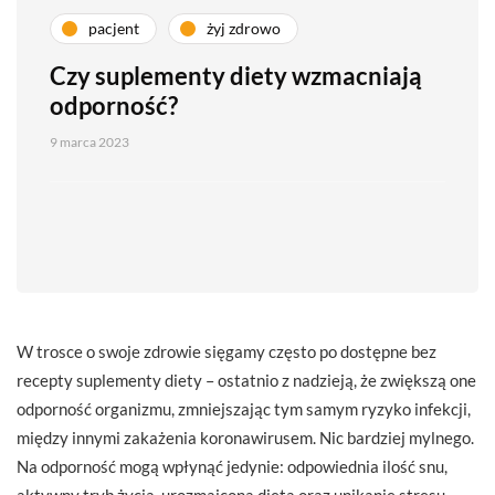
pacjent
żyj zdrowo
Czy suplementy diety wzmacniają
odporność?
9 marca 2023
W trosce o swoje zdrowie sięgamy często po dostępne bez
recepty suplementy diety – ostatnio z nadzieją, że zwiększą one
odporność organizmu, zmniejszając tym samym ryzyko infekcji,
między innymi zakażenia koronawirusem. Nic bardziej mylnego.
Na odporność mogą wpłynąć jedynie: odpowiednia ilość snu,
aktywny tryb życia, urozmaicona dieta oraz unikanie stresu,