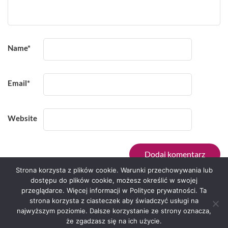
Name
*
Email
*
Website
Strona korzysta z plików cookie. Warunki przechowywania lub
dostępu do plików cookie, możesz określić w swojej
przeglądarce. Więcej informacji w Polityce prywatności. Ta
Serwis zaprojektował
Grzegorz Sztank
.
strona korzysta z ciasteczek aby świadczyć usługi na
najwyższym poziomie. Dalsze korzystanie ze strony oznacza,
że zgadzasz się na ich użycie.