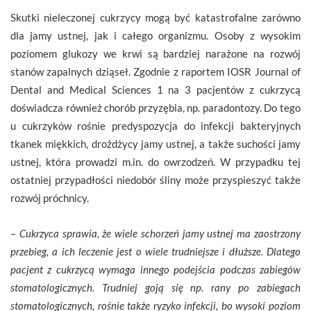
Skutki nieleczonej cukrzycy mogą być katastrofalne zarówno
dla jamy ustnej, jak i całego organizmu. Osoby z wysokim
poziomem glukozy we krwi są bardziej narażone na rozwój
stanów zapalnych dziąseł. Zgodnie z raportem IOSR Journal of
Dental and Medical Sciences 1 na 3 pacjentów z cukrzycą
doświadcza również chorób przyzębia, np. paradontozy. Do tego
u cukrzyków rośnie predyspozycja do infekcji bakteryjnych
tkanek miękkich, drożdżycy jamy ustnej, a także suchości jamy
ustnej, która prowadzi m.in. do owrzodzeń. W przypadku tej
ostatniej przypadłości niedobór śliny może przyspieszyć także
rozwój próchnicy.
–
Cukrzyca sprawia, że wiele schorzeń jamy ustnej ma zaostrzony
przebieg, a ich leczenie jest o wiele trudniejsze i dłuższe. Dlatego
pacjent z cukrzycą wymaga innego podejścia podczas zabiegów
stomatologicznych. Trudniej goją się np. rany po zabiegach
stomatologicznych, rośnie także ryzyko infekcji, bo wysoki poziom