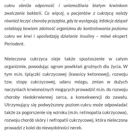
cukru obniża odporność i uniemożliwia białym krwinkom
zwalczanie bakterii. Co więcej, u pacjentów z cukrzycą należy
również leczyć choroby przyzębia, gdy te występują. Infekcje dziąseł
osłabiają bowiem zdolność organizmu do kontrolowania poziomu
cukru we krwi i upośledzają działanie insuliny
– mówi ekspert
Periodent.
Nieleczona cukrzyca sieje także spustoszenie w całym
organizmie, powodując ogrom powikłań groźnych dla życia. W
tym m.in. śpiączki cukrzycowej (kwasicy ketonowej), rozwoju
tzw. stopy cukrzycowej, udaru mózgu, zmian w dużych
naczyniach krwionośnych mogących prowadzić m.in. do rozwoju
choroby niedokrwiennej serca, a konsekwencji do zawału.
Utrzymujący się podwyższony poziom cukru może odpowiadać
także za pogorszenie się wzroku (m.in. retinopatia cukrzycowa),
rozwoju chorób skóry i nefropatii cukrzycowej, która nieleczona
prowadzi z kolei do niewydolności nerek.