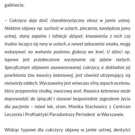
gabinecie.
– Cukrzyca daje dość charakterystyczny obraz w jamie ustnej.
Niektóre objawy np. suchość w ustach, pieczenie, kandydoza jamy
ustnej, stany zapalne i infekcje dziąseł, krwawienia z nich czy
trudno leczące się rany w ustach, a nawet zaburzenia smaku, mogą
wskazywać na wahania poziomu glukozy we krwi. U dzieci np.
typowe jest przedwczesne wyrzynanie się zębów stałych.
Specyficznym objawem zaawansowanej cukrzycy, a dokładnie jej
powikłania tzw. kwasicy ketonowej, jest również utrzymujący się
nieświeży oddech. Wyczuwalny jest wówczas silny zapach acetonu,
który przypomina słodką, owocową woń. Kwasica ketonowa może
doprowadzić do śpiączki i stanowi bezpośrednie zagrożenie życia
dla pacjenta –
mówi lek. stom. Monika Stachowicz z Centrum
Leczenia i Profilaktyki Paradontozy Periodent w Warszawie.
Widząc typowe dla cukrzycy objawy w jamie ustnej, dentyści