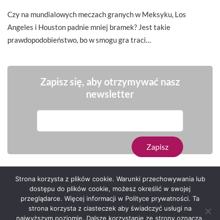
Czy na mundialowych meczach granych w Meksyku, Los
Angeles i Houston padnie mniej bramek? Jest takie
prawdopodobieństwo, bo w smogu gra traci…
Zapisz się, aby otrzymywać nasz
newsletter
Strona korzysta z plików cookie. Warunki przechowywania lub
dostępu do plików cookie, możesz określić w swojej
przeglądarce. Więcej informacji w Polityce prywatności. Ta
Serwis zaprojektował
Grzegorz Sztank
.
strona korzysta z ciasteczek aby świadczyć usługi na
najwyższym poziomie. Dalsze korzystanie ze strony oznacza,