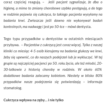
coraz częściej reagują. –
Jeśli pacjent sygnalizuje, że dba o
higienę, a mimo to zmiany chorobowe szybko postępują, a do tego
w rodzinie pojawia się cukrzyca, to takiego pacjenta wysyłamy na
badania krwi. Zwłaszcza jeśli dawno nie wykonywał badań
kontrolnych, ma nadwagę i jest po 50-tce
– mówi dentysta.
Tego typu przypadków u dentystów w ostatnich miesiącach
przybywa. –
Pacjentów z cukrzycą jest coraz więcej.
Tylko z naszej
kliniki co miesiąc 4-5 osób kierujemy na badania glukozy we krwi,
żeby się upewnić, co do naszych podejrzeń lub je wykluczyć. W tej
grupie są najczęściej pacjenci po 50. roku życia, ale też młodsi, 20-
30-latkowie z historią choroby w rodzinie. W około 60%
dodatkowe badania zalecamy kobietom. Niestety w blisko 80%
przypadków nasze podejrzenia się potwierdzają
– informuje
stomatolog.
Cukrzyca wpływa na zęby… i nie tylko