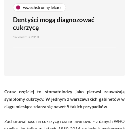
wszechstronny lekarz
Dentyści mogą diagnozować
cukrzycę
16 kwietnia 2018
Coraz częściej to stomatolodzy jako pierwsi zauważają
symptomy cukrzycy. W jednym z warszawskich gabinetów w
ciągu miesiąca zdarza się nawet 5 takich przypadków.
Zachorowalność na cukrzycę rośnie lawinowo – z danych WHO
wynika, że tylko w latach 1980-2014 wskaźnik zachorowań