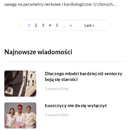
uwagę na parametry nerkowe i kardiologiczne. U chorych…
1
2
3
4
5
...
»
Last »
Najnowsze wiadomości
Dlaczego młodzi bardziej niż seniorzy
boją się starości
5 sierpnia 2026
Łuszczycy nie da się wyłączyć
3 sierpnia 2026