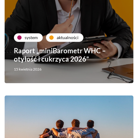
system
aktualności
Raport „miniBarometr WHC –
otyłość i cukrzyca 2026”
15 kwietnia 2026