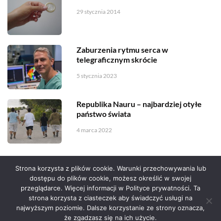
29 stycznia 2014
Zaburzenia rytmu serca w
telegraficznym skrócie
5 stycznia 2023
Republika Nauru – najbardziej otyłe
państwo świata
4 marca 2022
Strona korzysta z plików cookie. Warunki przechowywania lub
dostępu do plików cookie, możesz określić w swojej
przeglądarce. Więcej informacji w Polityce prywatności. Ta
Serwis zaprojektował
Grzegorz Sztank
.
strona korzysta z ciasteczek aby świadczyć usługi na
najwyższym poziomie. Dalsze korzystanie ze strony oznacza,
że zgadzasz się na ich użycie.