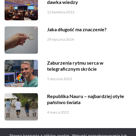
dawka wiedzy
12 kwietnia 2022
Jaka długość ma znaczenie?
29 stycznia 2014
Zaburzenia rytmu serca w
telegraficznym skrócie
5 stycznia 2023
Republika Nauru – najbardziej otyłe
państwo świata
4 marca 2022
Strona korzysta z plików cookie. Warunki przechowywania lub