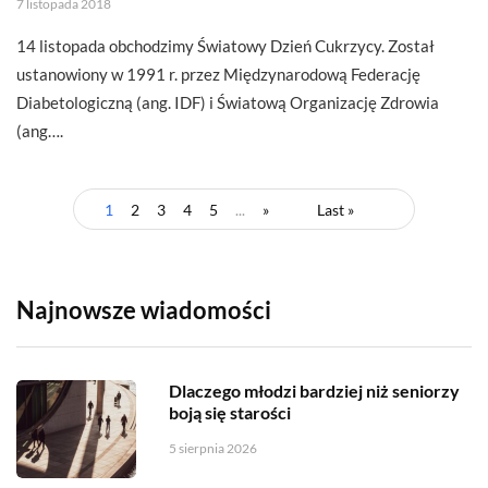
7 listopada 2018
14 listopada obchodzimy Światowy Dzień Cukrzycy. Został
ustanowiony w 1991 r. przez Międzynarodową Federację
Diabetologiczną (ang. IDF) i Światową Organizację Zdrowia
(ang….
1
2
3
4
5
...
»
Last »
Najnowsze wiadomości
Dlaczego młodzi bardziej niż seniorzy
boją się starości
5 sierpnia 2026