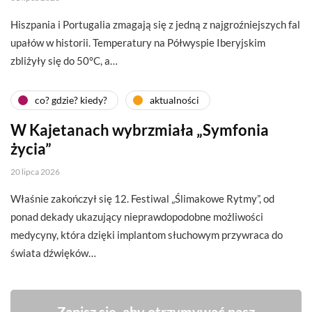
Hiszpania i Portugalia zmagają się z jedną z najgroźniejszych fal
upałów w historii. Temperatury na Półwyspie Iberyjskim
zbliżyły się do 50°C, a…
co? gdzie? kiedy?
aktualności
W Kajetanach wybrzmiała „Symfonia
życia”
20 lipca 2026
Właśnie zakończył się 12. Festiwal „Ślimakowe Rytmy”, od
ponad dekady ukazujący nieprawdopodobne możliwości
medycyny, która dzięki implantom słuchowym przywraca do
świata dźwięków…
Zapisz się, aby otrzymywać nasz