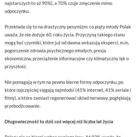
najstarszych to aż 90%), a 70% czuje zmęczenie mimo
odpoczynku.
Przekłada się to na drastyczny pesymizm: co piąty młody Polak
uważa, że nie dożyje 60. roku życia. Przyczyną takiego stanu
mogą być czynniki, które już od dawna wskazują eksperci, m.in.
pogorszenie zdrowia psychicznego młodych, presja
ekonomiczna, przeciążenie informacyjne czy klimatyczny lęk o
przyszłość.
Nie pomagają w tym na pewno bierne formy odpoczynku, po
które najczęściej sięgają najmłodsi (45% internet, 41% seriale i
filmy), a które zamiast regenerować układ nerwowy, pogłębiają
przebodźcowanie.
Długowieczność to dziś coś więcej niż liczba lat życia
Polacy nie są bierni wobec swojego losu. Aż 92% uważa, że