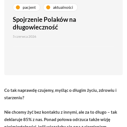
pacjent
aktualności
Spojrzenie Polaków na
długowieczność
5 czerwca 2026
C
o tak naprawdę czujemy, myśląc o długim życiu, zdrowiu i
starzeniu?
Nie chcemy żyć bez kontaktu z innymi, ale za to długo – tak
deklaruje 85% z nas. Ponad połowa odrzuca także wizję
nieśmiertelności, jeśli wiązałaby się ona z cierpieniem,