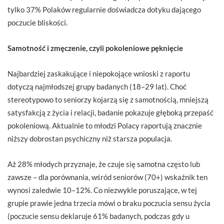
tylko 37% Polaków regularnie doświadcza dotyku dającego
poczucie bliskości.
Samotność i zmęczenie, czyli pokoleniowe pęknięcie
Najbardziej zaskakujące i niepokojące wnioski z raportu
dotyczą najmłodszej grupy badanych (18–29 lat). Choć
stereotypowo to seniorzy kojarzą się z samotnością, mniejszą
satysfakcją z życia i relacji, badanie pokazuje głęboką przepaść
pokoleniową. Aktualnie to młodzi Polacy raportują znacznie
niższy dobrostan psychiczny niż starsza populacja.
Aż 28% młodych przyznaje, że czuje się samotna często lub
zawsze – dla porównania, wśród seniorów (70+) wskaźnik ten
wynosi zaledwie 10–12%. Co niezwykle poruszające, w tej
grupie prawie jedna trzecia mówi o braku poczucia sensu życia
(poczucie sensu deklaruje 61% badanych, podczas gdy u