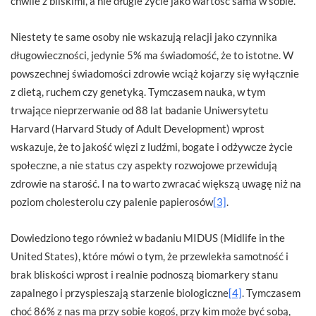
chwile z bliskimi, a nie długie życie jako wartość sama w sobie.
Niestety te same osoby nie wskazują relacji jako czynnika
długowieczności, jedynie 5% ma świadomość, że to istotne. W
powszechnej świadomości zdrowie wciąż kojarzy się wyłącznie
z dietą, ruchem czy genetyką. Tymczasem nauka, w tym
trwające nieprzerwanie od 88 lat badanie Uniwersytetu
Harvard (Harvard Study of Adult Development) wprost
wskazuje, że to jakość więzi z ludźmi, bogate i odżywcze życie
społeczne, a nie status czy aspekty rozwojowe przewidują
zdrowie na starość. I na to warto zwracać większą uwagę niż na
poziom cholesterolu czy palenie papierosów
[3]
.
Dowiedziono tego również w badaniu MIDUS (Midlife in the
United States), które mówi o tym, że przewlekła samotność i
brak bliskości wprost i realnie podnoszą biomarkery stanu
zapalnego i przyspieszają starzenie biologiczne
[4]
. Tymczasem
choć 86% z nas ma przy sobie kogoś, przy kim może być sobą,