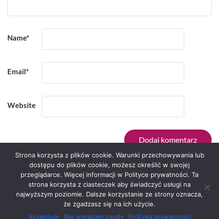
Name
*
Email
*
Website
Strona korzysta z plików cookie. Warunki przechowywania lub
dostępu do plików cookie, możesz określić w swojej
przeglądarce. Więcej informacji w Polityce prywatności. Ta
Serwis zaprojektował
Grzegorz Sztank
.
strona korzysta z ciasteczek aby świadczyć usługi na
najwyższym poziomie. Dalsze korzystanie ze strony oznacza,
że zgadzasz się na ich użycie.
Akceptuję
Nie wyrażam zgody
Polityka prywatności