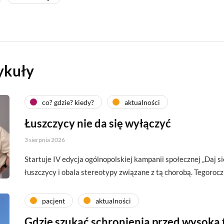
ykuły
co? gdzie? kiedy?
aktualności
Łuszczycy nie da się wyłączyć
3 sierpnia 2026
Startuje IV edycja ogólnopolskiej kampanii społecznej „Daj si
łuszczycy i obala stereotypy związane z tą chorobą. Tegoroc
pacjent
aktualności
Gdzie szukać schronienia przed wysoką