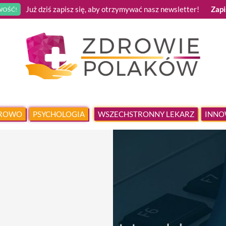
Już dziś zapisz się, aby otrzymywać nasz newsletter!
Zapi
OŚĆ!
DROWO
PSYCHOLOGIA
WSZECHSTRONNY LEKARZ
INNO