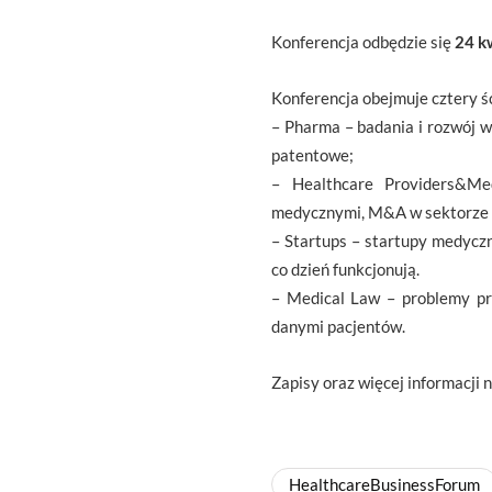
Konferencja odbędzie się
24 k
Konferencja obejmuje cztery ś
– Pharma – badania i rozwój w
patentowe;
– Healthcare Providers&Med
medycznymi, M&A w sektorze 
– Startups – startupy medycz
co dzień funkcjonują.
– Medical Law – problemy pr
danymi pacjentów.
Zapisy oraz więcej informacji 
HealthcareBusinessForum