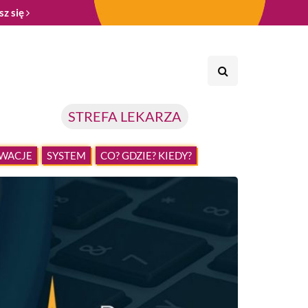
sz się
STREFA LEKARZA
WACJE
SYSTEM
CO? GDZIE? KIEDY?