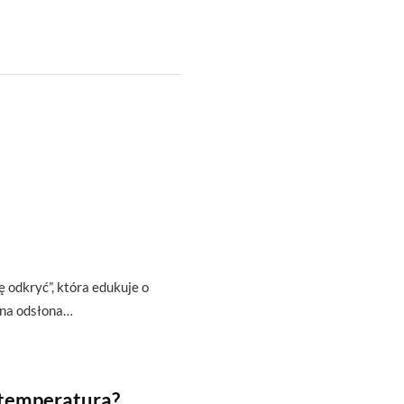
ę odkryć”, która edukuje o
zna odsłona…
 temperaturą?