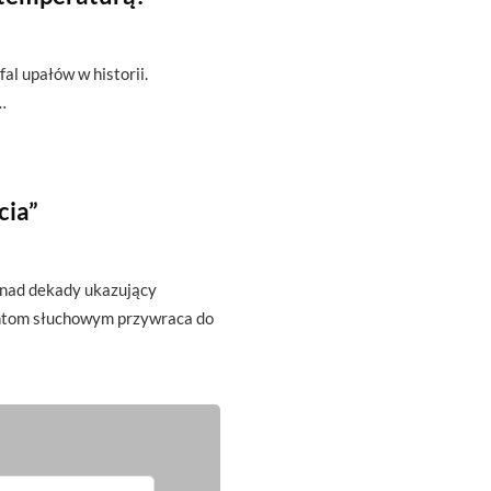
fal upałów w historii.
…
cia”
onad dekady ukazujący
antom słuchowym przywraca do