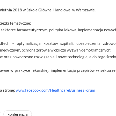
wietnia
2018 w Szkole Głównej Handlowej w Warszawie.
cieżki tematyczne:
 sektorze farmaceutycznym, polityka lekowa, implementacja nowych
tech – optymalizacja kosztów szpitali, ubezpieczenia zdrowo
medycznym, ochrona zdrowia w obliczu wyzwań demograficznych;
ne oraz nowoczesne rozwiązania i nowe technologie, a do tego środ
awne w praktyce lekarskiej, implementacja przepisów w sektorz
na stronę:
www.facebook.com/HealthcareBusinessForum
konferencja