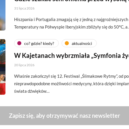
31 lipca 2026
Hiszpania i Portugalia zmagają się z jedną z najgroźniejszych 
Temperatury na Półwyspie Iberyjskim zbliżyły się do 50°C, a
co? gdzie? kiedy?
aktualności
W Kajetanach wybrzmiała „Symfonia ży
20 lipca 2026
Właśnie zakończył się 12. Festiwal „Ślimakowe Rytmy”, od p
nieprawdopodobne możliwości medycyny, która dzięki impl
świata dźwięków…
Zapisz się, aby otrzymywać nasz newsletter