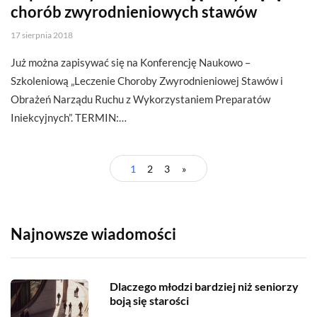
chorób zwyrodnieniowych stawów
17 sierpnia 2018
Już można zapisywać się na Konferencję Naukowo –
Szkoleniową „Leczenie Choroby Zwyrodnieniowej Stawów i
Obrażeń Narządu Ruchu z Wykorzystaniem Preparatów
Iniekcyjnych”. TERMIN:…
1
2
3
»
Najnowsze wiadomości
Dlaczego młodzi bardziej niż seniorzy
boją się starości