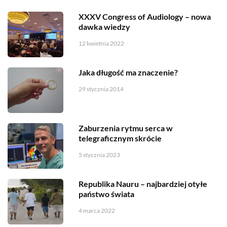
XXXV Congress of Audiology – nowa
dawka wiedzy
12 kwietnia 2022
Jaka długość ma znaczenie?
29 stycznia 2014
Zaburzenia rytmu serca w
telegraficznym skrócie
5 stycznia 2023
Republika Nauru – najbardziej otyłe
państwo świata
4 marca 2022