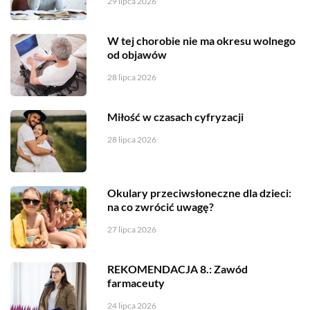
29 lipca 2026
W tej chorobie nie ma okresu wolnego
od objawów
28 lipca 2026
Miłość w czasach cyfryzacji
28 lipca 2026
Okulary przeciwsłoneczne dla dzieci:
na co zwrócić uwagę?
27 lipca 2026
REKOMENDACJA 8.: Zawód
farmaceuty
24 lipca 2026