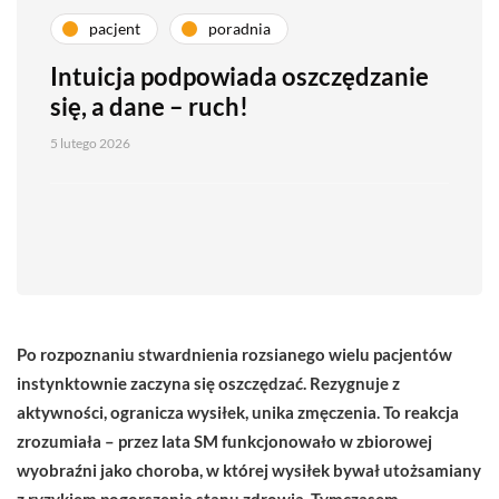
pacjent
poradnia
Intuicja podpowiada oszczędzanie
się, a dane – ruch!
5 lutego 2026
Po rozpoznaniu stwardnienia rozsianego wielu pacjentów
instynktownie zaczyna się oszczędzać. Rezygnuje z
aktywności, ogranicza wysiłek, unika zmęczenia. To reakcja
zrozumiała – przez lata SM funkcjonowało w zbiorowej
wyobraźni jako choroba, w której wysiłek bywał utożsamiany
z ryzykiem pogorszenia stanu zdrowia. Tymczasem