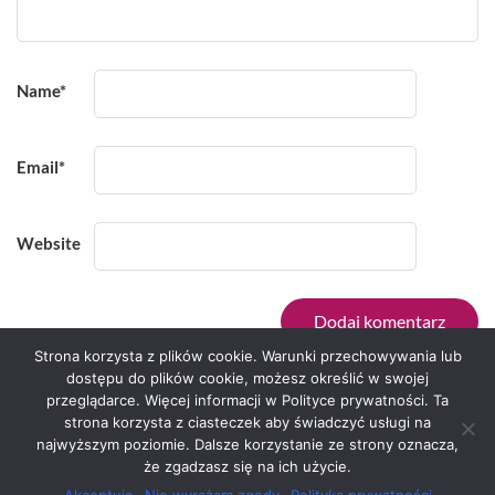
Name
*
Email
*
Website
Strona korzysta z plików cookie. Warunki przechowywania lub
dostępu do plików cookie, możesz określić w swojej
przeglądarce. Więcej informacji w Polityce prywatności. Ta
Serwis zaprojektował
Grzegorz Sztank
.
strona korzysta z ciasteczek aby świadczyć usługi na
najwyższym poziomie. Dalsze korzystanie ze strony oznacza,
że zgadzasz się na ich użycie.