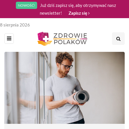
Już dziś zapisz się, aby otrzymywać nasz
NOWOŚĆ!
newsletter!
Zapisz się
8 sierpnia 2026