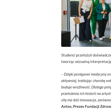
Studenci przełożyli doświadcze
tworząc wizualną interpretację
–
Dzięki postępowi medycyny or
aktywniej, traktując chorobę on
buduje wrażliwość. Dlatego poł
przełożenia ich historii na arty
siłę ma dziś innowacja, zarówn
Antos, Prezes Fundacji Zdro