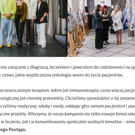
nia związane z diagnozą, leczeniem i powrotem do codzienności na ję
 zmian, jakie współczesna onkologia wnosi do życia pacjentów.
az nowoczesnym terapiom, takim jak immunoterapia, coraz więcej pacjen
kologiczną jak chorobę przewlekłą. Chcieliśmy opowiedzieć o tej zmianie 
ączyliśmy medycynę, sztukę i modę, oddając głos samym pacjentom i z
styczne projekty. Wierzymy, że nasza kampania nie tylko oswaja temat rak
o w leczeniu, jak i w komunikowaniu społecznie ważnych tematów
– mów
wego Postępu
.