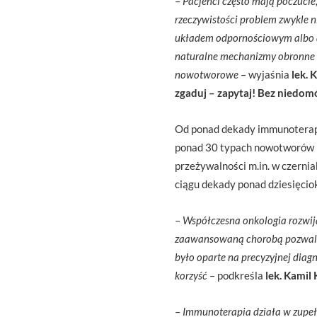
–
Pacjenci często mają poczucie
rzeczywistości problem zwykle n
układem odpornościowym albo a
naturalne mechanizmy obronne 
nowotworowe
– wyjaśnia
lek. 
zgaduj – zapytaj! Bez niedom
Od ponad dekady immunoterapi
ponad 30 typach nowotworów l
przeżywalności m.in. w czerni
ciągu dekady ponad dziesięcio
–
Współczesna onkologia rozwija
zaawansowaną chorobą pozwala os
było oparte na precyzyjnej diag
korzyść
– podkreśla
lek. Kamil
–
Immunoterapia działa w zupełn