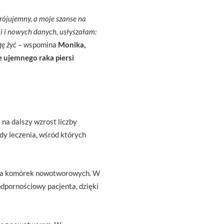
trójujemny, a moje szanse na
ii i nowych danych, usłyszałam:
gę żyć
– wspomina
Monika,
e ujemnego raka piersi
na dalszy wzrost liczby
dy leczenia, wśród których
ania komórek nowotworowych. W
odpornościowy pacjenta, dzięki