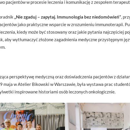
wo pacjentów w procesie leczenia i komunikację z zespołem terapeu
oradnik
„Nie zgaduj – zapytaj. Immunologia bez niedomówień”
, pr
pacjentów jako praktyczne wsparcie w zrozumieniu immunoterapii. Pu
 leczenia, kiedy może być stosowany oraz jakie pytania najczęściej poj
ak, aby wytłumaczyć złożone zagadnienia medyczne przystępnym jęz
ym.
cząca perspektywę medyczną oraz doświadczenia pacjentów z działan
ę 29 maja w Atelier Bikowski w Warszawie, była wystawa prac stud
ylwetki inspirowane historiami osób leczonych onkologicznie.