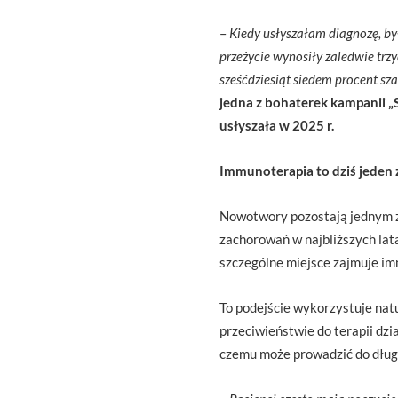
–
Kiedy usłyszałam diagnozę, był
przeżycie wynosiły zaledwie trz
sześćdziesiąt siedem procent s
jedna z bohaterek kampanii „
usłyszała w 2025 r.
Immunoterapia to dziś jeden
Nowotwory pozostają jednym z
zachorowań w najbliższych lat
szczególne miejsce zajmuje i
To podejście wykorzystuje na
przeciwieństwie do terapii dz
czemu może prowadzić do długo