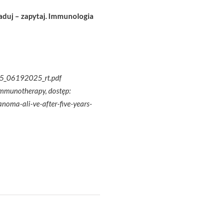
aduj – zapytaj. Immunologia
25_06192025_rt.pdf
immunotherapy, dostęp:
oma-ali-ve-after-five-years-