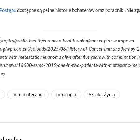
 Postępu
dostępne są pełne historie bohaterów oraz poradnik
„Nie zg
u/topics/public-health/european-health-union/cancer-plan-europe_en
.org/wp-content/uploads/2025/06/History-of-Cancer-Immunotherapy-
ts with metastatic melanoma alive after five years with combination 
g/en/news/16680-esmo-2019-one-in-two-patients-with-metastatic-melan
apy
immunoterapia
onkologia
Sztuka Życia