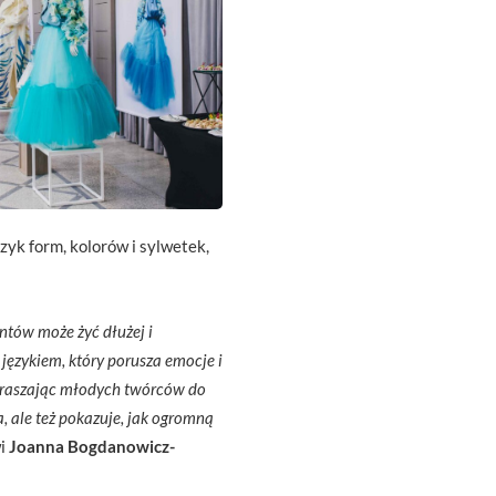
zyk form, kolorów i sylwetek,
tów może żyć dłużej i
językiem, który porusza emocje i
apraszając młodych twórców do
a, ale też pokazuje, jak ogromną
i
Joanna Bogdanowicz-