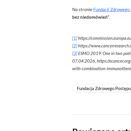
Na stronie
Fundacji Zdrowego
bez niedomówień”
.
[1]
https://commission.europa.e
[2]
https://www.cancerresearch
[3]
ESMO 2019: One in two patien
07.04.2026, https://ecancer.or
with-combination-immunother
Fundacja Zdrowego Postępu