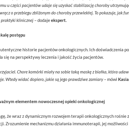
mu u części pacjentów udaje się uzyskać stabilizację choroby utrzymującą
ęcz o przebiegu zbliżonym do choroby przewlekłej. To pokazuje, jak 
raktyki klinicznej
– dodaje
ekspert.
skalę postępu
autentyczne historie pacjentów onkologicznych. Ich doświadczenia po
 się na perspektywy leczenia i jakość życia pacjentów.
 przyjaciel. Chore komórki miały na sobie taką maskę z białka, która udaw
e. Wtedy widać dopiero, jakie są jego prawdziwe zamiary
– mówi
Kasia
 ważnym elementem nowoczesnej opieki onkologicznej
ę, że wraz z dynamicznym rozwojem terapii onkologicznych rośnie z
cji. Zrozumienie mechanizmu działania immunoterapii, jej możliwośc