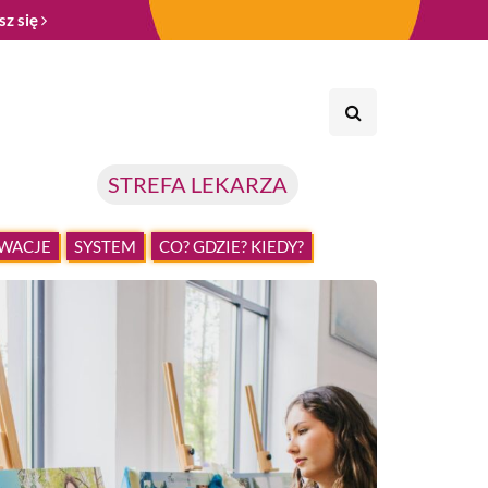
sz się
STREFA LEKARZA
WACJE
SYSTEM
CO? GDZIE? KIEDY?