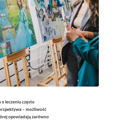
o leczeniu często
 perspektywa – możliwość
której opowiadają zarówno