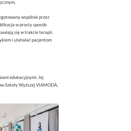
tycznym.
zygotowany wspólnie przez
blikacja w prosty sposób
awiają się w trakcie terapii.
ykiem i ułatwiać pacjentom
iami edukacyjnymi. Jej
entów Szkoły Wyższej VIAMODA,