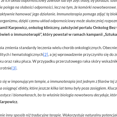
, że ich układ odpornościowy zawiódł lub był zbyt słaby, by poradzić s
ie polega na słabości odporności, lecz na tym, że komórki nowotworowe 
ktywnie hamować jego działanie. Immunoterapia pomaga zdjąć tę blo
organizmu, dzięki czemu układ odpornościowy może skuteczniej rozpoz
Kamil Karpowicz, onkolog kliniczny, założyciel portalu Onkolog Bez
ówień o immunoterapii”, który powstał w ramach kampanii „Sztuka
a zmienia standardy leczenia wielu chorób onkologicznych. Obecnie
itych i hematologicznych
[2]
, a jej wprowadzenie przyczyniło się do
aku oraz raku płuca. W przypadku przerzutowego raka skóry wskaźnik
krotnie
[3]
.
 się w imponującym tempie, a immunoterapia jest jednym z filarów tej 
iągnąć efekty, które jeszcze kilka lat temu były poza zasięgiem. Kluczo
nostyce i biomarkerach, bo to właśnie biologia nowotworu decyduje, któr
 Karpowicz.
ie inny sposób niż tradycyjne terapie. Wykorzystuje naturalny potencj