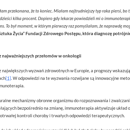
am przekonana, że to koniec. Miałam najtrudniejszy typ raka piersi, bo 
ydzieści kilka procent. Dopiero gdy lekarze powiedzieli mi o immunoterap
zans. To był moment, w którym pierwszy raz pomyślałam, że naprawdę mo
Sztuka Życia” Fundacji Zdrowego Postępu, która diagnozę potrójni
 z najważniejszych przełomów w onkologii
 największych wyzwań zdrowotnych w Europie, a prognozy wskazują 
ach
[1]
. W odpowiedzi na te wyzwania rozwijane są innowacyjne meto
mmunoterapia.
turalne mechanizmy obronne organizmu do rozpoznawania i zwalcz
iałających bezpośrednio na zmianę, immunoterapia aktywizuje układ 
trwałej kontroli choroby i trwałych odpowiedzi terapeutycznych.