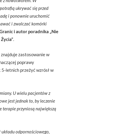
obie z nowotworem. W
potrafią ukrywać się przed
kadę i ponownie uruchomić
nawać i zwalczać komórki
 Granic i autor poradnika „Nie
 Życia”
.
 znajduje zastosowanie w
 znaczącej poprawy
 5-letnich przeżyć wzrósł w
zmiany. U wielu pacjentów z
we jest jednak to, by leczenie
e terapie przyniosą największą
ał układu odpornościowego,