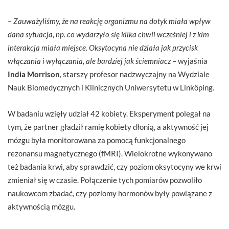
–
Zauważyliśmy, że na reakcję organizmu na dotyk miała wpływ
dana sytuacja, np. co wydarzyło się kilka chwil wcześniej i z kim
interakcja miała miejsce. Oksytocyna nie działa jak przycisk
włączania i wyłączania, ale bardziej jak ściemniacz
– wyjaśnia
India Morrison
, starszy profesor nadzwyczajny na Wydziale
Nauk Biomedycznych i Klinicznych Uniwersytetu w Linköping.
W badaniu wzięły udział 42 kobiety. Eksperyment polegał na
tym, że partner gładził ramię kobiety dłonią, a aktywność jej
mózgu była monitorowana za pomocą funkcjonalnego
rezonansu magnetycznego (fMRI). Wielokrotne wykonywano
też badania krwi, aby sprawdzić, czy poziom oksytocyny we krwi
zmieniał się w czasie. Połączenie tych pomiarów pozwoliło
naukowcom zbadać, czy poziomy hormonów były powiązane z
aktywnością mózgu.