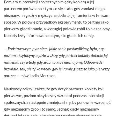
Pomiary z interakcji społecznych między kobietą a jej
partnerem porównano z tym, co się stało, gdy zamiast niego
nieznany, niegroźny mężczyzna dotknął jej ramienia w ten sam
sposób. W połowie przypadków eksperymentu to partner jako
pierwszy gładził ramię, a w drugiej połowie robił to nieznajomy.
Kobiety były informowane o tym, kto gładzi ich ramię.
—
Podstawowym pytaniem, jakie sobie postawiliśmy, było, czy
poziom oksytocyny będzie wyższy, gdy partner kobiety dotknie jej
ramienia, czy wtedy, gdy zrobi to ktoś nieznajomy. Odpowiedź
brzmiała: tak, ale tylko wtedy, gdy jej ramię głaszcze jako pierwszy
partner
— mówi India Morrison.
Naukowcy odkryli także, że gdy dotyk partnera kobiety był
pierwszym, poziom oksytocyny wzrastał podczas interakcji
społecznych, a następnie zmniejszał się, by ponownie wzrosnąć,
gdy nieznajomy zrobił to samo. Jednak kiedy nieznajomy
dotknął jej ramienia jako pierwszy, poziom oksytocyny nie