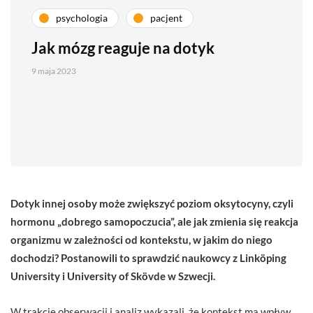
psychologia
pacjent
Jak mózg reaguje na dotyk
9 maja 2023
Dotyk innej osoby może zwiększyć poziom oksytocyny, czyli
hormonu „dobrego samopoczucia”, ale jak zmienia się reakcja
organizmu w zależności od kontekstu, w jakim do niego
dochodzi? Postanowili to sprawdzić naukowcy z Linköping
University i University of Skövde w Szwecji.
W trakcie obserwacji i analiz wykazali, że kontekst ma wpływ