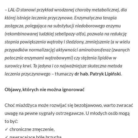
–
LAL-D stanowi przykład wrodzonej choroby metabolicznej, dla
której istnieje leczenie przyczynowe. Enzymatyczna terapia
zastępcza, polegająca na substytucji niedoborowego enzymu
(rekombinowanej ludzkiej sebelipazy-alfa), pozwala na redukcję
stopnia powiększenia wątroby i śledziony, zmniejszenie (a w wielu
przypadków normalizację) aktywności aminotransferaz (zwanych
potocznie enzymami wątrobowymi) czy stężenia lipidów w
surowicy krwi. To jedyna i co najważniejsze skuteczna metoda
leczenia przyczynowego
– tłumaczy
dr hab. Patryk Lipiński
.
Objawy, których nie można ignorować
Choć miażdżyca może rozwijać się bezobjawowo, warto zwracać
uwagę na pewne sygnały ostrzegawcze. U młodych osób mogą
to być:
✓ chroniczne zmęczenie,
✓ nawracające bóle brzucha,