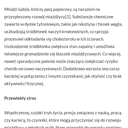
Młodzi ludzie, którzy palą papierosy, są narażeni na
przyspieszony rozwój miażdżycy[2]. Substancje chemiczne
zawarte w dymie tytoniowym, takie jak nikotyna i tlenek węgla,
uszkadzają śródbłonek naczyń krwionośnych, co sprzyja
procesowi odkładania się cholesterolu w ich ścianach.
Uszkodzenie śródbłonka zwiększa stan zapalny i umożliwia
łatwiejsze gromadzenie się blaszek miażdżycowych. Co więcej,
nawet sporadyczne palenie może znacząco zwiększać ryzyko
chorób sercowo-naczyniowych. Dodatkowo wzrasta ono coraz
bardziej w połączeniu z innymi czynnikami, jak otyłość czy brak
aktywności fizycznej.
Przewlekły stres
Współczesny, szybki tryb życia, presja związana z nauką, pracą
czy karierą, to czynniki, które mogą przyczyniać się do rozwoju
miażdżycy u młodych osób. Stres prowadzi do wzrostu poziomu