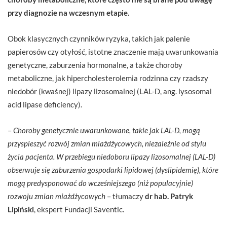
przy diagnozie na wczesnym etapie.
Obok klasycznych czynników ryzyka, takich jak palenie
papierosów czy otyłość, istotne znaczenie mają uwarunkowania
genetyczne, zaburzenia hormonalne, a także choroby
metaboliczne, jak hipercholesterolemia rodzinna czy rzadszy
niedobór (kwaśnej) lipazy lizosomalnej (LAL-D, ang. lysosomal
acid lipase deficiency).
–
Choroby genetycznie uwarunkowane, takie jak LAL-D, mogą
przyspieszyć rozwój zmian miażdżycowych, niezależnie od stylu
życia pacjenta. W przebiegu niedoboru lipazy lizosomalnej (LAL-D)
obserwuje się zaburzenia gospodarki lipidowej (dyslipidemię), które
mogą predysponować do wcześniejszego (niż populacyjnie)
rozwoju zmian miażdżycowych
– tłumaczy
dr hab. Patryk
Lipiński
, ekspert Fundacji Saventic.