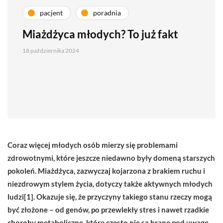
pacjent
poradnia
Miażdżyca młodych? To już fakt
18 października 2024
Coraz więcej młodych osób mierzy się problemami
zdrowotnymi, które jeszcze niedawno były domeną starszych
pokoleń. Miażdżyca, zazwyczaj kojarzona z brakiem ruchu i
niezdrowym stylem życia, dotyczy także aktywnych młodych
ludzi[1]. Okazuje się, że przyczyny takiego stanu rzeczy mogą
być złożone – od genów, po przewlekły stres i nawet rzadkie
choroby metaboliczne, które często nie są brane pod uwagę