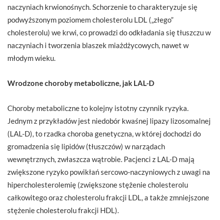
naczyniach krwionośnych. Schorzenie to charakteryzuje się
podwyższonym poziomem cholesterolu LDL („złego”
cholesterolu) we krwi, co prowadzi do odkładania się tłuszczu w
naczyniach i tworzenia blaszek miażdżycowych, nawet w
młodym wieku.
Wrodzone choroby metaboliczne, jak LAL-D
Choroby metaboliczne to kolejny istotny czynnik ryzyka.
Jednym z przykładów jest niedobór kwaśnej lipazy lizosomalnej
(LAL-D), to rzadka choroba genetyczna, w której dochodzi do
gromadzenia się lipidów (tłuszczów) w narządach
wewnętrznych, zwłaszcza wątrobie. Pacjenci z LAL-D mają
zwiększone ryzyko powikłań sercowo-naczyniowych z uwagi na
hipercholesterolemię (zwiększone stężenie cholesterolu
całkowitego oraz cholesterolu frakcji LDL, a także zmniejszone
stężenie cholesterolu frakcji HDL).