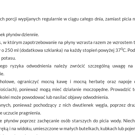
ch porcji wypijanych regularnie w ciągu całego dnia, zamiast pici
ek płynów dziennie.
es, w którym zapotrzebowanie na płyny wzrasta razem ze wzrostem 
0
w o 250 ml (dodatkowa szklanka) na każdy stopień powyżej 37
C. Po
 potasu.
ego ryzyka odwodnienia należy zwrócić szczególną uwagę na 
ie.
holowe, ograniczyć mocną kawę i mocną herbatę oraz napoje o
ilościach), ponieważ mogą mieć działanie moczopędne. Prowadzić 
z kolei może powodować lub nasilać objawy odwodnienia.
nych, ponieważ pochodzący z nich dwutlenek węgla, poprzez dr
e uczucie pragnienia.
ie płynów poprzez zachęcanie osób starszych do picia wody. Niec
ręką i na widoku, umieszczone w małych butelkach, kubkach lub poje