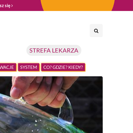
sz się
STREFA LEKARZA
WACJE
SYSTEM
CO? GDZIE? KIEDY?