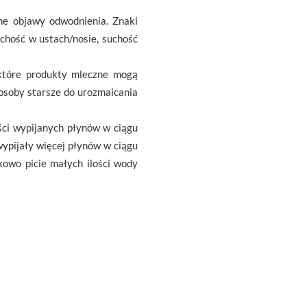
ne objawy odwodnienia. Znaki
uchość w ustach/nosie, suchość
ektóre produkty mleczne mogą
 osoby starsze do urozmaicania
ści wypijanych płynów w ciągu
wypijały więcej płynów w ciągu
tkowo picie małych ilości wody