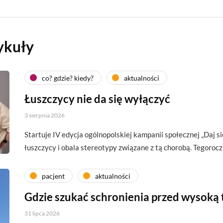
ykuły
co? gdzie? kiedy?
aktualności
Łuszczycy nie da się wyłączyć
3 sierpnia 2026
Startuje IV edycja ogólnopolskiej kampanii społecznej „Daj si
łuszczycy i obala stereotypy związane z tą chorobą. Tegoroc
pacjent
aktualności
Gdzie szukać schronienia przed wysoką
31 lipca 2026