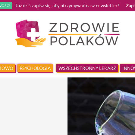
Już dziś zapisz się, aby otrzymywać nasz newsletter!
Zapi
OŚĆ!
DROWO
PSYCHOLOGIA
WSZECHSTRONNY LEKARZ
INNO