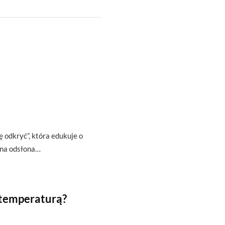
ę odkryć”, która edukuje o
zna odsłona…
 temperaturą?