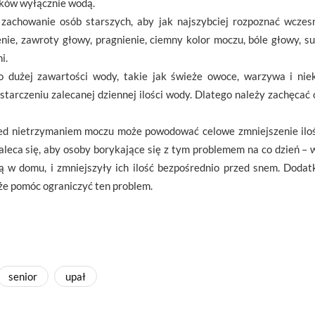
eków wyłącznie wodą.
achowanie osób starszych, aby jak najszybciej rozpoznać wczes
ie, zawroty głowy, pragnienie, ciemny kolor moczu, bóle głowy, s
i.
o dużej zawartości wody, takie jak świeże owoce, warzywa i ni
arczeniu zalecanej dziennej ilości wody. Dlatego należy zachęcać
zed nietrzymaniem moczu może powodować celowe zmniejszenie ilo
aleca się, aby osoby borykające się z tym problemem na co dzień – 
są w domu, i zmniejszyły ich ilość bezpośrednio przed snem. Doda
że pomóc ograniczyć ten problem.
senior
upał