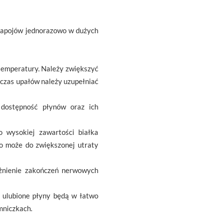
a napojów jednorazowo w dużych
temperatury. Należy zwiększyć
dczas upałów należy uzupełniać
dostępność płynów oraz ich
 wysokiej zawartości białka
to może do zwiększonej utraty
ażnienie zakończeń nerwowych
h ulubione płyny będą w łatwo
mniczkach.