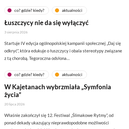
co? gdzie? kiedy?
aktualności
Łuszczycy nie da się wyłączyć
3 sierpnia 2026
Startuje IV edycja ogólnopolskiej kampanii społecznej „Daj się
odkryć”, która edukuje o łuszczycy i obala stereotypy związane
z tą chorobą. Tegoroczna odsłona…
co? gdzie? kiedy?
aktualności
W Kajetanach wybrzmiała „Symfonia
życia”
20 lipca 2026
Właśnie zakończył się 12. Festiwal „Ślimakowe Rytmy”, od
ponad dekady ukazujący nieprawdopodobne możliwości