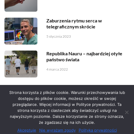
Zaburzenia rytmu serca w
telegraficznym skrócie
5 stycznia 2023
Republika Nauru – najbardziej otyłe
państwo świata
4 marca 2022
Strona korzysta z plików cookie. Warunki przechowywania lub
dostępu do plików cookie, możesz określić w swojej
przeglądarce. Więcej informacji w Polityce prywatności. Ta
Serwis zaprojektował
Grzegorz Sztank
.
strona korzysta z ciasteczek aby świadczyć usługi na
najwyższym poziomie. Dalsze korzystanie ze strony oznacza,
że zgadzasz się na ich użycie.
Akceptuję
Nie wyrażam zgody
Polityka prywatności