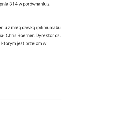
nia 3 i 4 w porównaniu z
eniu z małą dawką ipilimumabu
ł Chris Boerner, Dyrektor ds.
, którym jest przełom w