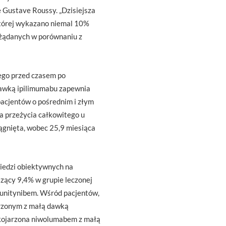
Gustave Roussy. „Dzisiejsza
 której wykazano niemal 10%
pożądanych w porównaniu z
ego przed czasem po
dawką ipilimumabu zapewnia
pacjentów o pośrednim i złym
 przeżycia całkowitego u
ągnięta, wobec 25,9 miesiąca
iedzi obiektywnych na
zący 9,4% w grupie leczonej
unitynibem. Wśród pacjentów,
arzonym z małą dawką
 skojarzona niwolumabem z małą