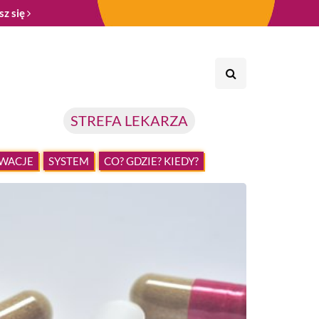
sz się
STREFA LEKARZA
WACJE
SYSTEM
CO? GDZIE? KIEDY?