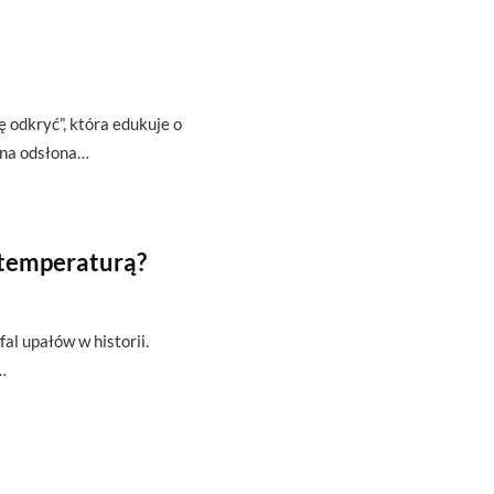
ę odkryć”, która edukuje o
zna odsłona…
 temperaturą?
fal upałów w historii.
…