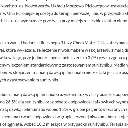
y Komitetu ds. Nowotworów Układu Moczowo-Płciowego w Instytucie 
 w Unii Europejskiej dostęp do terapii pierwszej linii, w przypadku
h i istotne wydłużenie przeżycia przy mniejszej liczbie działań nie
ciu o wyniki badania klinicznego 3 fazy CheckMate -214, zatrzyman
ej, która wykazała, że leczenie niwolumabem w skojarzeniu z małą 
całkowitego, przy jednoczesnym zmniejszeniu o 37% ryzyka zgonu u 
cnym leczeniem standardowym z zastosowaniem sunitynibu. Mediana
em w skojarzeniu z małą dawką ipilimumabu nie została jeszcze osi
ych z zastosowaniem sunitynibu.
mabem i małą dawką ipilimumabu uzyskano też wyższy odsetek odpow
do 26,5% dla sunitynibu oraz odsetek odpowiedzi całkowitych wynos
małą dawką ipilimumabu wobec 1,2% w grupie pacjentów leczonych s
ź, mediana trwania odpowiedzi w grupie leczonej niwolumabem skoj
ze osiągnięta, wobec 18,2 miesiąca w przypadku sunitynibu. Terapia