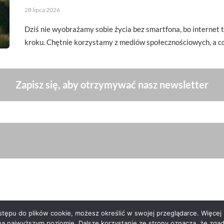
28 lipca 2026
Dziś nie wyobrażamy sobie życia bez smartfona, bo interne
kroku. Chętnie korzystamy z mediów społecznościowych, a c
Zapisz się, aby otrzymywać nasz newsletter
ępu do plików cookie, możesz określić w swojej przeglądarce. Więcej i
na najwyższym poziomie. Dalsze korzystanie ze strony oznacza, że zgadz