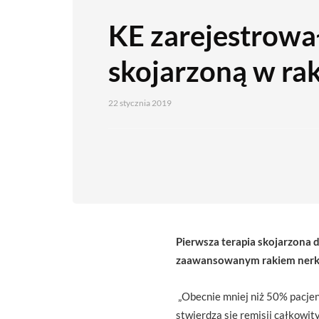
KE zarejestrował
skojarzoną w rak
22 stycznia 2019
Pierwsza terapia skojarzona
zaawansowanym rakiem nerko
„Obecnie mniej niż 50% pacje
stwierdza się remisji całkowit