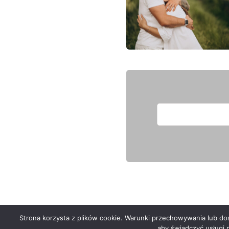
Strona korzysta z plików cookie. Warunki przechowywania lub dost
Serwis zaprojektował
Grzegorz Sztank
aby świadczyć usługi 
.