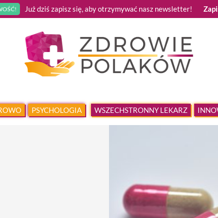
Już dziś zapisz się, aby otrzymywać nasz newsletter!
Zapi
OŚĆ!
DROWO
PSYCHOLOGIA
WSZECHSTRONNY LEKARZ
INNO