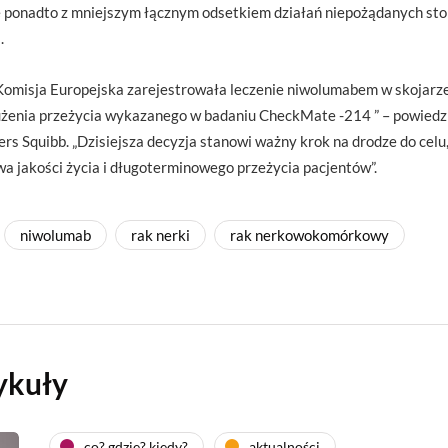
 ponadto z mniejszym łącznym odsetkiem działań niepożądanych stop
.
 Komisja Europejska zarejestrowała leczenie niwolumabem w skojarz
żenia przeżycia wykazanego w badaniu CheckMate -214 ” – powiedzia
rs Squibb. „Dzisiejsza decyzja stanowi ważny krok na drodze do celu
wa jakości życia i długoterminowego przeżycia pacjentów”.
niwolumab
rak nerki
rak nerkowokomórkowy
ykuły
co? gdzie? kiedy?
aktualności