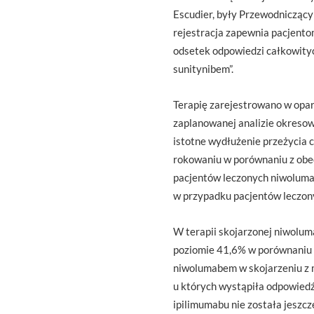
Escudier, były Przewodnicząc
rejestracja zapewnia pacjentom
odsetek odpowiedzi całkowityc
sunitynibem”.
Terapię zarejestrowano w opar
zaplanowanej analizie okresow
istotne wydłużenie przeżycia 
rokowaniu w porównaniu z obe
pacjentów leczonych niwolumab
w przypadku pacjentów leczon
W terapii skojarzonej niwolu
poziomie 41,6% w porównaniu 
niwolumabem w skojarzeniu z 
u których wystąpiła odpowied
ipilimumabu nie została jeszc