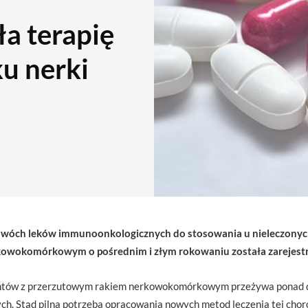
a terapię
u nerki
 dwóch leków immunoonkologicznych do stosowania u nieleczonyc
wokomórkowym o pośrednim i złym rokowaniu została zarejestr
ntów z przerzutowym rakiem nerkowokomórkowym przeżywa ponad dwa
ych. Stąd pilna potrzeba opracowania nowych metod leczenia tej chor