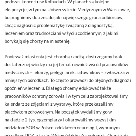
podczas koncertu w Kolbudach. W planach są kolejne
ekspozycje, w tym na Uniwersytecie Medycznym w Warszawie,
bo pragniemy dotrzeć do jak największego grona odbiorców,
chcąc nagłośnić problematykę związaną z diagnostyką,
leczeniem oraz trudnościami w życiu codziennym, z jakimi
borykają się chorzy na miastenię.
Ponieważ miastenia jest chorobą rzadką, dostrzegamy brak
dostatecznej wiedzy ma jej temat również wśród pracowników
medycznych – lekarzy, pielęgniarek, ratowników – zwłaszcza w
mniejszych ośrodkach. To często prowadzi do błędnych diagnoz i
opóźnień w leczeniu. Dlatego chcemy edukować także
pracowników ochrony zdrowia i w tym celu zaprojektowaliśmy
kalendarz ze zdjęciami z wystawy, które przekazaliśmy
placówkom zdrowotnym. Na początek wydaliśmy go w
nakładzie 2 tys. egzemplarzy i ofiarowaliśmy wszystkim
oddziałom SOR w Polsce, oddziałom neurologii, wybranym
ośrodkom POZ, a także Wojewódzkim Zespołom ds. Orzekania