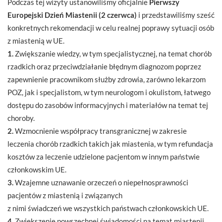
Podczas tej wizyty ustanowiliśmy oficjalnie
Pierwszy
Europejski Dzień Miastenii (2 czerwca)
i przedstawiliśmy sześć
konkretnych rekomendacji w celu realnej poprawy sytuacji osób
z miastenią w UE.
1.
Zwiększanie wiedzy, w tym specjalistycznej, na temat chorób
rzadkich oraz przeciwdziałanie błędnym diagnozom poprzez
zapewnienie pracownikom służby zdrowia, zarówno lekarzom
POZ, jak i specjalistom, w tym neurologom i okulistom, łatwego
dostępu do zasobów informacyjnych i materiałów na temat tej
choroby.
2.
Wzmocnienie współpracy transgranicznej w zakresie
leczenia chorób rzadkich takich jak miastenia, w tym refundacja
kosztów za leczenie udzielone pacjentom w innym państwie
członkowskim UE.
3.
Wzajemne uznawanie orzeczeń o niepełnosprawności
pacjentów z miastenią i związanych
z nimi świadczeń we wszystkich państwach członkowskich UE.
4.
Zwiększenie powszechnej świadomości na temat miastenii