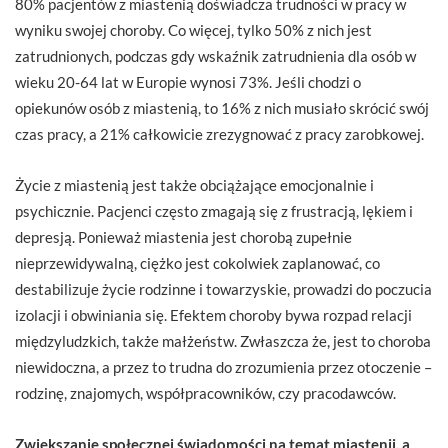
80% pacjentów z miastenią doświadcza trudności w pracy w
wyniku swojej choroby. Co więcej, tylko 50% z nich jest
zatrudnionych, podczas gdy wskaźnik zatrudnienia dla osób w
wieku 20-64 lat w Europie wynosi 73%. Jeśli chodzi o
opiekunów osób z miastenią, to 16% z nich musiało skrócić swój
czas pracy, a 21% całkowicie zrezygnować z pracy zarobkowej.
Życie z miastenią jest także obciążające emocjonalnie i
psychicznie. Pacjenci często zmagają się z frustracją, lękiem i
depresją. Ponieważ miastenia jest chorobą zupełnie
nieprzewidywalną, ciężko jest cokolwiek zaplanować, co
destabilizuje życie rodzinne i towarzyskie, prowadzi do poczucia
izolacji i obwiniania się. Efektem choroby bywa rozpad relacji
międzyludzkich, także małżeństw. Zwłaszcza że, jest to choroba
niewidoczna, a przez to trudna do zrozumienia przez otoczenie –
rodzinę, znajomych, współpracowników, czy pracodawców.
Zwiększanie społecznej świadomości na temat miastenii, a