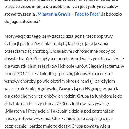
przez to zrozumienia dla osób chorych jest jednym z celów
stowarzyszenia
„Miastenia Gravis – Face to Face”.
Jak doszło
do jego założenia?
Motywacją do tego, żeby zacząć działać na rzecz poprawy
sytuacji pacjentów z miastenią była droga, jaką ja sama
przeszłam z tą chorobą. Chciałabym uchronić inne osoby od
doświadczeń, które były moim udziałem i walczyć o lepsze życie
dla wszystkich miasteników i ich opiekunów. Siedem lat temu, w
marcu 2017 r., czyli niedługo po tym, jak doszło u mnie do
wznowy choroby, po wieloletnim okresie remisji, założyłam
wraz z koleżanką
Agnieszką Zawadzką
na FB grupę wsparcia
dla osób chorych i członków ich rodzin. Grupa ta funkcjonuje do
dziś i aktualnie liczy niemal 2500 członków. Nazywa się
„Miastenia i Przyjaciele” i aktualnie działa pod patronatem
naszego stowarzyszenia. Chorzy mówią, że czują się u nas
bezpiecznie i bardzo mnie to cieszy. Grupa pomaga wielu