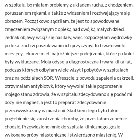
w szpitalu, bo miałam problemy z układem ruchu, z chodzeniem,
poruszaniem rękami, a także z widzeniem i rozdwajającym się
obrazem. Początkowo sądziłam, że jest to spowodowane
zmęczeniem związanym z opieką nad dwójką małych dzieci.
Jednak objawy wciąż się nasilały, więc rozpoczęłam wędrówkę
po lekarzach w poszukiwaniu ich przyczyny. To trwało wiele
miesięcy, lekarze mieli najróżniejsze podejrzenia, które po kolei
były wykluczane. Moja odyseja diagnostyczna trwała kilka lat,
podczas których odbyłam wiele wizyt i pobytów w szpitalach
oraz na oddziałach SOR. Wreszcie, z powodu zapalenia oskrzeli,
otrzymałam antybiotyk, który wywołał takie pogorszenie
mojego stanu zdrowia, że w szpitalu zdecydowano się podać mi
dożylnie magnez, a jest to preparat zdecydowanie
przeciwwskazany w miastenii. Skutkiem tego było takie
pogłębienie się zaostrzenia choroby, że przestałam zupełnie
chodzić. Przewieziono mnie do szpitala klinicznego, gdzie
wykonano próby miasteniczne i stwierdzono miastenię. W