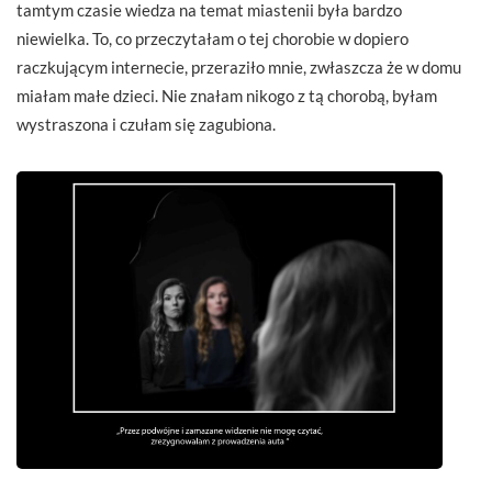
tamtym czasie wiedza na temat miastenii była bardzo
niewielka. To, co przeczytałam o tej chorobie w dopiero
raczkującym internecie, przeraziło mnie, zwłaszcza że w domu
miałam małe dzieci. Nie znałam nikogo z tą chorobą, byłam
wystraszona i czułam się zagubiona.