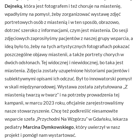
Dejneką
, która jest fotografem i też choruje na miastenię,
wpadłyśmy na pomysł, żeby zorganizować wystawę zdjęć
portretowych osób z miastenią i w ten sposób, obrazowo,
dotrzeć szeroko z informacjami, czym jest miastenia. Do sesji
zdjęciowych zaprosiłyśmy pacjentów z naszej grupy wsparcia, a
ideą było to, żeby na tych artystycznych fotografiach pokazać
poszczególne objawy miastenii, a także portrety chorych w
dwóch odsłonach. Tej widocznej i niewidocznej, bo taka jest
miastenia. Zdjęcia zostały uzupełnione historiami pacjentów i
subiektywnymi opisami ich odczuć. Był to innowatorski pomysł
w skali międzynarodowej. Wystawa została zatytułowana „Z
miastenią twarzą w twarz” i na potrzeby prowadzenia tej
kampanii, w marcu 2023 roku, oficjalnie zarejestrowaliśmy
nasze stowarzyszenie. Chcę też podkreślić niesamowite
wsparcie szefa „Przychodni Na Wzgórzu” w Gdańsku, lekarza
pediatry
Marcina Dymkowskiego
, który uwierzył w nasz
projekt i pomógł nam wystartować.