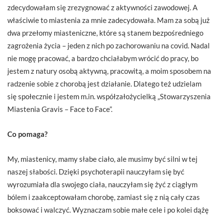
zdecydowałam się zrezygnować z aktywności zawodowej. A
właściwie to miastenia za mnie zadecydowała. Mam za sobą już
dwa przełomy miasteniczne, które są stanem bezpośredniego
zagrożenia życia – jeden z nich po zachorowaniu na covid. Nadal
nie mogę pracować, a bardzo chciałabym wrócić do pracy, bo
jestem z natury osobą aktywną, pracowitą, a moim sposobem na
radzenie sobie z chorobą jest działanie. Dlatego też udzielam
się społecznie i jestem m.in. współzałożycielką „Stowarzyszenia
Miastenia Gravis – Face to Face”.
Co pomaga?
My, miastenicy, mamy słabe ciało, ale musimy być silni w tej
naszej słabości. Dzięki psychoterapii nauczyłam się być
wyrozumiała dla swojego ciała, nauczyłam się żyć z ciągłym
bólem i zaakceptowałam chorobę, zamiast się z nią cały czas
boksować i walczyć. Wyznaczam sobie małe cele i po kolei dążę