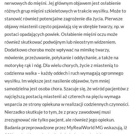
nerwowych do mięśni. Jej głównym objawem jest osłabienie
różnych grup mięśni szkieletowych w trakcie wysiłku. Może to
stanowić również potencjalne zagrożenie dla życia. Pierwsze
objawy miastenii często pojawiają się w obrębie twarzy, np. w
postaci opadających powiek. Osłabienie mięśni oczu może
również skutkować podwójnym lub nieostrym widzeniem.
Dodatkowo choroba może wpływać na mimikę twarzy,
mówienie, przeżuwanie, połykanie i oddychanie, a także na
motorykę rąk i nóg. Dla wielu chorych, życie z miastenią to
codzienna walka – każdy oddech i ruch wymagają ogromnego
wysiłku. Im większe jest nasilenie objawów, tym mniej
samodzielna jest osoba chora. Szacuje się, że wśród pacjentów z
najcięższą postacią miastenii aż czterech na pięciu wymaga
wsparcia ze strony opiekuna w realizacji codziennych czynności.
Nierzadko skutkuje to tym, że z pracy zawodowej musi
zrezygnować nie tylko pacjent, ale również jego opiekun.
Badania przeprowadzone przez MyRealWorld MG wskazują, iż