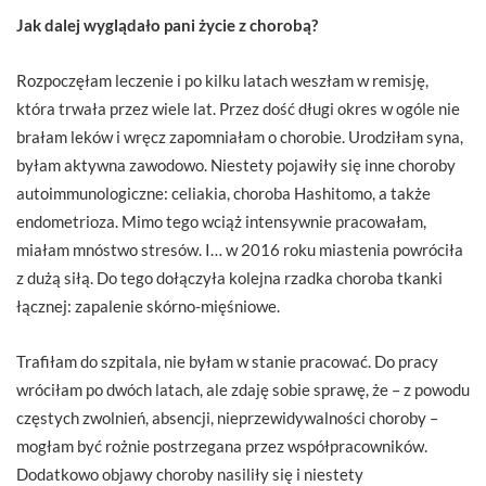
Jak dalej wyglądało pani życie z chorobą?
Rozpoczęłam leczenie i po kilku latach weszłam w remisję,
która trwała przez wiele lat. Przez dość długi okres w ogóle nie
brałam leków i wręcz zapomniałam o chorobie. Urodziłam syna,
byłam aktywna zawodowo. Niestety pojawiły się inne choroby
autoimmunologiczne: celiakia, choroba Hashitomo, a także
endometrioza. Mimo tego wciąż intensywnie pracowałam,
miałam mnóstwo stresów. I… w 2016 roku miastenia powróciła
z dużą siłą. Do tego dołączyła kolejna rzadka choroba tkanki
łącznej: zapalenie skórno-mięśniowe.
Trafiłam do szpitala, nie byłam w stanie pracować. Do pracy
wróciłam po dwóch latach, ale zdaję sobie sprawę, że – z powodu
częstych zwolnień, absencji, nieprzewidywalności choroby –
mogłam być rożnie postrzegana przez współpracowników.
Dodatkowo objawy choroby nasiliły się i niestety