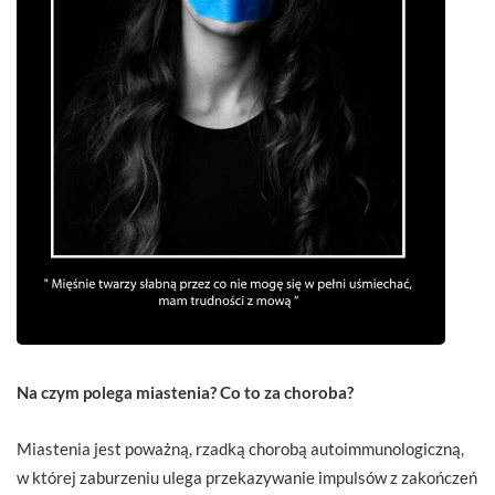
Na czym polega miastenia? Co to za choroba?
Miastenia jest poważną, rzadką chorobą autoimmunologiczną,
w której zaburzeniu ulega przekazywanie impulsów z zakończeń