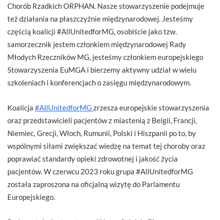
Chorób Rzadkich ORPHAN. Nasze stowarzyszenie podejmuje
też działania na płaszczyźnie międzynarodowej. Jesteśmy
częścią koalicji #AllUnitedforMG, osobiście jako tzw.
samorzecznik jestem członkiem międzynarodowej Rady
Młodych Rzeczników MG, jesteśmy członkiem europejskiego
Stowarzyszenia EuMGA i bierzemy aktywny udział w wielu
szkoleniach i konferencjach o zasięgu międzynarodowym.
Koalicja
#AllUnitedforMG
zrzesza europejskie stowarzyszenia
oraz przedstawicieli pacjentów z miastenią z Belgii, Francji,
Niemiec, Grecji, Włoch, Rumunii, Polski i Hiszpanii po to, by
wspólnymi siłami zwiększać wiedzę na temat tej choroby oraz
poprawiać standardy opieki zdrowotnej i jakość życia
pacjentów. W czerwcu 2023 roku grupa #AllUnitedforMG
została zaproszona na oficjalną wizytę do Parlamentu
Europejskiego.