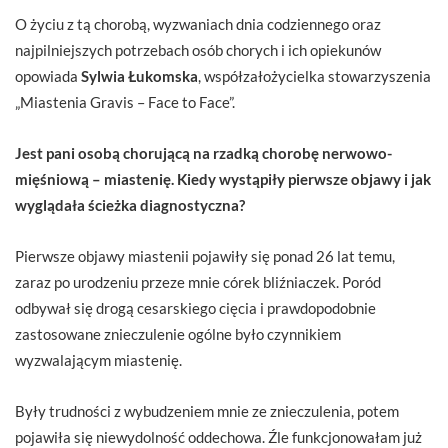
O życiu z tą chorobą, wyzwaniach dnia codziennego oraz
najpilniejszych potrzebach osób chorych i ich opiekunów
opowiada
Sylwia Łukomska
, współzałożycielka stowarzyszenia
„Miastenia Gravis – Face to Face”.
Jest pani osobą chorującą na rzadką chorobę nerwowo-
mięśniową – miastenię. Kiedy wystąpiły pierwsze objawy i jak
wyglądała ścieżka diagnostyczna?
Pierwsze objawy miastenii pojawiły się ponad 26 lat temu,
zaraz po urodzeniu przeze mnie córek bliźniaczek. Poród
odbywał się drogą cesarskiego cięcia i prawdopodobnie
zastosowane znieczulenie ogólne było czynnikiem
wyzwalającym miastenię.
Były trudności z wybudzeniem mnie ze znieczulenia, potem
pojawiła się niewydolność oddechowa. Źle funkcjonowałam już