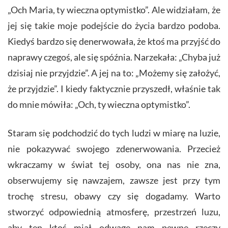
„Och Maria, ty wieczna optymistko”. Ale widziałam, że
jej się takie moje podejście do życia bardzo podoba.
Kiedyś bardzo się denerwowała, że ktoś ma przyjść do
naprawy czegoś, ale się spóźnia. Narzekała: „Chyba już
dzisiaj nie przyjdzie”. A jej na to: „Możemy się założyć,
że przyjdzie”. I kiedy faktycznie przyszedł, właśnie tak
do mnie mówiła: „Och, ty wieczna optymistko”.
Staram się podchodzić do tych ludzi w miarę na luzie,
nie pokazywać swojego zdenerwowania. Przecież
wkraczamy w świat tej osoby, ona nas nie zna,
obserwujemy się nawzajem, zawsze jest przy tym
trochę stresu, obawy czy się dogadamy. Warto
stworzyć odpowiednią atmosferę, przestrzeń luzu,
aby ten ktoś miał odwagę nam pewne rzeczy