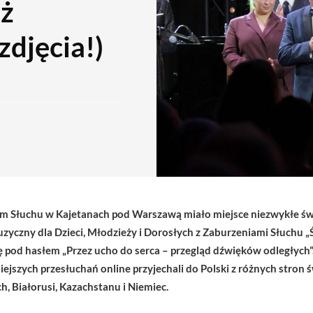
ż
zdjęcia!)
 Słuchu w Kajetanach pod Warszawą miało miejsce niezwykłe świ
yczny dla Dzieci, Młodzieży i Dorosłych z Zaburzeniami Słuchu 
ę pod hasłem „Przez ucho do serca – przegląd dźwięków odległych”.
jszych przesłuchań online przyjechali do Polski z różnych stron świ
ch, Białorusi, Kazachstanu i Niemiec.