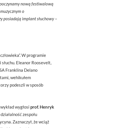
ozpoczynamy nową festiwalową
m muzycznym o
zy posiadają implant słuchowy
–
 człowieka”. W programie
 słuchu. Eleanor Roosevelt,
USA Franklina Delano
atami, wehikułem
torzy podeszli w sposób
u wykład wygłosi
prof. Henryk
 działalność zespołu
ycyna. Zaznaczył, że wciąż