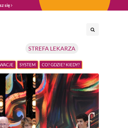
sz się
STREFA LEKARZA
WACJE
SYSTEM
CO? GDZIE? KIEDY?