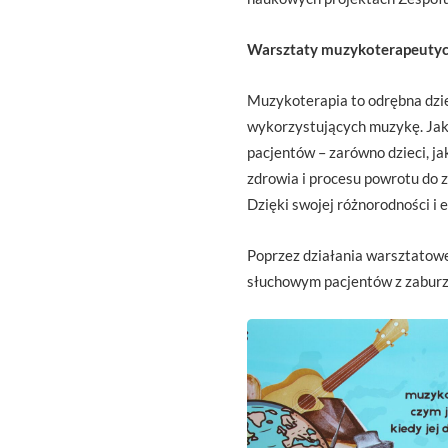
Warsztaty muzykoterapeuty
Muzykoterapia to odrębna dzied
wykorzystujących muzykę. Jako
pacjentów – zarówno dzieci, j
zdrowia i procesu powrotu do 
Dzięki swojej różnorodności i 
Poprzez działania warsztatowe 
słuchowym pacjentów z zaburze