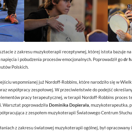
sztacie z zakresu muzykoterapii receptywnej, której istota bazuje n
ji napięcia i pobudzenia procesów emocjonalnych. Poprowadził go
dr h
utów Polskich.
ejściu wspomnianej już Nordoff-Robbins, które narodziło się w Wielki
raz współpracy zespołowej. W przeciwieństwie do podejść określanyc
elementów pracy terapeutycznej, w terapii Nordoff-Robbins proces t
i. Warsztat poprowadziła
Dominika Dopierała
, muzykoterapeutka, p
współpracująca z zespołem muzykoterapii Światowego Centrum Słuchu
iałaniach z zakresu światowej muzykoterapii ogólnej, był opracowany