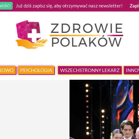
Już dziś zapisz się, aby otrzymywać nasz newsletter!
Zapi
OŚĆ!
DROWO
PSYCHOLOGIA
WSZECHSTRONNY LEKARZ
INNO