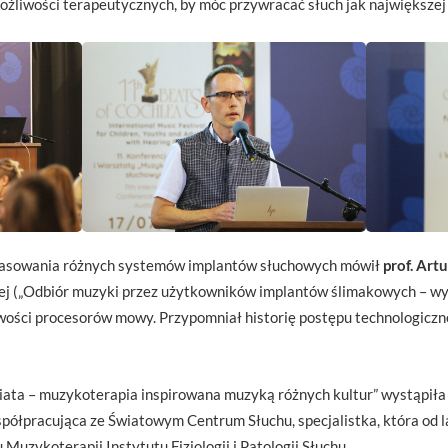
żliwości terapeutycznych, by móc przywracać słuch jak największej 
pasowania różnych systemów implantów słuchowych mówił
prof. Art
wej („Odbiór muzyki przez użytkowników implantów ślimakowych – wy
liwości procesorów mowy. Przypomniał historię postępu technologicz
iata – muzykoterapia inspirowana muzyką różnych kultur” wystąpiła
ółpracująca ze Światowym Centrum Słuchu, specjalistka, która od l
uzykoterapii Instytutu Fizjologii i Patologii Słuchu.