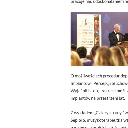
pracuje nad udoskonalaniem mo
O możliwościach procedur do
Implantów i Percepcji Słucho
Wyjaśnił istotę, zakres i moż
implantów na przestrzeni lat.
Z wykładem „Cztery struny św
Sepioło
, muzykoterapeutka wsp
naukowych projektach Zespołu M