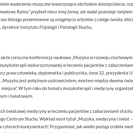
niałe wydarzenia muzyczne towarzyszące obchodom dziesięciolecia, r
limakowe Rytmy” przybrał nieco inną formę, ale nadal pozostaje święte
as którego prezentowane są osiągnięcia artystów z całego świata, któr
i
, dyrektor Instytutu Fizjologii i Patologii Słuchu.
o także coroczna konferencja naukowa „Muzyka w rozwoju słuchowym
 muzykoterapii wykorzystywanej w leczeniu pacjentów z zaburzeniami
cz praw człowieka, dyplomatka i publicystka, żona 32. prezydenta 
e „Muzyka jest potężnym uzdrowicielem, mostem między dwoma świ
 miejsce”. W tym roku do tematu muzykoterapii i medycyny organiza
owym i światowym.
ach światowej medycyny w leczeniu pacjentów z zaburzeniami słuch
ego Centrum Słuchu. Wykład nosił tytuł „Muzyka, medycyna i świat –
czterech kontynentach”. Przypomniał, jak wielki postęp zrobiła med