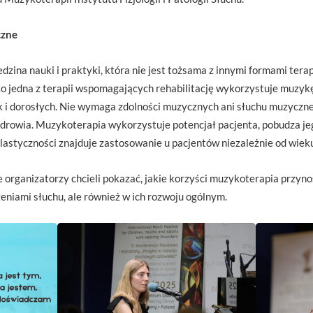
czne
zina nauki i praktyki, która nie jest tożsama z innymi formami terap
 jedna z terapii wspomagających rehabilitację wykorzystuje muzyk
ak i dorosłych. Nie wymaga zdolności muzycznych ani słuchu muzyczne
zdrowia. Muzykoterapia wykorzystuje potencjał pacjenta, pobudza je
elastyczności znajduje zastosowanie u pacjentów niezależnie od wieku
organizatorzy chcieli pokazać, jakie korzyści muzykoterapia przynos
niami słuchu, ale również w ich rozwoju ogólnym.