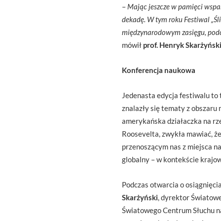
–
Mając jeszcze w pamięci wspa
dekadę. W tym roku Festiwal „Ś
międzynarodowym zasięgu, podcz
mówił
prof. Henryk Skarżyńsk
Konferencja naukowa
Jedenasta edycja festiwalu t
znalazły się tematy z obszaru
amerykańska działaczka na rze
Roosevelta, zwykła mawiać, ż
przenoszącym nas z miejsca na
globalny – w kontekście kraj
Podczas otwarcia o osiągnięci
Skarżyński
, dyrektor Światow
Światowego Centrum Słuchu na 