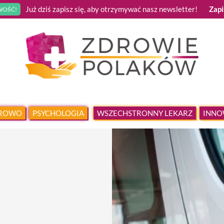
Już dziś zapisz się, aby otrzymywać nasz newsletter!
Zapi
OŚĆ!
DROWO
PSYCHOLOGIA
WSZECHSTRONNY LEKARZ
INNO