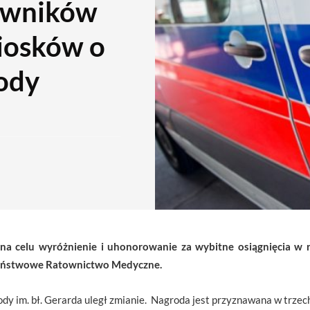
owników
iosków o
ody
 na celu wyróżnienie i uhonorowanie za wybitne osiągnięcia w
 Państwowe Ratownictwo Medyczne.
y im. bł. Gerarda uległ zmianie. Nagroda jest przyznawana w trzec