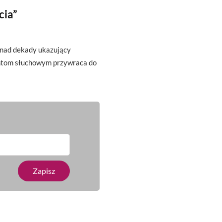
cia”
onad dekady ukazujący
antom słuchowym przywraca do