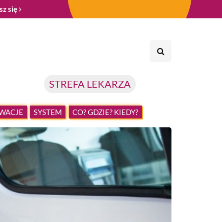
sz się
STREFA LEKARZA
WACJE
SYSTEM
CO? GDZIE? KIEDY?