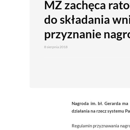
MZ zachęca rat
do składania wn
przyznanie nagr
8 sierpnia 2018
Nagroda im. bł. Gerarda ma
działania na rzecz systemu
Regulamin przyznawania nagrod