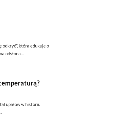
ę odkryć”, która edukuje o
zna odsłona…
 temperaturą?
fal upałów w historii.
…