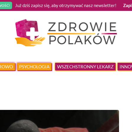
Już dziś zapisz się, aby otrzymywać nasz newsletter!
Zapi
OŚĆ!
DROWO
PSYCHOLOGIA
WSZECHSTRONNY LEKARZ
INNO