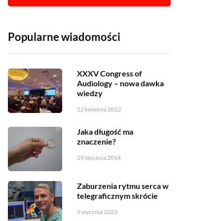
Popularne wiadomości
XXXV Congress of
Audiology – nowa dawka
wiedzy
12 kwietnia 2022
Jaka długość ma
znaczenie?
29 stycznia 2014
Zaburzenia rytmu serca w
telegraficznym skrócie
5 stycznia 2023