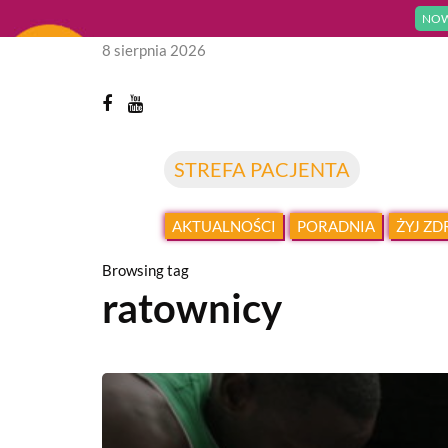
NOW
8 sierpnia 2026
STREFA PACJENTA
AKTUALNOŚCI
PORADNIA
ŻYJ Z
Browsing tag
ratownicy