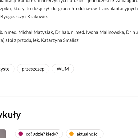
lantacji komórek macierzystych u dzieci jednocześnie zainaugur
Szpiku, który to dołączył do grona 5 oddziałów transplantacyjnyc
, Bydgoszczy i Krakowie.
hab. n med. Michał Matysiak, Dr hab. n .med. Iwona Malinowska, Dr 
) stoi z przodu, lek. Katarzyna Smalisz
zyste
przeszczep
WUM
ykuły
co? gdzie? kiedy?
aktualności