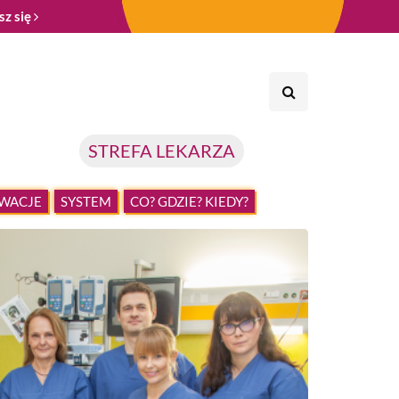
sz się
STREFA LEKARZA
WACJE
SYSTEM
CO? GDZIE? KIEDY?