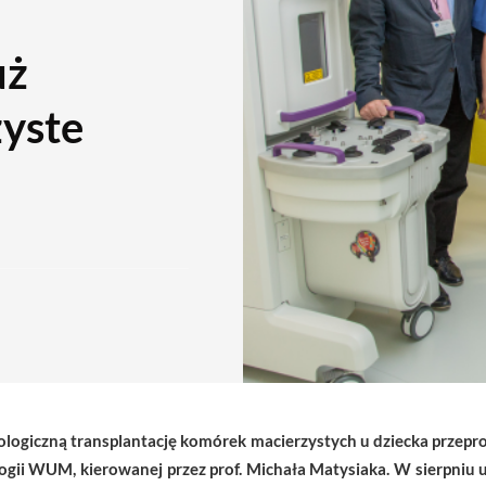
uż
yste
logiczną transplantację komórek macierzystych u dziecka przepr
ologii WUM, kierowanej przez prof. Michała Matysiaka. W sierpni