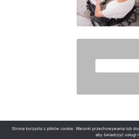
Strona korzysta z plików cookie. Warunki przechowywania lub dost
Serwis zaprojektował
Grzegorz Sztank
aby świadczyć usługi 
.