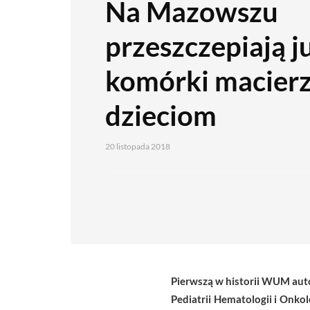
Na Mazowszu
przeszczepiają j
komórki macierz
dzieciom
20 listopada 2018
Pierwszą w historii WUM auto
Pediatrii Hematologii i Onk