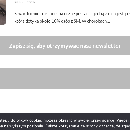
28 lipca 2026
Stwardnienie rozsiane ma różne postaci – jedną z nich jest p
która dotyka około 10% osób z SM. W chorobach…
Zapisz się, aby otrzymywać nasz newsletter
ępu do plików cookie, możesz określić w swojej przeglądarce. Więcej i
na najwyższym poziomie. Dalsze korzystanie ze strony oznacza, że zgadz