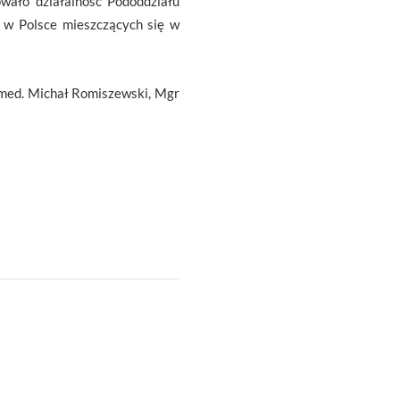
owało działalność Pododdziału
h w Polsce mieszczących się w
n .med. Michał Romiszewski, Mgr