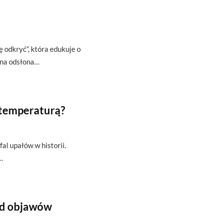
ę odkryć”, która edukuje o
zna odsłona…
 temperaturą?
fal upałów w historii.
…
od objawów