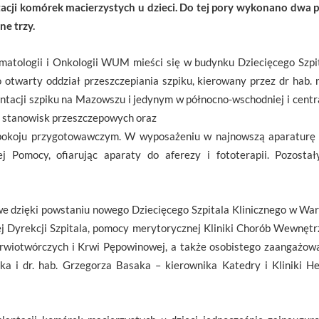
cji komórek macierzystych u dzieci. Do tej pory wykonano dwa p
ne trzy.
Hematologii i Onkologii WUM mieści się w budynku Dziecięcego Szpi
o otwarty oddział przeszczepiania szpiku, kierowany przez dr hab.
tacji szpiku na Mazowszu i jedynym w północno-wschodniej i central
 5 stanowisk przeszczepowych oraz
i pokoju przygotowawczym. W wyposażeniu w najnowszą aparaturę
j Pomocy, ofiarując aparaty do aferezy i fototerapii. Pozosta
we dzięki powstaniu nowego Dziecięcego Szpitala Klinicznego w Wa
 Dyrekcji Szpitala, pomocy merytorycznej Kliniki Chorób Wewnętrz
otwórczych i Krwi Pępowinowej, a także osobistego zaangażowan
ka i dr. hab. Grzegorza Basaka – kierownika Katedry i Kliniki He