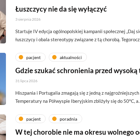
Łuszczycy nie da się wyłączyć
3 sierpnia 2026
Startuje IV edycja ogólnopolskiej kampanii społecznej „Daj si
łuszczycy i obala stereotypy związane z tą chorobą. Tegoroc
pacjent
aktualności
Gdzie szukać schronienia przed wysoką
31 lipca 2026
Hiszpania i Portugalia zmagają się z jedną z najgroźniejszych 
Temperatury na Półwyspie Iberyjskim zbliżyły się do 50°C, a
pacjent
poradnia
W tej chorobie nie ma okresu wolnego 