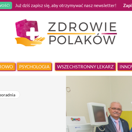
Już dziś zapisz się, aby otrzymywać nasz newsletter!
Zapi
OŚĆ!
DROWO
PSYCHOLOGIA
WSZECHSTRONNY LEKARZ
INNO
poradnia