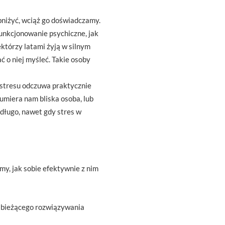
bniżyć, wciąż go doświadczamy.
funkcjonowanie psychiczne, jak
iektórzy latami żyją w silnym
ć o niej myśleć. Takie osoby
j stresu odczuwa praktycznie
 umiera nam bliska osoba, lub
długo, nawet gdy stres w
my, jak sobie efektywnie z nim
o bieżącego rozwiązywania