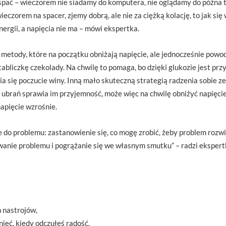
yspać – wieczorem nie siadamy do komputera, nie oglądamy do późna t
ieczorem na spacer, zjemy dobrą, ale nie za ciężką kolację, to jak si
ergii, a napięcia nie ma – mówi ekspertka.
metody, które na początku obniżają napięcie, ale jednocześnie powod
tabliczkę czekolady. Na chwilę to pomaga, bo dzięki glukozie jest przy
wia się poczucie winy. Inną mało skuteczną strategią radzenia sobie z
ubrań sprawia im przyjemność, może więc na chwilę obniżyć napięcie, 
napięcie wzrośnie.
do problemu: zastanowienie się, co mogę zrobić, żeby problem rozwiąz
wanie problemu i pogrążanie się we własnym smutku” – radzi ekspert
 nastrojów,
ieć, kiedy odczułeś radość,