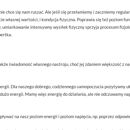
ie chce się nam ruszać. Ale jeśli się przełamiemy i zaczniemy regularn
ucie własnej wartości, i kondycja fizyczna. Poprawia się też poziom f
, umiarkowanie intensywny wysiłek fizyczny sprzyja procesom fizjol
ertka.
kże świadomość własnego nastroju, choć jej zdaniem większość z nas 
energii. Dla naszego dobrego, codziennego samopoczucia pozytywny uk
 dużo energii. Mamy więc energię do działania, ale nie odczuwamy napi
ywać na nasz poziom energii i poziom napięcia, np. poprzez odpowie