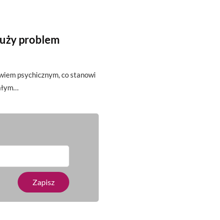
duży problem
owiem psychicznym, co stanowi
całym…