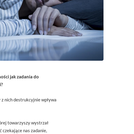
ności jak zadania do
i?
y z nich destrukcyjnie wpływa
tórej towarzyszy wystrzał
ć czekające nas zadanie,