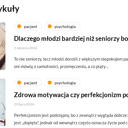
ykuły
pacjent
psychologia
Dlaczego młodzi bardziej niż seniorzy boj
5 sierpnia 2026
To nie seniorzy, lecz młodzi dorośli z większym niepokojem pa
oni mówią o samotności, przemęczeniu, a co piąty…
pacjent
psychologia
Zdrowa motywacja czy perfekcjonizm p
29 lipca 2026
Perfekcjonizm jest podstępny, bo z zewnątrz wygląda dobrze:
jest „dopięte”, jednak od wewnątrz często oznacza życie pod 