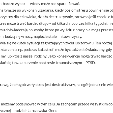
est bardzo wysoki – wtedy może nas sparaliżować.
na tym, że po wykonaniu zadania, kiedy poziom stresu powinien się o
zystny dla człowieka, działa destruktywnie, zarówno jeśli chodzi o 
stres może trwać bardzo długo – od kilku dni poprzez kilka tygodni; n
resu doświadczają np. osoby, które po wyjściu z pracy nie mogą przesta
m, budzą się w nocy, napięcie stale im towarzyszy.
ia się wskutek sytuacji zagrażających życiu lub zdrowiu. Ten rodza
 zdarzeniu, np. podczas katastrof; może być także doświadczany, gdy
my lub ktoś z naszej rodziny. Jego konsekwencje mogą trwać bardzo 
iać się tzw. zaburzenie po stresie traumatycznym – PTSD.
rawę, że długotrwały stres jest destruktywny, na ogół jednak nie wie
óre możemy podejmować w tym celu. Ja zachęcam przede wszystkim d
ycznej – radzi dr Jarczewska-Gerc.