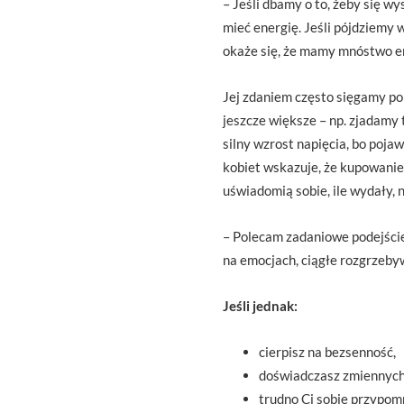
– Jeśli dbamy o to, żeby się w
mieć energię. Jeśli pójdziemy w
okaże się, że mamy mnóstwo en
Jej zdaniem często sięgamy po 
jeszcze większe – np. zjadamy 
silny wzrost napięcia, bo poja
kobiet wskazuje, że kupowanie 
uświadomią sobie, ile wydały, 
– Polecam zadaniowe podejście 
na emocjach, ciągłe rozgrzeby
Jeśli jednak:
cierpisz na bezsenność,
doświadczasz zmiennych
trudno Ci sobie przypomn