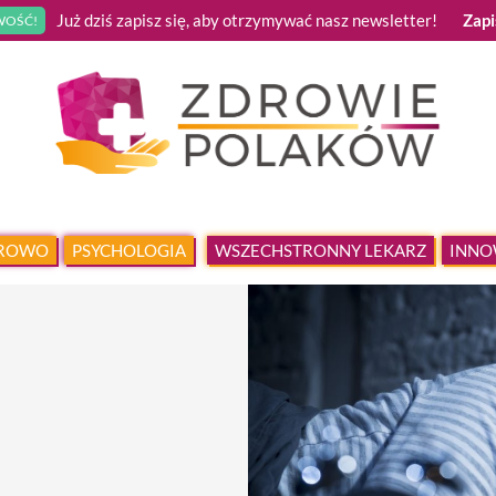
Już dziś zapisz się, aby otrzymywać nasz newsletter!
Zapi
OŚĆ!
DROWO
PSYCHOLOGIA
WSZECHSTRONNY LEKARZ
INNO