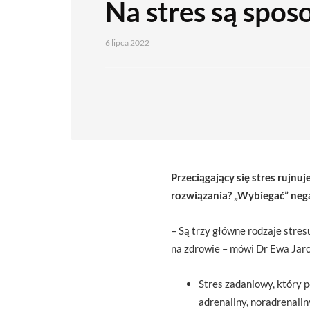
Na stres są spos
6 lipca 2022
Przeciągający się stres rujnu
rozwiązania? „Wybiegać” neg
– Są trzy główne rodzaje stres
na zdrowie – mówi Dr Ewa Ja
Stres zadaniowy, który p
adrenaliny, noradrenalin