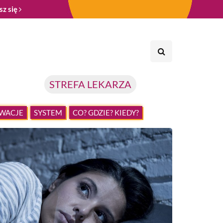
sz się
STREFA LEKARZA
WACJE
SYSTEM
CO? GDZIE? KIEDY?