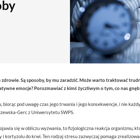
oby
je zdrowie. Są sposoby, by mu zaradzić. Może warto traktować trud
atywne emocje? Porozmawiać z kimś życzliwym o tym, co nas gnęb
u, biorąc pod uwagę czas jego trwania i jego konsekwencje, i nie każd
rczewska-Gerc z Uniwersytetu SWPS.
ojawia się w obliczu wyzwania, to fizjologiczna reakcja organizmu, k
y i kortyzolu do krwi. Ten rodzaj stresu zazwyczaj pomaga zrealizowa