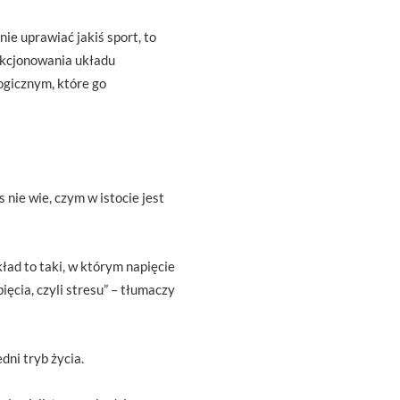
ie uprawiać jakiś sport, to
unkcjonowania układu
ogicznym, które go
nie wie, czym w istocie jest
ład to taki, w którym napięcie
ęcia, czyli stresu” – tłumaczy
dni tryb życia.