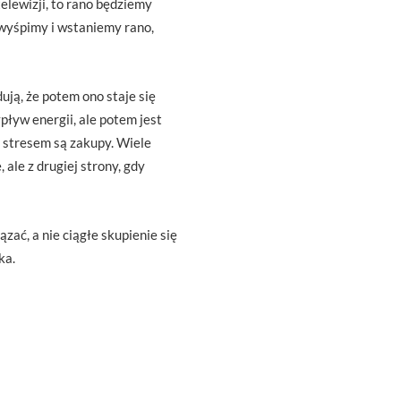
elewizji, to rano będziemy
ę wyśpimy i wstaniemy rano,
ują, że potem ono staje się
pływ energii, ale potem jest
e stresem są zakupy. Wiele
ale z drugiej strony, gdy
ać, a nie ciągłe skupienie się
ka.