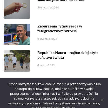
29 stycznia 2014
Zaburzenia rytmu serca w
telegraficznym skrócie
5 stycznia 2023
Republika Nauru – najbardziej otyłe
państwo świata
4 marca 2022
Strona korzysta z plików cookie. Warunki przechowywania lub
dostępu do plików cookie, możesz określić w swojej
przeglądarce. Więcej informacji w Polityce prywatności. Ta
Serwis zaprojektował
Grzegorz Sztank
.
strona korzysta z ciasteczek aby świadczyć usługi na
najwyższym poziomie. Dalsze korzystanie ze strony oznacza,