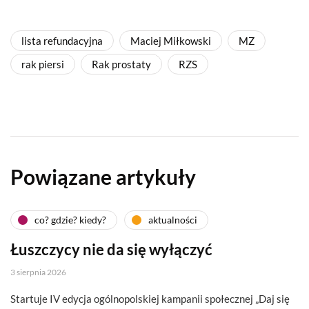
lista refundacyjna
Maciej Miłkowski
MZ
rak piersi
Rak prostaty
RZS
Powiązane artykuły
co? gdzie? kiedy?
aktualności
Łuszczycy nie da się wyłączyć
3 sierpnia 2026
Startuje IV edycja ogólnopolskiej kampanii społecznej „Daj się