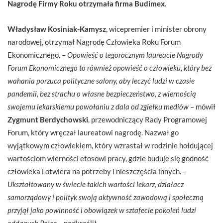
Nagrodę Firmy Roku otrzymała firma Budimex.
Władysław Kosiniak-Kamysz
, wicepremier i minister obrony
narodowej, otrzymał Nagrodę Człowieka Roku Forum
Ekonomicznego. –
Opowieść o tegorocznym laureacie Nagrody
Forum Ekonomicznego to również opowieść o człowieku, który bez
wahania porzuca polityczne salony, aby leczyć ludzi w czasie
pandemii, bez strachu o własne bezpieczeństwo, z wiernością
swojemu lekarskiemu powołaniu z dala od zgiełku mediów
– mówił
Zygmunt Berdychowski
, przewodniczący Rady Programowej
Forum, który wręczał laureatowi nagrodę. Nazwał go
wyjątkowym człowiekiem, który wzrastał w rodzinie hołdującej
wartościom wierności etosowi pracy, gdzie buduje się godność
człowieka i otwiera na potrzeby i nieszczęścia innych. –
Ukształtowany w świecie takich wartości lekarz, działacz
samorządowy i polityk swoją aktywność zawodową i społeczną
przyjął jako powinność i obowiązek w sztafecie pokoleń ludzi
oddanych Polce
– podkreślił.