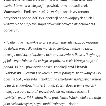
osoba, która ma wiele pasji
– powiedział w laudacji
prof.
Wachowiak
. Podkreślił też, że w Kajetanach wykonano
dotychczas ponad 230 tys. operacji poprawiających słuch i
wszczepiono 12,5 tys. implantów słuchowych dzieciom oraz
dorosłym.
–
To dla mnie niezwykle ważne wyróżnienie, ale też zobowiązanie
do dalszej pracy dla dobra moich pacjentów, a także na rzecz
rozwoju medycyny i systemu ochrony zdrowia w Polsce. Przyjmuję
ją jako wyróżnienie dla całego zespołu, na czele którego stoję od
ponad 30 lat
– powiedział naszej redakcji
prof. Henryk
Skarżyński
. –
Jestem z pokolenia, które pamięta, że dawany SGPiS,
obecnie SGH, kończyła intelektualna śmietanka najlepszych wśród
różnych studentów. I tak jest nadal. Zatem dostrzeżenie moich i
mojego zespołu działań przez środowisko, władze uczelni i
osobiście przez JM Rektora Pana prof. Piotra Wachowiaka traktuję
jako coś nadzwyczajnego i mobilizującego
– dodał.