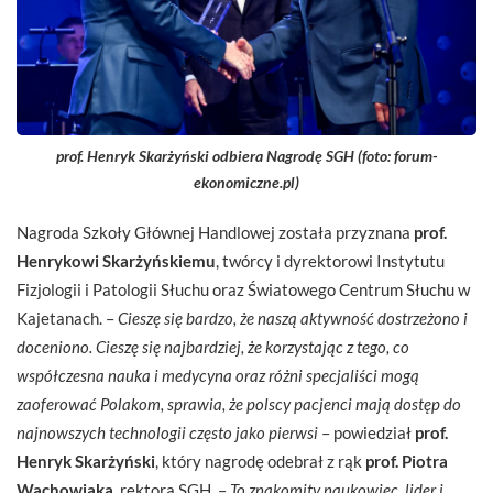
prof. Henryk Skarżyński odbiera Nagrodę SGH (foto: forum-
ekonomiczne.pl)
Nagroda Szkoły Głównej Handlowej została przyznana
prof.
Henrykowi Skarżyńskiemu
, twórcy i dyrektorowi Instytutu
Fizjologii i Patologii Słuchu oraz Światowego Centrum Słuchu w
Kajetanach. –
Cieszę się bardzo, że naszą aktywność dostrzeżono i
doceniono. Cieszę się najbardziej, że korzystając z tego, co
współczesna nauka i medycyna oraz różni specjaliści mogą
zaoferować Polakom, sprawia, że polscy pacjenci mają dostęp do
najnowszych technologii często jako pierwsi
– powiedział
prof.
Henryk Skarżyński
, który nagrodę odebrał z rąk
prof. Piotra
Wachowiaka
, rektora SGH. –
To znakomity naukowiec, lider i