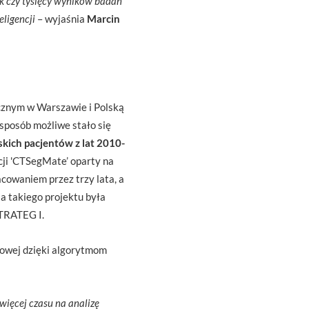
ek czy tysięcy wyników badań
ligencji
– wyjaśnia
Marcin
icznym w Warszawie i Polską
sposób możliwe stało się
skich pacjentów z lat 2010-
cji 'CTSegMate’ oparty na
acowaniem przez trzy lata, a
ja takiego projektu była
TRATEG I.
iowej dzięki algorytmom
więcej czasu na analizę