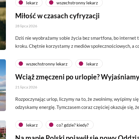
lekarz
wszechstronny lekarz
Miłość w czasach cyfryzacji
28 lipca 2026
Dziś nie wyobrażamy sobie życia bez smartfona, bo interne
kroku. Chętnie korzystamy z mediów społecznościowych, a c
wszechstronny lekarz
lekarz
Wciąż zmęczeni po urlopie? Wyjaśniamy
21 lipca 2026
Rozpoczynając urlop, liczymy na to, że zwolnimy, wyśpimy si
odzyskamy energię. Tymczasem coraz częściej okazuje się, 
lekarz
co? gdzie? kiedy?
Na mapie Polski pojawił się nowy Oddzia