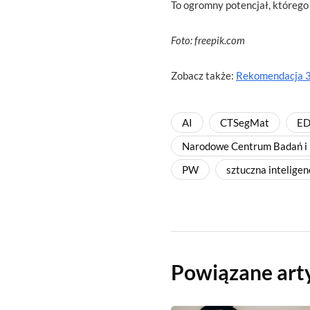
To ogromny potencjał, którego
Foto: freepik.com
Zobacz także:
Rekomendacja 3:
AI
CTSegMat
E
Narodowe Centrum Badań i
PW
sztuczna inteligen
Powiązane art