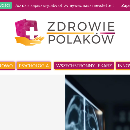
Już dziś zapisz się, aby otrzymywać nasz newsletter!
Zapi
OŚĆ!
DROWO
PSYCHOLOGIA
WSZECHSTRONNY LEKARZ
INNO