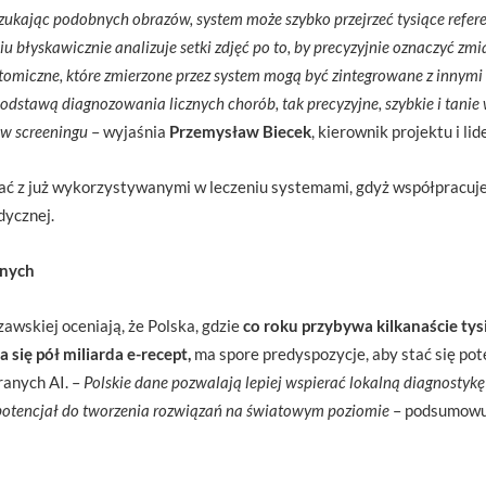
Szukając podobnych obrazów, system może szybko przejrzeć tysiące refe
błyskawicznie analizuje setki zdjęć po to, by precyzyjnie oznaczyć zm
omiczne, które zmierzone przez system mogą być zintegrowane z innymi
podstawą diagnozowania licznych chorób, tak precyzyjne, szybkie i tani
 w screeningu
– wyjaśnia
Przemysław Biecek
, kierownik projektu i li
ać z już wykorzystywanymi w leczeniu systemami, gdyż współpracuje
ycznej.
anych
awskiej oceniają, że Polska, gdzie
co roku przybywa kilkanaście ty
 się pół miliarda e-recept,
ma spore predyspozycje, aby stać się po
anych AI. –
Polskie dane pozwalają lepiej wspierać lokalną diagnostykę 
 potencjał do tworzenia rozwiązań na światowym poziomie
– podsumow