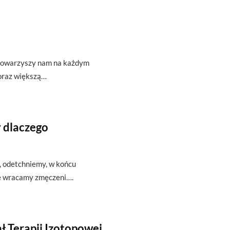
t towarzyszy nam na każdym
oraz większą…
 dlaczego
ę, odetchniemy, w końcu
że wracamy zmęczeni….
ł Terapii Izotopowej