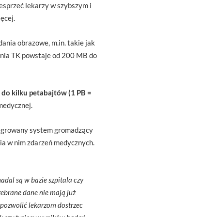
wesprzeć lekarzy w szybszym i
ęcej.
ania obrazowe, m.in. takie jak
ania TK powstaje od 200 MB do
 do kilku petabajtów (1 PB =
medycznej.
tegrowany system gromadzący
nia w nim zdarzeń medycznych.
adal są w bazie szpitala czy
zebrane dane nie mają już
 pozwolić lekarzom dostrzec