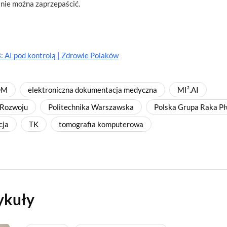
 nie można zaprzepaścić.
 AI pod kontrolą | Zdrowie Polaków
DM
elektroniczna dokumentacja medyczna
MI².AI
 Rozwoju
Politechnika Warszawska
Polska Grupa Raka Pł
cja
TK
tomografia komputerowa
ykuły