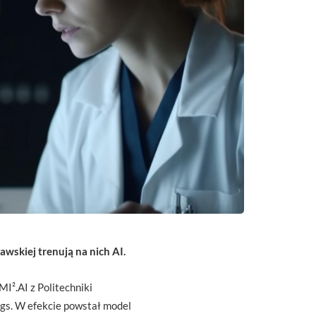
skiej trenują na nich AI.
I².AI z Politechniki
gs. W efekcie powstał model