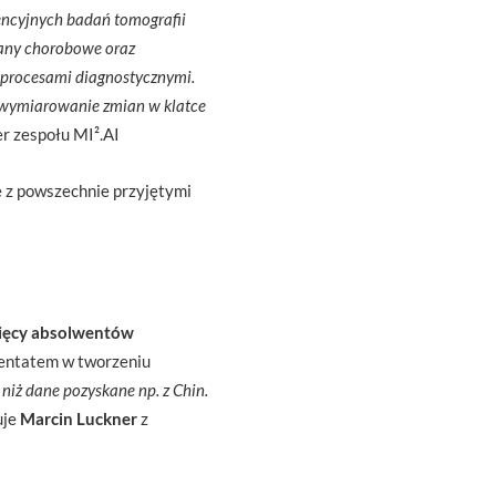
rencyjnych badań tomografii
iany chorobowe oraz
 procesami diagnostycznymi.
e wymiarowanie zmian w klatce
der zespołu MI².AI
 z powszechnie przyjętymi
sięcy absolwentów
tentatem w tworzeniu
niż dane pozyskane np. z Chin.
uje
Marcin Luckner
z