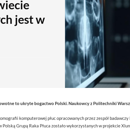
wiecie
ch jest w
otne to ukryte bogactwo Polski. Naukowcy z Politechniki Warszaw
tomografii komputerowej płuc opracowanych przez zespół badawczy M
 Polską Grupą Raka Płuca zostało wykorzystanych w projekcie Xlun