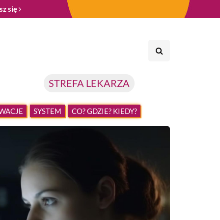
sz się
STREFA LEKARZA
WACJE
SYSTEM
CO? GDZIE? KIEDY?