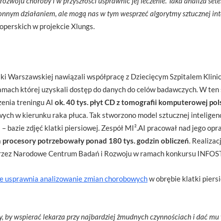
ozwoju choroby i w przyszłości usprawnić jej leczenie. Taka analiza set
nnym działaniem, ale mogą nas w tym wesprzeć algorytmy sztucznej inte
operskich w projekcie Xlungs.
ki Warszawskiej nawiązali współpracę z Dziecięcym Szpitalem Klin
mach której uzyskali dostęp do danych do celów badawczych. W ten 
enia treningu AI
ok. 40 tys. płyt CD z tomografii komputerowej pol
owych w kierunku raka płuca. Tak stworzono model sztucznej inteligen
 – bazie zdjęć klatki piersiowej. Zespół MI².AI pracował nad jego opr
a
procesory potrzebowały ponad 180 tys. godzin obliczeń
. Realizac
 przez Narodowe Centrum Badań i Rozwoju w ramach konkursu INFOS
e usprawnia analizowanie zmian chorobowych
w obrębie klatki piers
y, by wspierać lekarza przy najbardziej żmudnych czynnościach i dać mu 