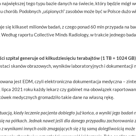
na największej tego typu bazie danych na świecie, który będzie mógł 
u chorób. Podobnych „uśpionych” zasobów może być w Polsce dużo wi
e się kilkaset milionów badań, z czego ponad 60 mln przypada na bad
 Według raportu Collective Minds Radiology, w trakcie jednego bad
ści szpital generuje od kilkudziesięciu terabajtów (1 TB = 1024 GB)
staci skanów obrazowych, wyników laboratoryjnych i dokumentacji 
owana jest EDM, czyli elektroniczna dokumentacja medyczna – zin
 lipca 2021 roku każdy lekarz czy gabinet ma obowiązek raportowa
acówek medycznych gromadziło takie dane na własną rękę.
uacją, kiedy leczenie pacjenta dobiegło już końca, a wyniki jego badań n
zą się na półkach. Jednak nawet jeśli dla danego przypadku zachorowania 
h z wynikami innych osób zmagających się z tą samą dolegliwością może