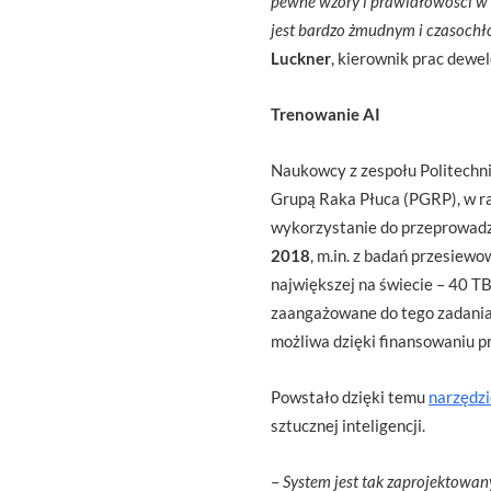
pewne wzory i prawidłowości w r
jest bardzo żmudnym i czasochło
Luckner
, kierownik prac dewel
Trenowanie AI
Naukowcy z zespołu Politechni
Grupą Raka Płuca (PGRP), w ra
wykorzystanie do przeprowadz
2018
, m.in. z badań przesiew
największej na świecie – 40 TB
zaangażowane do tego zadani
możliwa dzięki finansowaniu
Powstało dzięki temu
narzędzi
sztucznej inteligencji.
–
System jest tak zaprojektowan