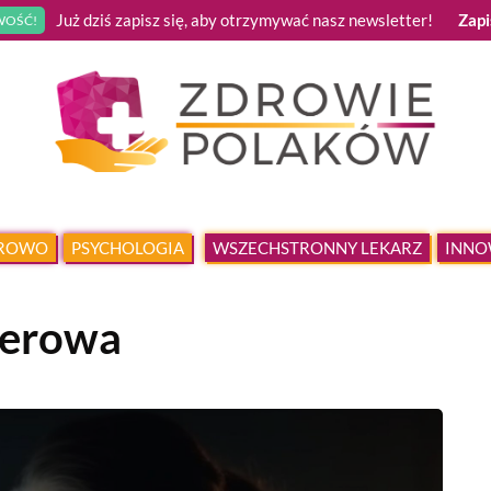
Już dziś zapisz się, aby otrzymywać nasz newsletter!
Zapi
OŚĆ!
DROWO
PSYCHOLOGIA
WSZECHSTRONNY LEKARZ
INNO
terowa