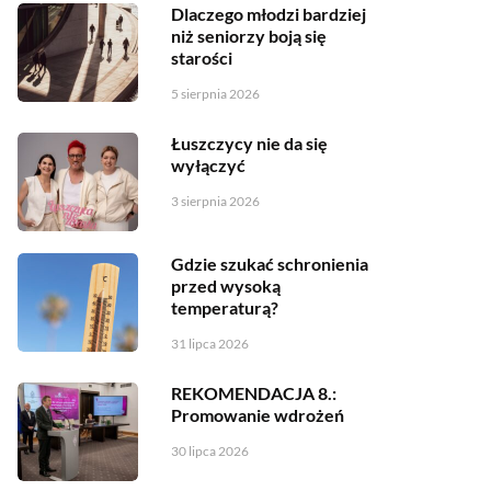
Dlaczego młodzi bardziej
niż seniorzy boją się
starości
5 sierpnia 2026
Łuszczycy nie da się
wyłączyć
3 sierpnia 2026
Gdzie szukać schronienia
przed wysoką
temperaturą?
31 lipca 2026
REKOMENDACJA 8.:
Promowanie wdrożeń
30 lipca 2026