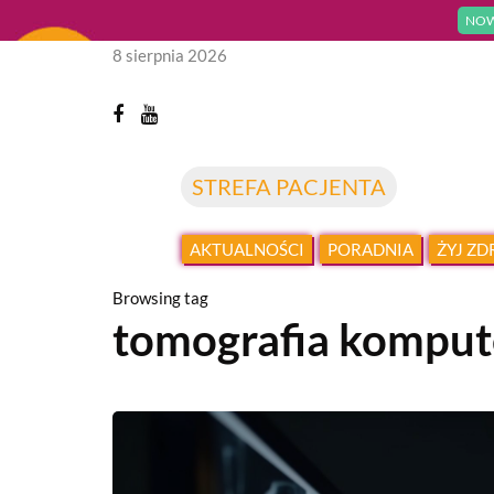
NOW
8 sierpnia 2026
STREFA PACJENTA
AKTUALNOŚCI
PORADNIA
ŻYJ Z
Browsing tag
tomografia kompu