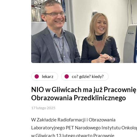
lekarz
co? gdzie? kiedy?
NIO w Gliwicach ma już Pracownię
Obrazowania Przedklinicznego
17 lutego 2025
W Zakładzie Radiofarmacji i Obrazowania
Laboratoryjnego PET Narodowego Instytutu Onkolog
w Gliwicach 13 lutego otwarto Pracownię