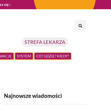
sz się
STREFA LEKARZA
WACJE
SYSTEM
CO? GDZIE? KIEDY?
Najnowsze wiadomości