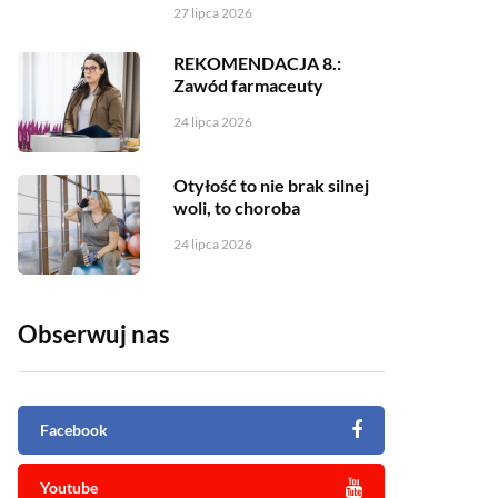
27 lipca 2026
REKOMENDACJA 8.:
Zawód farmaceuty
24 lipca 2026
Otyłość to nie brak silnej
woli, to choroba
24 lipca 2026
Obserwuj nas
Facebook
Youtube