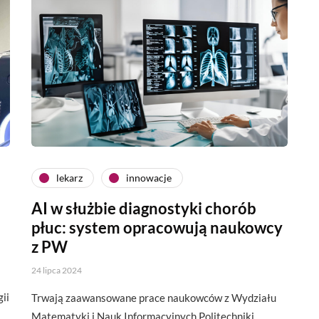
lekarz
innowacje
AI w służbie diagnostyki chorób
płuc: system opracowują naukowcy
z PW
24 lipca 2024
ii
Trwają zaawansowane prace naukowców z Wydziału
Matematyki i Nauk Informacyjnych Politechniki