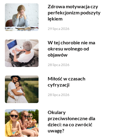
Zdrowa motywacja czy
perfekcjonizm podszyty
lękiem
29 lipca 2026
W tej chorobie nie ma
okresu wolnego od
objawów
28 lipca 2026
Miłość w czasach
cyfryzacji
28 lipca 2026
Okulary
przeciwsłoneczne dla
dzieci: na co zwrócić
uwagę?