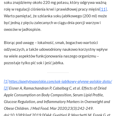
soku znajdziemy około 220 mg potasu, który odgrywa ważną
rolę w regulacji ciśnienia krwi i prawidłowej pracy mięśni
[11]
.
Warto pamiętać, że szklanka soku jabłkowego (200 ml) może
być jedną z pięciu zalecanych w ciągu dnia porcji warzyw i
owoców w jadłospisie.
Biorąc pod uwagę – lokalność, smak, bogactwo wartości
odżywczych, a także udowodniony naukowo korzystny wpływ
na wiele aspektów funkcjonowania naszego organizmu –
pozostaje tylko pić sok i jeść jabłka.
[1]
https://apetytnapolskie.com/sok-jablkowy-plynne-polskie-zloto/
[2]
Eisner A, Ramachandran P, Cabalbag C, et al. Effects of Dried
Apple Consumption on Body Composition, Serum Lipid Profile,
Glucose Regulation, and Inflammatory Markers in Overweight and
Obese Children. J Med Food. Mar 2020;23(3):242-249.
doi:10.1089/jmf.2019.0044; Gualtieri P, Marchetti M, Frank G, et