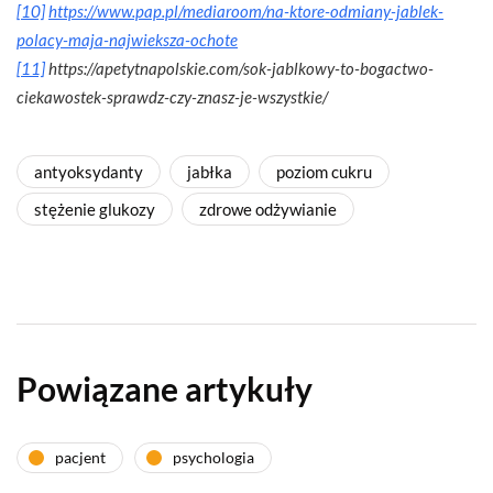
[10]
https://www.pap.pl/mediaroom/na-ktore-odmiany-jablek-
polacy-maja-najwieksza-ochote
[11]
https://apetytnapolskie.com/sok-jablkowy-to-bogactwo-
ciekawostek-sprawdz-czy-znasz-je-wszystkie/
antyoksydanty
jabłka
poziom cukru
stężenie glukozy
zdrowe odżywianie
Powiązane artykuły
pacjent
psychologia