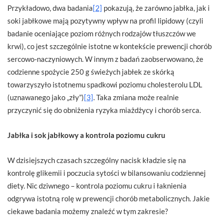
Przykładowo, dwa badania
[2]
pokazują, że zarówno jabłka, jak i
soki jabłkowe mają pozytywny wpływ na profil lipidowy (czyli
badanie oceniające poziom różnych rodzajów tłuszczów we
krwi), co jest szczególnie istotne w kontekście prewencji chorób
sercowo-naczyniowych. W innym z badań zaobserwowano, że
codzienne spożycie 250 g świeżych jabłek ze skórką
towarzyszyło istotnemu spadkowi poziomu cholesterolu LDL
(uznawanego jako „zły”)
[3]
. Taka zmiana może realnie
przyczynić się do obniżenia ryzyka miażdżycy i chorób serca.
Jabłka i sok jabłkowy a kontrola poziomu cukru
W dzisiejszych czasach szczególny nacisk kładzie się na
kontrolę glikemii i poczucia sytości w bilansowaniu codziennej
diety. Nic dziwnego – kontrola poziomu cukru i łaknienia
odgrywa istotną rolę w prewencji chorób metabolicznych. Jakie
ciekawe badania możemy znaleźć w tym zakresie?