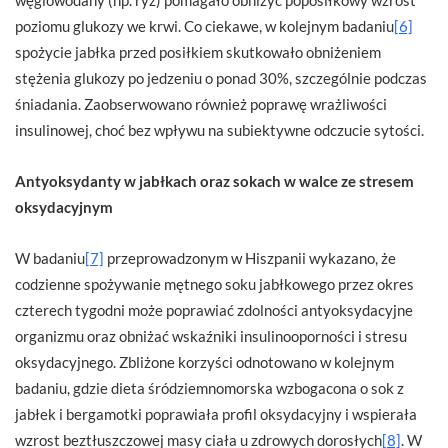
poziomu glukozy we krwi. Co ciekawe, w kolejnym badaniu
[6]
spożycie jabłka przed posiłkiem skutkowało obniżeniem
stężenia glukozy po jedzeniu o ponad 30%, szczególnie podczas
śniadania. Zaobserwowano również poprawę wrażliwości
insulinowej, choć bez wpływu na subiektywne odczucie sytości.
Antyoksydanty w jabłkach oraz sokach w walce ze stresem
oksydacyjnym
W badaniu
[7]
przeprowadzonym w Hiszpanii wykazano, że
codzienne spożywanie mętnego soku jabłkowego przez okres
czterech tygodni może poprawiać zdolności antyoksydacyjne
organizmu oraz obniżać wskaźniki insulinooporności i stresu
oksydacyjnego. Zbliżone korzyści odnotowano w kolejnym
badaniu, gdzie dieta śródziemnomorska wzbogacona o sok z
jabłek i bergamotki poprawiała profil oksydacyjny i wspierała
wzrost beztłuszczowej masy ciała u zdrowych dorosłych
[8]
. W