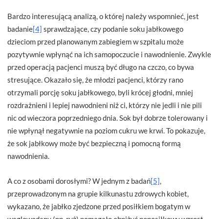
Bardzo interesującą analizą, o której należy wspomnieć, jest
badanie
[4]
sprawdzające, czy podanie soku jabłkowego
dzieciom przed planowanym zabiegiem w szpitalu może
pozytywnie wpłynąć na ich samopoczucie i nawodnienie. Zwykle
przed operacją pacjenci muszą być długo na czczo, co bywa
stresujące. Okazało się, że młodzi pacjenci, którzy rano
otrzymali porcję soku jabłkowego, byli krócej głodni, mniej
rozdrażnieni i lepiej nawodnieni niż ci, którzy nie jedli i nie pili
nic od wieczora poprzedniego dnia. Sok był dobrze tolerowany i
nie wpłynął negatywnie na poziom cukru we krwi. To pokazuje,
że sok jabłkowy może być bezpieczną i pomocną formą
nawodnienia.
A co z osobami dorosłymi? W jednym z badań
[5]
,
przeprowadzonym na grupie kilkunastu zdrowych kobiet,
wykazano, że jabłko zjedzone przed posiłkiem bogatym w
węglowodany (np. ryż) pomagało obniżyć poposiłkowy wzrost