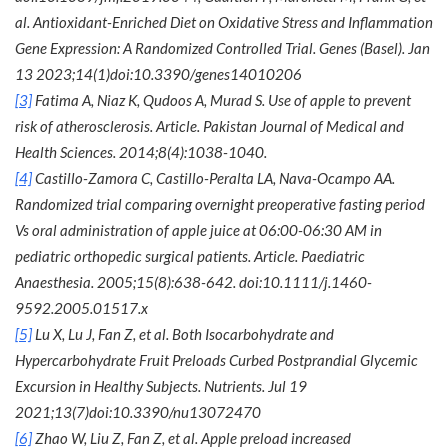
al. Antioxidant-Enriched Diet on Oxidative Stress and Inflammation
Gene Expression: A Randomized Controlled Trial. Genes (Basel). Jan
13 2023;14(1)doi:10.3390/genes14010206
[3]
Fatima A, Niaz K, Qudoos A, Murad S. Use of apple to prevent
risk of atherosclerosis. Article. Pakistan Journal of Medical and
Health Sciences. 2014;8(4):1038-1040.
[4]
Castillo-Zamora C, Castillo-Peralta LA, Nava-Ocampo AA.
Randomized trial comparing overnight preoperative fasting period
Vs oral administration of apple juice at 06:00-06:30 AM in
pediatric orthopedic surgical patients. Article. Paediatric
Anaesthesia. 2005;15(8):638-642. doi:10.1111/j.1460-
9592.2005.01517.x
[5]
Lu X, Lu J, Fan Z, et al. Both Isocarbohydrate and
Hypercarbohydrate Fruit Preloads Curbed Postprandial Glycemic
Excursion in Healthy Subjects. Nutrients. Jul 19
2021;13(7)doi:10.3390/nu13072470
[6]
Zhao W, Liu Z, Fan Z, et al. Apple preload increased