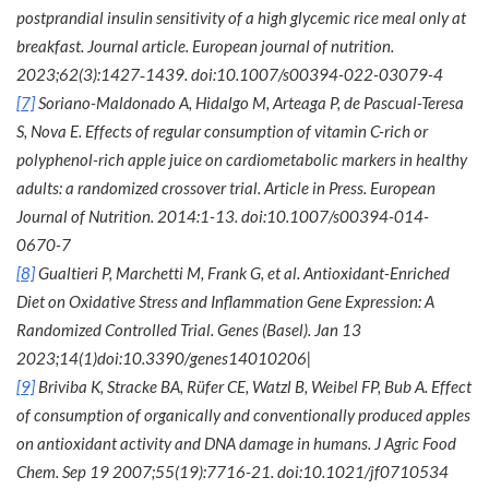
postprandial insulin sensitivity of a high glycemic rice meal only at
breakfast. Journal article. European journal of nutrition.
2023;62(3):1427‐1439. doi:10.1007/s00394-022-03079-4
[7]
Soriano-Maldonado A, Hidalgo M, Arteaga P, de Pascual-Teresa
S, Nova E. Effects of regular consumption of vitamin C-rich or
polyphenol-rich apple juice on cardiometabolic markers in healthy
adults: a randomized crossover trial. Article in Press. European
Journal of Nutrition. 2014:1-13. doi:10.1007/s00394-014-
0670-7
[8]
Gualtieri P, Marchetti M, Frank G, et al. Antioxidant-Enriched
Diet on Oxidative Stress and Inflammation Gene Expression: A
Randomized Controlled Trial. Genes (Basel). Jan 13
2023;14(1)doi:10.3390/genes14010206|
[9]
Briviba K, Stracke BA, Rüfer CE, Watzl B, Weibel FP, Bub A. Effect
of consumption of organically and conventionally produced apples
on antioxidant activity and DNA damage in humans. J Agric Food
Chem. Sep 19 2007;55(19):7716-21. doi:10.1021/jf0710534