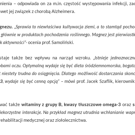
enienia – odpowiada on za m.in. częstość występowania infekcji, z
wet jej związek z chorobą Alzheimera.
gnezu.
„
Sprawia to niewłaściwa kultywacja ziemi, a to stamtąd poch
 głównie w produktach pochodzenia roślinnego. Magnez jest pierwiast
ek aktywności”-
ocenia prof. Samoliński.
ostaje także bez wpływu na narząd wzroku. „
Istnieje jednoznacz
bami oczu. Optymalną wydaje się być dieta śródziemnomorska, bogata
 niestety trudna do osiągnięcia. Dlatego możliwość dostarczania skonc
 3
, wydaje się być cenną opcją
” – mówi prof. Jacek Szaflik, kierownik
ować także
witaminy z grupy B,
kwasy tłuszczowe omega-3
oraz
s
iekorzystne interakcje. Na przykład magnez utrudnia wchłanianie wap
 rehabilitacji medycznej oraz ziołolecznictwa.