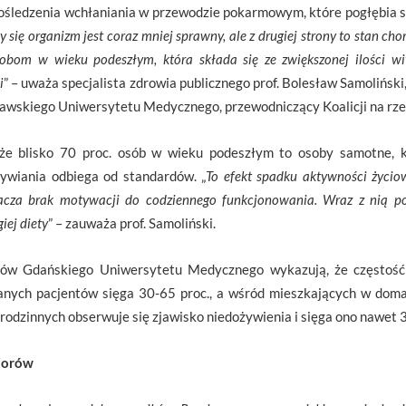
pośledzenia wchłaniania w przewodzie pokarmowym, które pogłębia si
cy się organizm jest coraz mniej sprawny, ale z drugiej strony to stan c
bom w wieku podeszłym, która składa się ze zwiększonej ilości wi
i
” – uważa specjalista zdrowia publicznego prof. Bolesław Samoliński
zawskiego Uniwersytetu Medycznego, przewodniczący Koalicji na rz
, że blisko 70 proc. osób w wieku podeszłym to osoby samotne,
ywiania odbiega od standardów. „
To efekt spadku aktywności życio
acza brak motywacji do codziennego funkcjonowania. Wraz z nią p
iej diety
” – zauważa prof. Samoliński.
ów Gdańskiego Uniwersytetu Medycznego wykazują, że częstość
anych pacjentów sięga 30-65 proc., a wśród mieszkających w doma
odzinnych obserwuje się zjawisko niedożywienia i sięga ono nawet 3
iorów