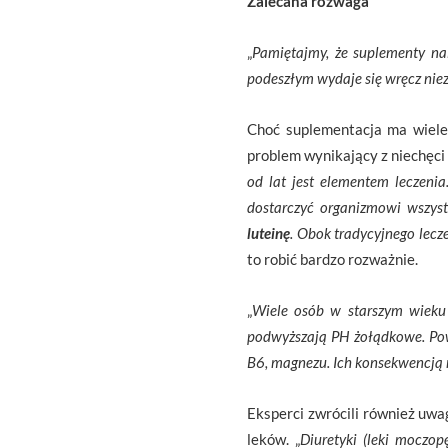
Zalecana rozwaga
„
Pamiętajmy, że suplementy na
podeszłym wydaje się wręcz nie
Choć suplementacja ma wiele 
problem wynikający z niechęci
od lat jest elementem leczeni
dostarczyć organizmowi wszyst
luteinę
. Obok tradycyjnego lecz
to robić bardzo rozważnie.
„
Wiele osób w starszym wieku 
podwyższają PH żołądkowe. Po
B6, magnezu. Ich konsekwencją
Eksperci zwrócili również uwa
leków. „
Diuretyki (leki moczo