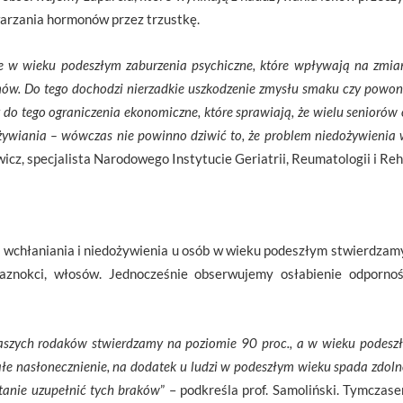
arzania hormonów przez trzustkę.
ste w wieku podeszłym zaburzenia psychiczne, które wpływają na zmi
w. Do tego dochodzi nierzadkie uszkodzenie zmysłu smaku czy powoni
do tego ograniczenia ekonomiczne, które sprawiają, że wielu seniorów 
ywiania – wówczas nie powinno dziwić to, że problem niedożywienia 
icz, specjalista Narodowego Instytucie Geriatrii, Reumatologii i Reha
 wchłaniania i niedożywienia u osób w wieku podeszłym stwierdzamy
aznokci, włosów. Jednocześnie obserwujemy osłabienie odporno
szych rodaków stwierdzamy na poziomie 90 proc., a w wieku podeszł
 małe nasłonecznienie, na dodatek u ludzi w podeszłym wieku spada zdol
stanie uzupełnić tych braków
” – podkreśla prof. Samoliński. Tymcza