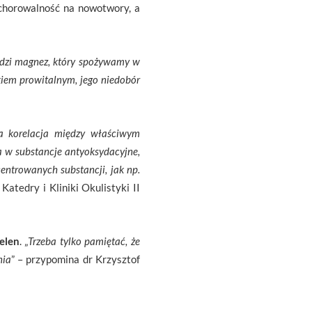
achorowalność na nowotwory, a
odzi magnez, który spożywamy w
kiem prowitalnym, jego niedobór
na korelacja między właściwym
 w substancje antyoksydacyjne,
entrowanych substancji, jak np.
 Katedry i Kliniki Okulistyki II
elen
. „
Trzeba tylko pamiętać, że
nia
” – przypomina dr Krzysztof