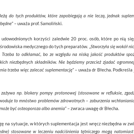
leżą do tych produktów, które zapobiegają a nie leczą, jednak supl
zbędne
” – uważa prof. Samoliński.
udowodnionych korzyści zaledwie 20 proc. osób, które po nią sięg
 środowiska medycznego do tych preparatów. „
Stworzyła się wokół nic
a. Trzeba to odkłamać, bo ze względu na niską jakość produktów spo
kich niezbędnych składników. Nie będziemy przecież zjadać ogromnej 
enia trzeba więc zalecać suplementację
” – uważa dr Błecha. Podkreśla
zażywa np. blokery pompy protonowej (stosowane w refluksie, zgadz
woduje to mnóstwo problemów zdrowotnych – zaburzenia wchłaniania 
 może być osteoporoza albo anemia
” – zwraca uwagę dr Błecha.
gę na sytuacje, w których suplementacja jest wręcz niezbędna w z
pędne) stosowane w leczeniu nadciśnienia tętniczego mogą natomiast