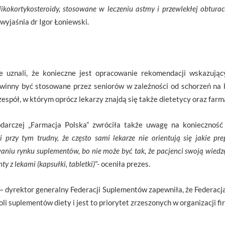
likokortykosteroidy, stosowane w leczeniu astmy i przewlekłej obturac
 wyjaśnia dr Igor Łoniewski.
e uznali, że konieczne jest opracowanie rekomendacji wskazując
winny być stosowane przez seniorów w zależności od schorzeń na 
espół, w którym oprócz lekarzy znajdą się także dietetycy oraz farm
odarczej „Farmacja Polska” zwróciła także uwagę na konieczność 
i przy tym trudny, że często sami lekarze nie orientują się jakie 
iu rynku suplementów, bo nie może być tak, że pacjenci swoją wiedz
y z lekami (kapsułki, tabletki)
”- oceniła prezes.
dyrektor generalny Federacji Suplementów zapewniła, że Federacj
li suplementów diety i jest to priorytet zrzeszonych w organizacji fi