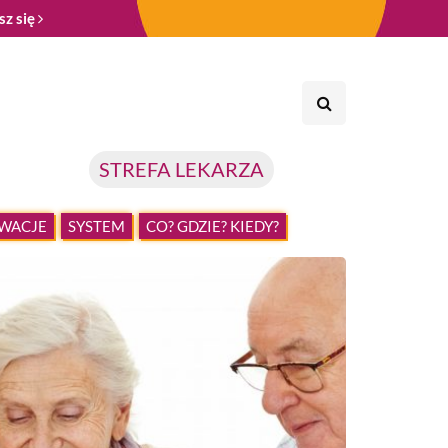
sz się
STREFA LEKARZA
WACJE
SYSTEM
CO? GDZIE? KIEDY?