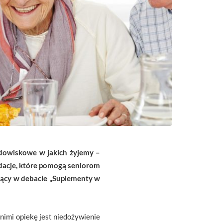
odowiskowe w jakich żyjemy –
ndacje, które pomogą seniorom
czący w debacie „Suplementy w
imi opiekę jest niedożywienie