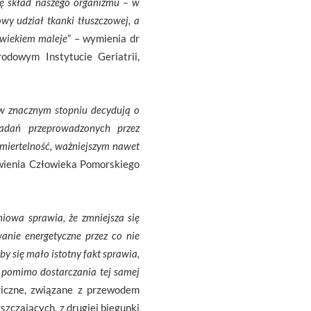
ię skład naszego organizmu – w
wy udział tkanki tłuszczowej, a
 wiekiem maleje
” – wymienia dr
odowym Instytucie Geriatrii,
e w znacznym stopniu decydują o
badań przeprowadzonych przez
miertelność, ważniejszym nawet
ywienia Człowieka Pomorskiego
iowa sprawia, że zmniejsza się
anie energetyczne przez co nie
 się mało istotny fakt sprawia,
a pomimo dostarczania tej samej
giczne, związane z przewodem
zczających, z drugiej biegunki