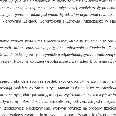
szych wpływa wiele czynników. Po pierwsze wraz z wiekiem zmienia s
acimy tkankę kostną, masę tkanki mięśniowej, zmniejsza się procento
szego organizmu- jakim jest woda. Jej udział w organizmie również z
 kierownika Zakładu Gerontologii i Zdrowia Publicznego w Nar
itowe, których skład wraz z wiekiem radykalnie się zmienia, a to on
wczych, które spożywamy, potęgując zaburzenia odżywienia. Z 
ciwa dieta jest głównym czynnikiem odpowiadającym za zwiększoną ś
oniewski, który na co dzień współpracuje z Zakładem Biochemii i Ż
zego ciała idzie również spadek aktywności. „
Mniejsza masa mięśn
pokonują mniejsze dystanse, a tym samym mają mniejsze zapotrzebow
rmonalnych, które powodują mniejsze wydzielanie śliny. Ten wydawałoby
, a tym samym ilość dostarczanych substancji odżywczych jest mniejsz
r Rzodkiewicz. Niedożywienie wpływa również na procesy fizjolo
obserwujemy zaparcia, które wynikają z nadużywania leków przeczys