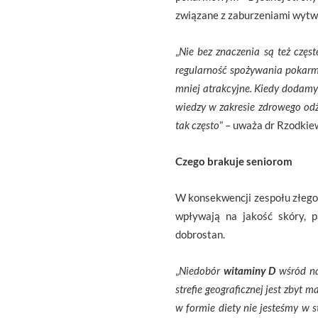
związane z zaburzeniami wytw
„
Nie bez znaczenia są też czę
regularność spożywania pokarmó
mniej atrakcyjne. Kiedy dodamy 
wiedzy w zakresie zdrowego odż
tak często
” – uważa dr Rzodkiew
Czego brakuje seniorom
W konsekwencji zespołu złego
wpływają na jakość skóry, p
dobrostan.
„
Niedobór
witaminy D
wśród na
strefie geograficznej jest zbyt
w formie diety nie jesteśmy w 