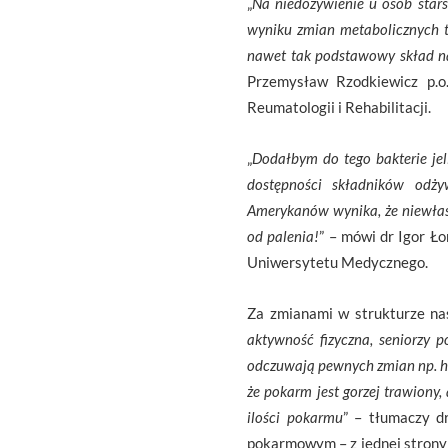
„
Na niedożywienie u osób star
wyniku zmian metabolicznych tr
nawet tak podstawowy skład na
Przemysław Rzodkiewicz p.o.
Reumatologii i Rehabilitacji.
„
Dodałbym do tego bakterie jel
dostępności składników odży
Amerykanów wynika, że niewłaś
od palenia!
” – mówi dr Igor Ł
Uniwersytetu Medycznego.
Za zmianami w strukturze nas
aktywność fizyczna, seniorzy 
odczuwają pewnych zmian np. ho
że pokarm jest gorzej trawiony
ilości pokarmu
” – tłumaczy d
pokarmowym – z jednej strony 