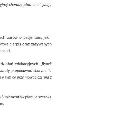
yjnej choroby płuc, zmniejszają
ych zarówno pacjentom, jak i
które cierpią oraz zażywanych
aceuci.
działań edukacyjnych. „
Rynek
preparaty proponować chorym. To
ę o tym co przyjmować czerpią z
a Suplementów planuje szeroką
rm.