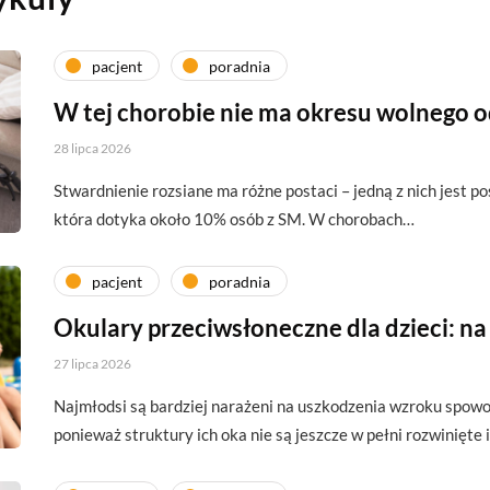
pacjent
poradnia
W tej chorobie nie ma okresu wolnego 
28 lipca 2026
Stwardnienie rozsiane ma różne postaci – jedną z nich jest p
która dotyka około 10% osób z SM. W chorobach…
pacjent
poradnia
Okulary przeciwsłoneczne dla dzieci: na
27 lipca 2026
Najmłodsi są bardziej narażeni na uszkodzenia wzroku spo
ponieważ struktury ich oka nie są jeszcze w pełni rozwinięte