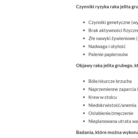
Czynniki ryzyka raka jelita g
Czynniki genetyczne (wy
Brak aktywności fizyczn
Złe nawyki żywieniowe (m
Nadwaga i otyłość
Palenie papierosów
Objawy raka jelita grubego, 
Bóle/skurcze brzucha
Naprzemienne zaparcia i
Krew w stolcu
Niedokrwistość/anemia
Osłabienie/zmęczenie
Nieplanowana utrata wa
Badania, które można wykonać 