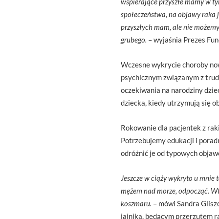
wspierające przyszłe mamy w ty
społeczeństwa, na objawy raka j
przyszłych mam, ale nie możemy
grubego.
– wyjaśnia Prezes Fun
Wczesne wykrycie choroby nowo
psychicznym związanym z trud
oczekiwania na narodziny dziec
dziecka, kiedy utrzymują się
Rokowanie dla pacjentek z rak
Potrzebujemy edukacji i poradn
odróżnić je od typowych objaw
Jeszcze w ciąży wykryto u mnie t
mężem nad morze, odpocząć. Wte
koszmaru.
– mówi Sandra Gliszc
jajnika, będącym przerzutem r