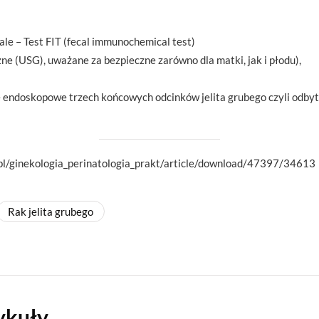
ale – Test FIT (fecal immunochemical test)
ne (USG), uważane za bezpieczne zarówno dla matki, jak i płodu),
endoskopowe trzech końcowych odcinków jelita grubego czyli odbytnic
.pl/ginekologia_perinatologia_prakt/article/download/47397/34613
Rak jelita grubego
ykuły