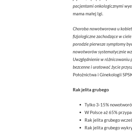
pacjentami onkologicznymi wyedu
mama małej Igi.
Choroba nowotworowa u kobiety 
fizjologiczne zachodzące w ciel
porodzie pierwsze symptomy byw
nowotworów systematycznie wzras
Uwzględnienie w różnicowaniu 
bezcenne i uratować życie przys
Położnictwa i Ginekologii SPSK
Rak jelita grubego
Tylko 3-15% nowotworów 
W Polsce aż 65% przypad
Rak jelita grubego wcze
Rak jelita grubego wykry