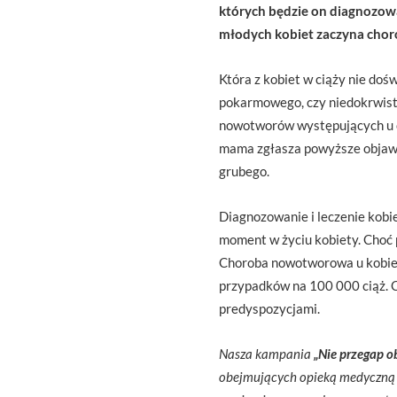
których będzie on diagnozowa
młodych kobiet zaczyna chor
Która z kobiet w ciąży nie do
pokarmowego, czy niedokrwistoś
nowotworów występujących u 
mama zgłasza powyższe objawy,
grubego.
Diagnozowanie i leczenie kobi
moment w życiu kobiety. Choć p
Choroba nowotworowa u kobiet w
przypadków na 100 000 ciąż. 
predyspozycjami.
Nasza kampania
„Nie przegap 
obejmujących opieką medyczną ko