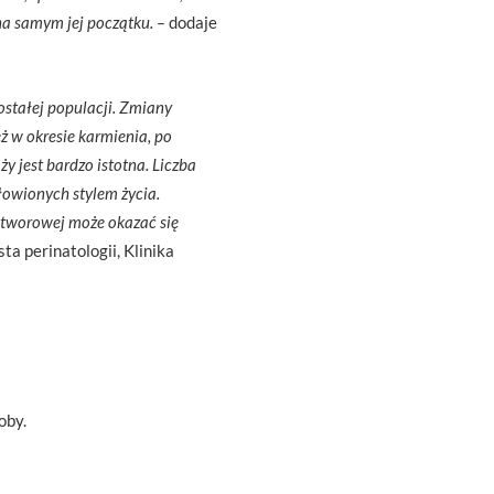
na samym jej początku. –
dodaje
stałej populacji. Zmiany
ż w okresie karmienia, po
 jest bardzo istotna.
Liczba
łowionych stylem życia.
otworowej może okazać się
ta perinatologii, Klinika
oby.