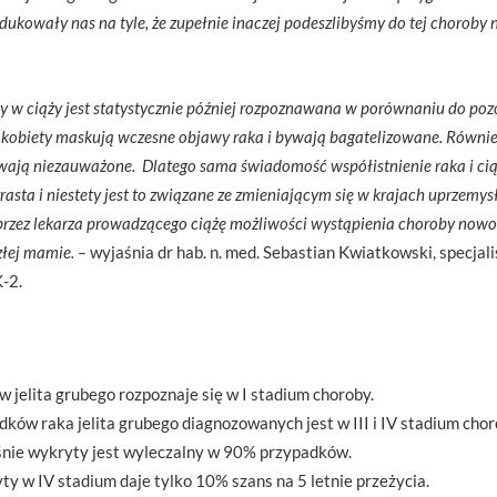
kowały nas na tyle, że zupełnie inaczej podeszlibyśmy do tej choroby 
w ciąży jest statystycznie później rozpoznawana w porównaniu do pozo
e kobiety maskują wczesne objawy raka i bywają bagatelizowane. Równie
ają niezauważone. Dlatego sama świadomość współistnienie raka i ciąży
ta i niestety jest to związane ze zmieniającym się w krajach uprzemys
przez lekarza prowadzącego ciążę możliwości wystąpienia choroby now
złej mamie. –
wyjaśnia dr hab. n. med. Sebastian Kwiatkowski, specjalis
-2.
jelita grubego rozpoznaje się w I stadium choroby.
ków raka jelita grubego diagnozowanych jest w III i IV stadium chor
śnie wykryty jest wyleczalny w 90% przypadków.
ty w IV stadium daje tylko 10% szans na 5 letnie przeżycia.