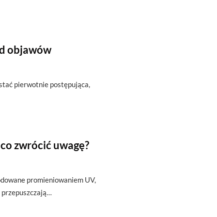
od objawów
ostać pierwotnie postępująca,
 co zwrócić uwagę?
wodowane promieniowaniem UV,
 i przepuszczają…