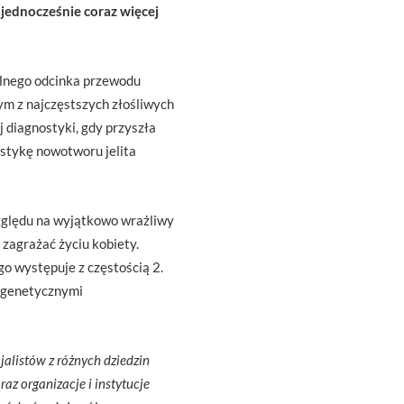
 jednocześnie coraz więcej
olnego odcinka przewodu
nym z najczęstszych złośliwych
j diagnostyki, gdy przyszła
ostykę nowotworu jelita
względu na wyjątkowo wrażliwy
 zagrażać życiu kobiety.
go występuje z częstością 2.
e genetycznymi
cjalistów z różnych dziedzin
z organizacje i instytucje