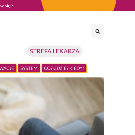
sz się
STREFA LEKARZA
WACJE
SYSTEM
CO? GDZIE? KIEDY?