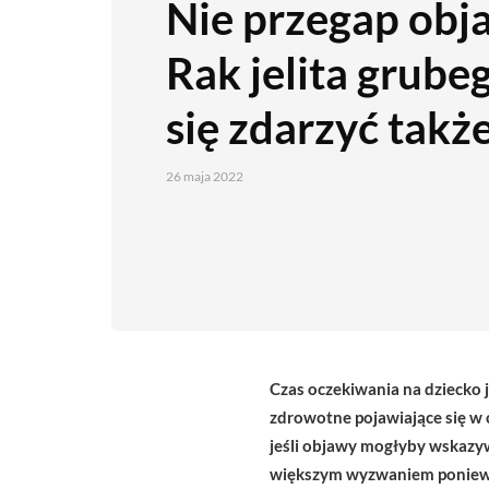
Nie przegap ob
Rak jelita grub
się zdarzyć takż
26 maja 2022
Czas oczekiwania na dziecko 
zdrowotne pojawiające się w 
jeśli objawy mogłyby wskazyw
większym wyzwaniem ponieważ 