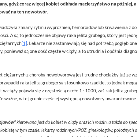
ny, gdyż coraz więcej kobiet odkłada macierzyństwo na później, a
ować na ten nowotwór.
świadczyła zmiany rytmu wypróżnień, hemoroidów lub krwawienia z d
ci. A są to jednocześnie objawy raka jelita grubego, który jest jed
ciężarnych
[1]
. Lekarze nie zastanawiają się nad potrzebą pogłębione
 ponieważ są one dość częste w ciąży, a to utrudnia i opóźnia diagn
et ciężarnych z chorobą nowotworową jest trudne chociażby już ze 
rzypadki raka jelita grubego są stosunkowo rzadkie, to jednak mogą
 ciąży pojawia się z częstością około 1 : 1000, zaś rak jelita grube
Co ważne, w tej grupie częściej występują nowotwory uwarunkowan
objawów”
kierowana jest do kobiet w ciąży oraz ich rodzin, a także do spe
bietę w tym czasie: lekarzy rodzinnych/POZ, ginekologów, położnych ora