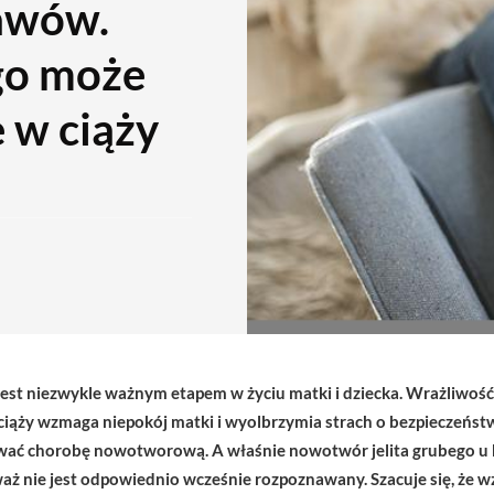
jawów.
ego może
e w ciąży
jest niezwykle ważnym etapem w życiu matki i dziecka. Wrażliwoś
ciąży wzmaga niepokój matki i wyolbrzymia strach o bezpieczeństw
ać chorobę nowotworową. A właśnie nowotwór jelita grubego u kob
nie jest odpowiednio wcześnie rozpoznawany. Szacuje się, że wzr