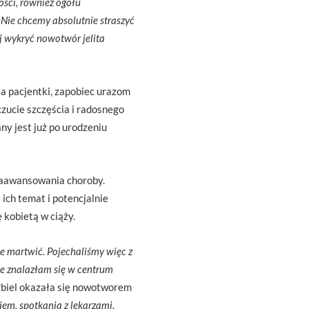
ści, również ogółu
 Nie chcemy absolutnie straszyć
j wykryć nowotwór jelita
a pacjentki, zapobiec urazom
ucie szczęścia i radosnego
ny jest już po urodzeniu
 zaawansowania choroby.
ich temat i potencjalnie
 kobietą w ciąży.
ie martwić. Pojechaliśmy więc z
le znalazłam się w centrum
orbiel okazała się nowotworem
iem, spotkania z lekarzami,