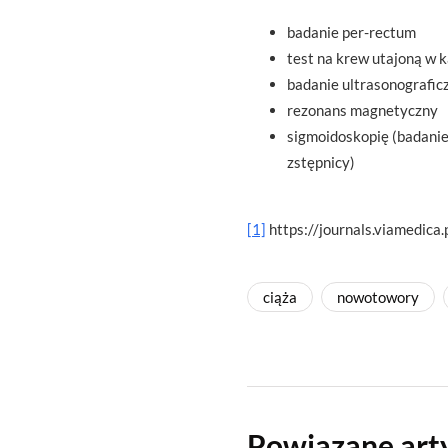
badanie per-rectum
test na krew utajoną w k
badanie ultrasonograficz
rezonans magnetyczny
sigmoidoskopię (badanie 
zstępnicy)
[1]
https://journals.viamedica
ciąża
nowotowory
Powiązane art