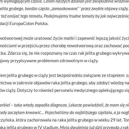
m wymagającym czasie. Celem naszych działań jest zwiększenie wrażliwo
elita grubego, bardzo często „zamaskowane” ’ przez zwykłe objawy ciąży.
 też omijać tego tematu. Podejmujemy trudne tematy by jak najwcześnie
dacji EuropaColon Polska.
tworowej może uratować życie matki i zapewnić lepszą jakość życi
nościami w przejściu przez chorobę nowotworową oraz zachować pocz
ka. Zdarza się, że nie rozpoznany na czas rak jelita grubego wykrywa
 objawy przypisywane problemom zdrowotnym w ciąży.
iem jelita grubego w ciąży jest bezpośrednio związane ze stopniem
ictwa w zakresie objawów raka jelita grubego, aby zdobyć wiedzę na 
ów ciąży. Dotyczy to również personelu medycznego opiekującego się
orbiel – taka wtedy zapadła diagnoza. Lekarze powiedzieli, że mam się n
dy zaczęłam krwawić… Pojechaliśmy do najbliższego szpitala, a ja nag
zyńska, która zachorowała na raka jelita grubego w wieku 29 lat. T
aka jelita grubego w IV stadium.
Moja dwuletnia już dziś przygoda z rak