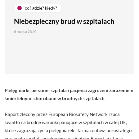
co? gdzie? kiedy?
Niebezpieczny brud w szpitalach
6 marca 2019
Pielęgniarki, personel szpitala i pacjenci zagrożeni zarażeniem
śmiertelnymi chorobami w brudnych szpitalach.
Raport zlecony przez European Biosafety Network rzuca
światło na brudne warunki panujące w szpitalach w całej UE,
które zagrażają życiu pielęgniarek i farmaceutów, pozostałego
personelu szpitali, opiekunów i pacjentów. Raport zostanie