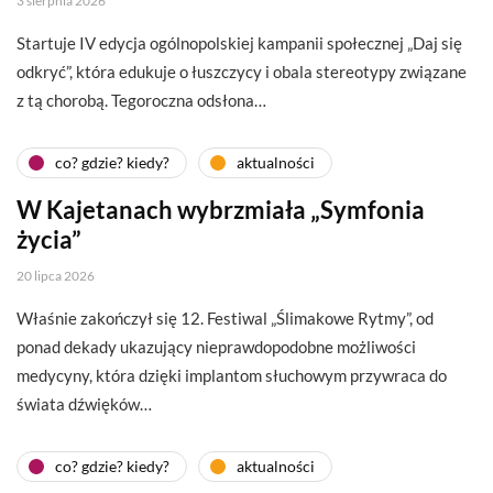
3 sierpnia 2026
Startuje IV edycja ogólnopolskiej kampanii społecznej „Daj się
odkryć”, która edukuje o łuszczycy i obala stereotypy związane
z tą chorobą. Tegoroczna odsłona…
co? gdzie? kiedy?
aktualności
W Kajetanach wybrzmiała „Symfonia
życia”
20 lipca 2026
Właśnie zakończył się 12. Festiwal „Ślimakowe Rytmy”, od
ponad dekady ukazujący nieprawdopodobne możliwości
medycyny, która dzięki implantom słuchowym przywraca do
świata dźwięków…
co? gdzie? kiedy?
aktualności