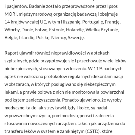
i pacjentów. Badanie zostało przeprowadzone przez Ipsos
MORI, międzynarodową organizację badawczą i obejmuje
14 krajów w całej UE, w tym Hiszpanię, Portugalię, Francję,
Włochy, Danię, Łotwę, Estonię, Holandię, Wielką Brytanię,
Belgię, Irlandię, Polskę, Niemcy, Szwecję.
Raport ujawnił również nieprawidłowości w aptekach
szpitalnych, gdzie przygotowuje się i przechowuje wiele leków
niebezpiecznych, stosowanych w leczeniu. W 11% badanych
aptek nie wdrożono protokołów regularnych dekontaminacji
w obszarach, w których posługiwano się niebezpiecznymi
lekami, a prawie połowa z nich nie monitorowała powierzchni
pod kątem zanieczyszczenia. Ponadto ujawniono, że wyroby
medyczne, takie jak strzykawki, igły i kolce, są nadal
w powszechnym użyciu, pomimo dostępności i zalecenia
stosowania nowoczesnych urządzeń, takich jak urządzenia do
transferu leków w systemie zamkniętym (CSTD), które