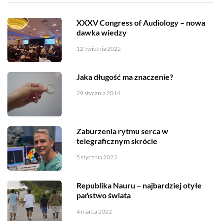
XXXV Congress of Audiology – nowa
dawka wiedzy
12 kwietnia 2022
Jaka długość ma znaczenie?
29 stycznia 2014
Zaburzenia rytmu serca w
telegraficznym skrócie
5 stycznia 2023
Republika Nauru – najbardziej otyłe
państwo świata
4 marca 2022