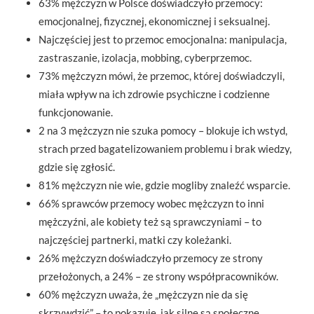
63% mężczyzn w Polsce doświadczyło przemocy:
emocjonalnej, fizycznej, ekonomicznej i seksualnej.
Najczęściej jest to przemoc emocjonalna: manipulacja,
zastraszanie, izolacja, mobbing, cyberprzemoc.
73% mężczyzn mówi, że przemoc, której doświadczyli,
miała wpływ na ich zdrowie psychiczne i codzienne
funkcjonowanie.
2 na 3 mężczyzn nie szuka pomocy – blokuje ich wstyd,
strach przed bagatelizowaniem problemu i brak wiedzy,
gdzie się zgłosić.
81% mężczyzn nie wie, gdzie mogliby znaleźć wsparcie.
66% sprawców przemocy wobec mężczyzn to inni
mężczyźni, ale kobiety też są sprawczyniami – to
najczęściej partnerki, matki czy koleżanki.
26% mężczyzn doświadczyło przemocy ze strony
przełożonych, a 24% – ze strony współpracowników.
60% mężczyzn uważa, że „mężczyzn nie da się
skrzywdzić” – to pokazuje, jak silne są społeczne