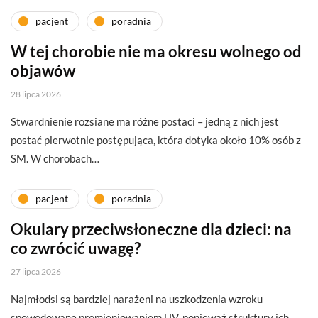
pacjent
poradnia
W tej chorobie nie ma okresu wolnego od
objawów
28 lipca 2026
Stwardnienie rozsiane ma różne postaci – jedną z nich jest
postać pierwotnie postępująca, która dotyka około 10% osób z
SM. W chorobach…
pacjent
poradnia
Okulary przeciwsłoneczne dla dzieci: na
co zwrócić uwagę?
27 lipca 2026
Najmłodsi są bardziej narażeni na uszkodzenia wzroku
spowodowane promieniowaniem UV, ponieważ struktury ich