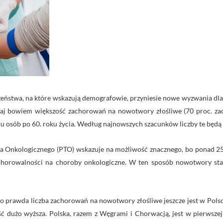
zeństwa, na które wskazują demografowie, przyniesie nowe wyzwania dla
isiaj bowiem większość zachorowań na nowotwory złośliwe (70 proc. z
u osób po 60. roku życia. Według najnowszych szacunków liczby te będą
 Onkologicznego (PTO) wskazuje na możliwość znacznego, bo ponad 25
chorowalności na choroby onkologiczne. W ten sposób nowotwory st
o prawda liczba zachorowań na nowotwory złośliwe jeszcze jest w Polsce
ść dużo wyższa. Polska, razem z Węgrami i Chorwacją, jest w pierwszej 