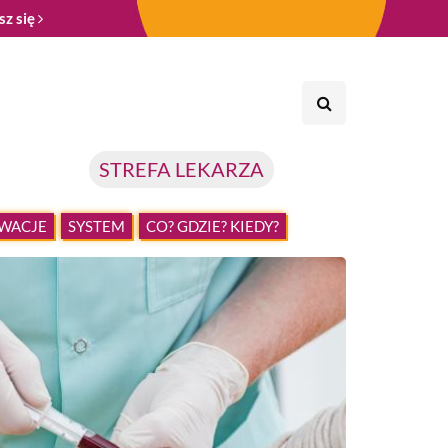
sz się
STREFA LEKARZA
WACJE
SYSTEM
CO? GDZIE? KIEDY?