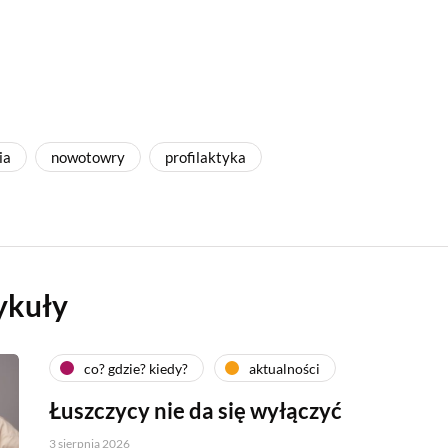
ia
nowotowry
profilaktyka
ykuły
co? gdzie? kiedy?
aktualności
Łuszczycy nie da się wyłączyć
3 sierpnia 2026