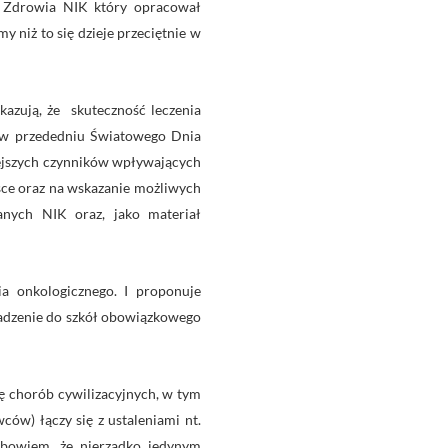
u Zdrowia NIK który opracował
y niż to się dzieje przeciętnie w
kazują, że skuteczność leczenia
go w przededniu Światowego Dnia
iejszych czynników wpływających
sce oraz na wskazanie możliwych
anych NIK oraz, jako materiał
ia onkologicznego. I proponuje
wadzenie do szkół obowiązkowego
ę chorób cywilizacyjnych, w tym
ów) łączy się z ustaleniami nt.
ą bowiem, że nierzadko jedynym