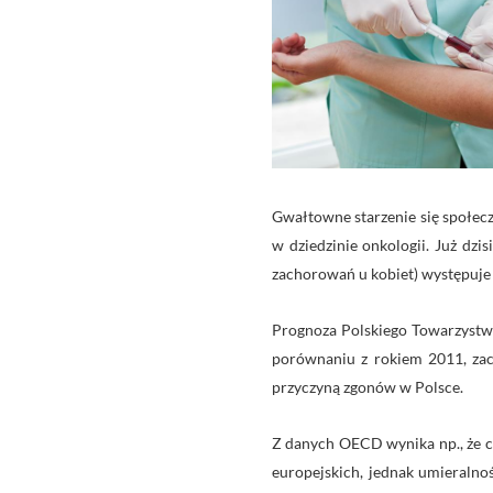
Gwałtowne starzenie się społec
w dziedzinie onkologii. Już dz
zachorowań u kobiet) występuje 
Prognoza Polskiego Towarzystwa
porównaniu z rokiem 2011, za
przyczyną zgonów w Polsce.
Z danych OECD wynika np., że c
europejskich, jednak umieralno