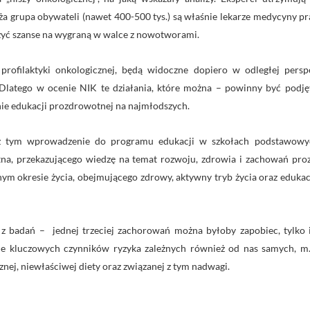
ża grupa obywateli (nawet 400-500 tys.) są właśnie lekarze medycyny p
yć szanse na wygraną w walce z nowotworami.
 profilaktyki onkologicznej, będą widoczne dopiero w odległej pers
Dlatego w ocenie NIK te działania, które można – powinny być podjęt
ie edukacji prozdrowotnej na najmłodszych.
 tym wprowadzenie do programu edukacji w szkołach podstawowyc
na, przekazującego wiedzę na temat rozwoju, zdrowia i zachowań p
anym okresie życia, obejmującego zdrowy, aktywny tryb życia oraz eduka
 z badań – jednej trzeciej zachorowań można byłoby zapobiec, tylko 
e kluczowych czynników ryzyka zależnych również od nas samych, m.i
znej, niewłaściwej diety oraz związanej z tym nadwagi.