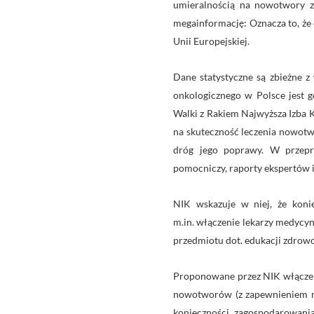
umieralnością na nowotwory z
megainformację: Oznacza to, że c
Unii Europejskiej.
Dane statystyczne są zbieżne z
onkologicznego w Polsce jest g
Walki z Rakiem Najwyższa Izba 
na skuteczność leczenia nowotw
dróg jego poprawy. W przepro
pomocniczy, raporty ekspertów i
NIK wskazuje w niej, że konie
m.in. włączenie lekarzy medycy
przedmiotu dot. edukacji zdrowo
Proponowane przez NIK włączeni
nowotworów (z zapewnieniem moż
konieczności zagospodarowania