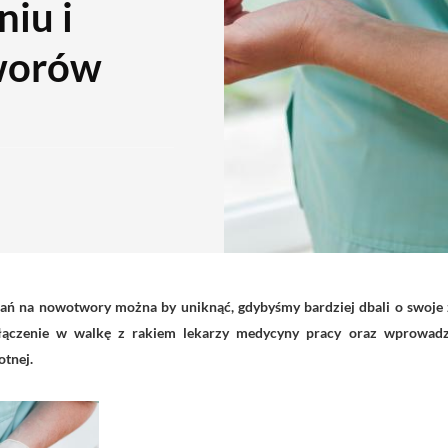
iu i
worów
wań na nowotwory można by uniknąć, gdybyśmy bardziej dbali o swoj
włączenie w walkę z rakiem lekarzy medycyny pracy oraz wprowad
otnej.