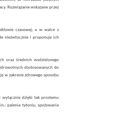
racy. Rozwiązanie wskazane przez
pektywie czasowej, a w walce z
e niezwłocznie i proponuje ich
h oraz średnich wydzielonego
rozdrowotnych dostosowanych do
cję w zakresie zdrowego sposobu
i wyłącznie dzięki tak prostemu
n.: palenia tytoniu, spożywania