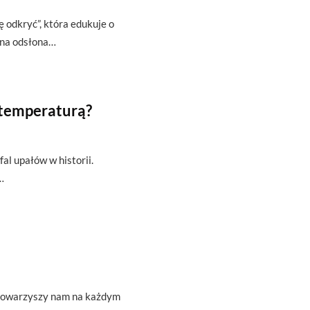
ę odkryć”, która edukuje o
zna odsłona…
 temperaturą?
fal upałów w historii.
…
t towarzyszy nam na każdym