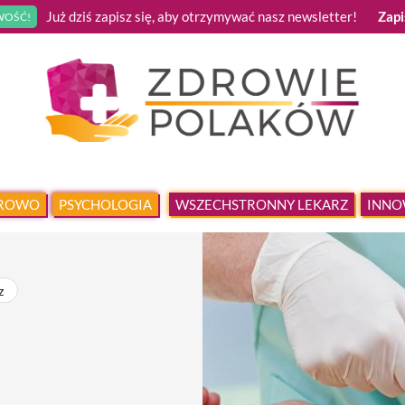
Już dziś zapisz się, aby otrzymywać nasz newsletter!
Zapi
OŚĆ!
DROWO
PSYCHOLOGIA
WSZECHSTRONNY LEKARZ
INNO
z