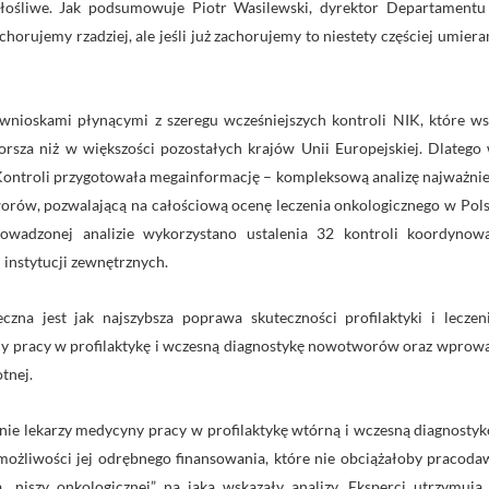
łośliwe. Jak podsumowuje Piotr Wasilewski, dyrektor Departament
horujemy rzadziej, ale jeśli już zachorujemy to niestety częściej umieram
 wnioskami płynącymi z szeregu wcześniejszych kontroli NIK, które ws
orsza niż w większości pozostałych krajów Unii Europejskiej. Dlate
Kontroli przygotowała megainformację – kompleksową analizę najważn
orów, pozwalającą na całościową ocenę leczenia onkologicznego w Pol
wadzonej analizie wykorzystano ustalenia 32 kontroli koordynow
 instytucji zewnętrznych.
czna jest jak najszybsza poprawa skuteczności profilaktyki i leczen
ny pracy w profilaktykę i wczesną diagnostykę nowotworów oraz wpro
tnej.
e lekarzy medycyny pracy w profilaktykę wtórną i wczesną diagnostyk
liwości jej odrębnego finansowania, które nie obciążałoby pracodawc
 „niszy onkologicznej”, na jaką wskazały analizy. Eksperci utrzymuj