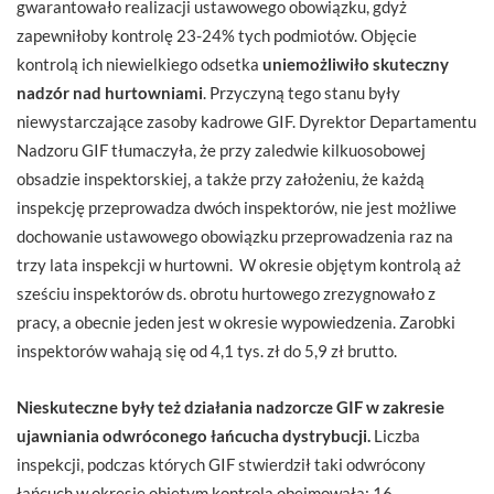
gwarantowało realizacji ustawowego obowiązku, gdyż
zapewniłoby kontrolę 23-24% tych podmiotów. Objęcie
kontrolą ich niewielkiego odsetka
uniemożliwiło skuteczny
nadzór nad hurtowniami
. Przyczyną tego stanu były
niewystarczające zasoby kadrowe GIF. Dyrektor Departamentu
Nadzoru GIF tłumaczyła, że przy zaledwie kilkuosobowej
obsadzie inspektorskiej, a także przy założeniu, że każdą
inspekcję przeprowadza dwóch inspektorów, nie jest możliwe
dochowanie ustawowego obowiązku przeprowadzenia raz na
trzy lata inspekcji w hurtowni. W okresie objętym kontrolą aż
sześciu inspektorów ds. obrotu hurtowego zrezygnowało z
pracy, a obecnie jeden jest w okresie wypowiedzenia. Zarobki
inspektorów wahają się od 4,1 tys. zł do 5,9 zł brutto.
Nieskuteczne były też działania nadzorcze GIF w zakresie
ujawniania odwróconego łańcucha dystrybucji.
Liczba
inspekcji, podczas których GIF stwierdził taki odwrócony
łańcuch w okresie objętym kontrolą obejmowała: 16