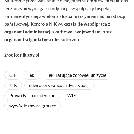
Skuteczne przeciwdziałanie nielegalnemu obrotowi produktami
leczniczymi wymaga koordynacji i współpracy Inspekcji
Farmaceutycznej z wieloma służbami i organami administracji
państwowej. Kontrola NIK wykazała, że
współpraca z
organami administracji skarbowej, wojewodami oraz
organami ścigania była nieskuteczna
.
źródło: nik.gov.pl
GIF
leki
leki ratujące zdrowie lub życie
NIK
odwrócony łańcuch dystrybucji
Prawo Farmaceutyczne
WIF
wywóz leków za granicę