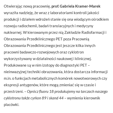
Otwierając nową pracownię,
prof. Gabriela Kramer-Marek
wyraziła nadzieję, że wraz z laboratoriami kontroli jakości
produkcji i działem wdrożeń stanie się ona wiodącym ośrodkiem
rozwoju radiochemii, badań translacyjnych i medycyny
nuklearnej. W kierowanym przez nią Zakładzie Radiofarmacji i
Obrazowania Przedklinicznego PET poza Pracownią
Obrazowania Przedklinicznego jest jeszcze kilka innych
pracowni badawczo-rozwojowych oraz cyklotron
wykorzystywany w działalności naukowej i klinicznej.
Produkowane są w nim izotopy do diagnostyki PET –
nieinwazyjnej techniki obrazowania, która dostarcza informacji
m.in. o funkcjach metabolicznych komórek nowotworowych czy
ekspresji antygenów, które mogą zmieniać się w czasie i
przestrzeni. –
Oprócz fluoru 18 produkujemy na tarczach naszego
cyklotronu także cyrkon 89 i skand 44
– wymienia kierownik
placówki.