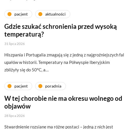
pacjent
aktualności
Gdzie szukać schronienia przed wysoką
temperaturą?
31 lipca 2026
Hiszpania i Portugalia zmagają się z jedną z najgroźniejszych fal
upałów w historii. Temperatury na Półwyspie Iberyjskim
zbliżyły się do 50°C, a…
pacjent
poradnia
W tej chorobie nie ma okresu wolnego od
objawów
28 lipca 2026
Stwardnienie rozsiane ma różne postaci – jedną z nich jest