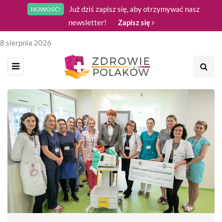
Już dziś zapisz się, aby otrzymywać nasz
NOWOŚĆ!
newsletter!
Zapisz się
8 sierpnia 2026