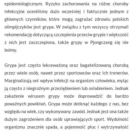
epidemiologicznym. Ryzyko zachorowania na różne choroby
infekcyjne oceniliśmy dużo wcześniej i faktycznie jednym z
głównych czynników, które mogą zagrażać zdrowiu polskich
olimpijczyków jest grypa. W związku z tym wszyscy otrzymali
rekomendację dotyczącą szczepienia przeciw grypie i większość
z nich jest zaszczepiona, także grypy w Pjongczang się nie
boimy.
Grypa jest często lekceważoną oraz bagatelizowaną chorobą
przez wiele osób, nawet przez sportowców oraz ich trenerów.
Marginalizują oni wpływ infekcji na organizm człowieka, myląc
ją często z niegroźnym przeziębieniem lub osłabieniem. Jednak
zakażenie wirusem grypy może doprowadzić do bardzo
poważnych powikłań. Grypa może dotknąć każdego z nas, bez
względu na wiek, czy wykonywany zawód. Jednak jest ona także
dużym zagrożeniem dla osób uprawiających sport. Wydolność
organizmu znacznie spada, a pojemność płuc i wytrzymałość