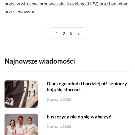
przeciw wirusowi brodawczaka ludzkiego (HPV) oraz badaniom
przesiewowym…
1
2
3
»
Najnowsze wiadomości
Dlaczego młodzi bardziej niż seniorzy
boją się starości
5 sierpnia 2026
Łuszczycy nie da się wyłączyć
3 sierpnia 2026