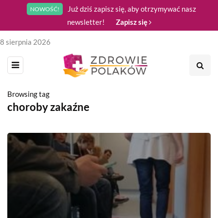
Już dziś zapisz się, aby otrzymywać nasz
NOWOŚĆ!
newsletter!
Zapisz się
8 sierpnia 2026
Browsing tag
choroby zakaźne