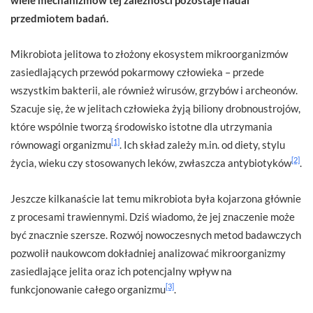
przedmiotem badań.
Mikrobiota jelitowa to złożony ekosystem mikroorganizmów
zasiedlających przewód pokarmowy człowieka – przede
wszystkim bakterii, ale również wirusów, grzybów i archeonów.
Szacuje się, że w jelitach człowieka żyją biliony drobnoustrojów,
które wspólnie tworzą środowisko istotne dla utrzymania
[1]
równowagi organizmu
. Ich skład zależy m.in. od diety, stylu
[2]
życia, wieku czy stosowanych leków, zwłaszcza antybiotyków
.
Jeszcze kilkanaście lat temu mikrobiota była kojarzona głównie
z procesami trawiennymi. Dziś wiadomo, że jej znaczenie może
być znacznie szersze. Rozwój nowoczesnych metod badawczych
pozwolił naukowcom dokładniej analizować mikroorganizmy
zasiedlające jelita oraz ich potencjalny wpływ na
[3]
funkcjonowanie całego organizmu
.