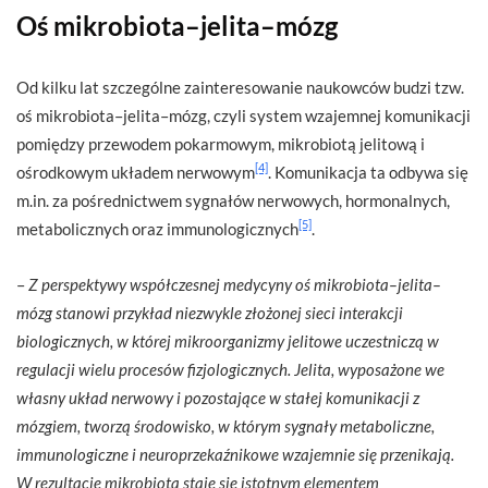
Oś mikrobiota–jelita–mózg
Od kilku lat szczególne zainteresowanie naukowców budzi tzw.
oś mikrobiota–jelita–mózg, czyli system wzajemnej komunikacji
pomiędzy przewodem pokarmowym, mikrobiotą jelitową i
[4]
ośrodkowym układem nerwowym
. Komunikacja ta odbywa się
m.in. za pośrednictwem sygnałów nerwowych, hormonalnych,
[5]
metabolicznych oraz immunologicznych
.
–
Z perspektywy współczesnej medycyny oś mikrobiota–jelita–
mózg stanowi przykład niezwykle złożonej sieci interakcji
biologicznych, w której mikroorganizmy jelitowe uczestniczą w
regulacji wielu procesów fizjologicznych. Jelita, wyposażone we
własny układ nerwowy i pozostające w stałej komunikacji z
mózgiem, tworzą środowisko, w którym sygnały metaboliczne,
immunologiczne i neuroprzekaźnikowe wzajemnie się przenikają.
W rezultacie mikrobiota staje się istotnym elementem