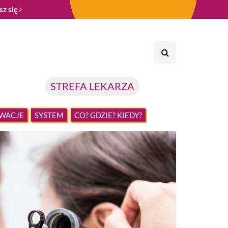
sz się
STREFA LEKARZA
WACJE
SYSTEM
CO? GDZIE? KIEDY?