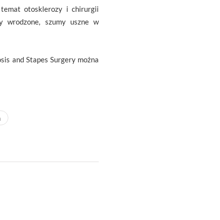
emat otosklerozy i chirurgii
ady wrodzone, szumy uszne w
sis and Stapes Surgery można
h