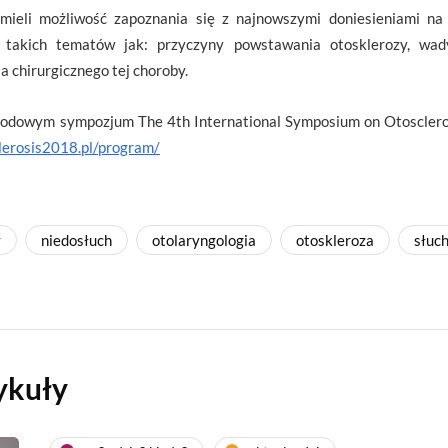
ieli możliwość zapoznania się z najnowszymi doniesieniami na t
e takich tematów jak: przyczyny powstawania otosklerozy, w
a chirurgicznego tej choroby.
arodowym sympozjum The 4th International Symposium on Otosclero
clerosis2018.pl/program/
y
niedosłuch
otolaryngologia
otoskleroza
słuc
ykuły