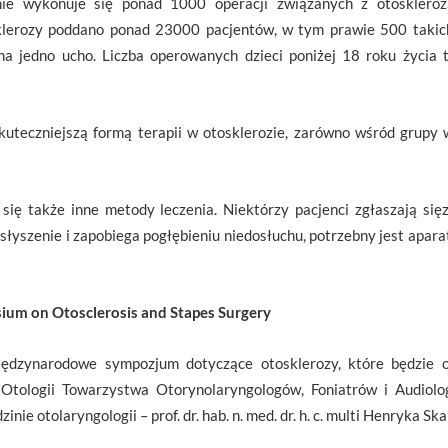
ie wykonuje się ponad 1000 operacji związanych z otoskleroz
sklerozy poddano ponad 23000 pacjentów, w tym prawie 500 taki
na jedno ucho. Liczba operowanych dzieci poniżej 18 roku życia
kuteczniejszą formą terapii w otosklerozie, zarówno wśród grupy 
się także inne metody leczenia. Niektórzy pacjenci zgłaszają si
łyszenie i zapobiega pogłębieniu niedosłuchu, potrzebny jest apara
ium on Otosclerosis and Stapes Surgery
iędzynarodowe sympozjum dotyczące otosklerozy, które będzie o
Otologii Towarzystwa Otorynolaryngologów, Foniatrów i Audiol
ie otolaryngologii – prof. dr. hab. n. med. dr. h. c. multi Henryka Sk