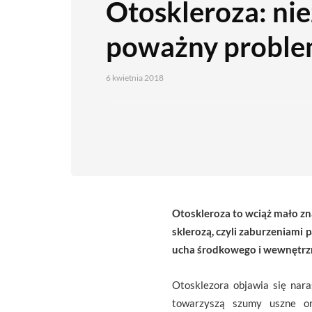
Otoskleroza: nie
poważny proble
6 kwietnia 2018
Otoskleroza to wciąż mało zna
sklerozą, czyli zaburzeniami 
ucha środkowego i wewnętrzn
Otosklezora objawia się nara
towarzyszą szumy uszne or