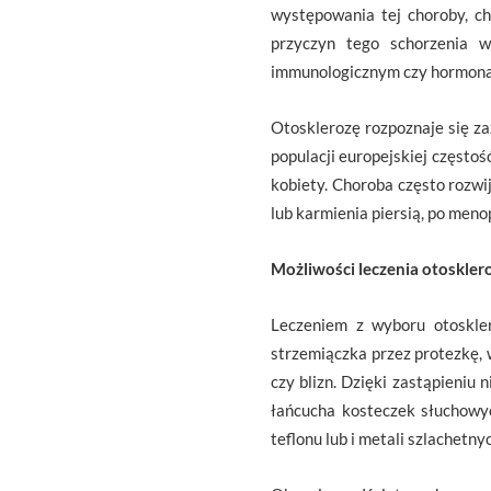
występowania tej choroby, ch
przyczyn tego schorzenia w
immunologicznym czy hormon
Otosklerozę rozpoznaje się za
populacji europejskiej często
kobiety. Choroba często rozwij
lub karmienia piersią, po meno
Możliwości leczenia otoskler
Leczeniem z wyboru otoskler
strzemiączka przez protezkę, 
czy blizn. Dzięki zastąpieniu
łańcucha kosteczek słuchowy
teflonu lub i metali szlachetn