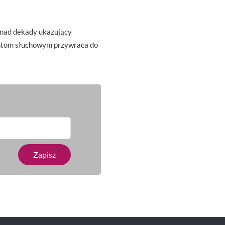
onad dekady ukazujący
antom słuchowym przywraca do