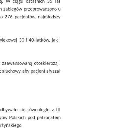
ą. W ciągu ostatnich 35 lat
ch zabiegów przeprowadzono u
 to 276 pacjentów, najmłodszy
wiekowej 30 i 40-latków, jak i
ęz zaawansowaną otosklerozą i
t słuchowy, aby pacjent słyszał
dbywało się równolegle z III
ogów Polskich pod patronatem
arżyńskiego.