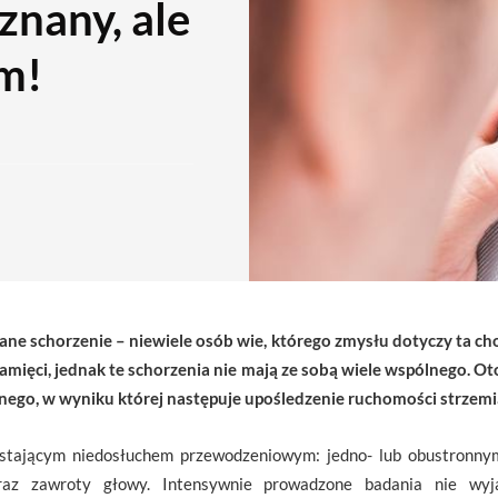
znany, ale
m!
ne schorzenie – niewiele osób wie, którego zmysłu dotyczy ta cho
pamięci, jednak te schorzenia nie mają ze sobą wiele wspólnego. O
ego, w wyniku której następuje upośledzenie ruchomości strzemi
stającym niedosłuchem przewodzeniowym: jedno- lub obustronnym.
az zawroty głowy. Intensywnie prowadzone badania nie wyja