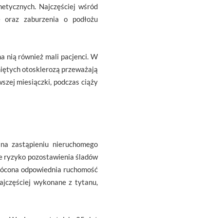
netycznych. Najczęściej wśród
e oraz zaburzenia o podłożu
a nią również mali pacjenci. W
niętych otosklerozą przeważają
wszej miesiączki, podczas ciąży
 na zastąpieniu nieruchomego
je ryzyko pozostawienia śladów
ywrócona odpowiednia ruchomość
jczęściej wykonane z tytanu,