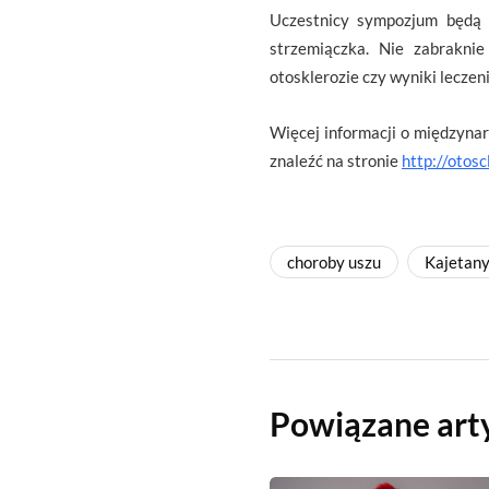
Uczestnicy sympozjum będą m
strzemiączka. Nie zabrakni
otosklerozie czy wyniki leczeni
Więcej informacji o międzyn
znaleźć na stronie
http://otos
choroby uszu
Kajetan
Powiązane art