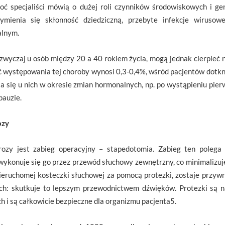
oć specjaliści mówią o dużej roli czynników środowiskowych i ge
ymienia się skłonność dziedziczną, przebyte infekcje wirusow
alnym.
zwyczaj u osób między 20 a 40 rokiem życia, mogą jednak cierpieć n
ść występowania tej choroby wynosi 0,3-0,4%, wśród pacjentów dotk
a się u nich w okresie zmian hormonalnych, np. po wystąpieniu pier
pauzie.
ozy
ozy jest zabieg operacyjny – stapedotomia. Zabieg ten polega
wykonuje się go przez przewód słuchowy zewnętrzny, co minimalizu
 nieruchomej kosteczki słuchowej za pomocą protezki, zostaje prz
ch: skutkuje to lepszym przewodnictwem dźwięków. Protezki są na
ych i są całkowicie bezpieczne dla organizmu pacjenta5.