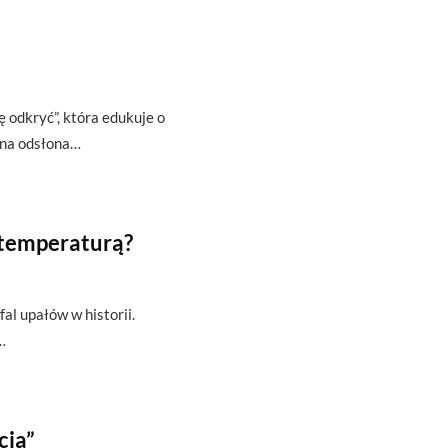
ę odkryć”, która edukuje o
zna odsłona…
 temperaturą?
fal upałów w historii.
…
cia”