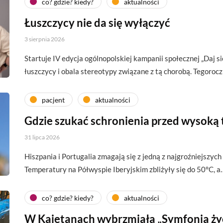
co? gdzie? kiedy?
aktualności
Łuszczycy nie da się wyłączyć
3 sierpnia 2026
Startuje IV edycja ogólnopolskiej kampanii społecznej „Daj si
łuszczycy i obala stereotypy związane z tą chorobą. Tegoroc
pacjent
aktualności
Gdzie szukać schronienia przed wysoką
31 lipca 2026
Hiszpania i Portugalia zmagają się z jedną z najgroźniejszych 
Temperatury na Półwyspie Iberyjskim zbliżyły się do 50°C, a
co? gdzie? kiedy?
aktualności
W Kajetanach wybrzmiała „Symfonia ży