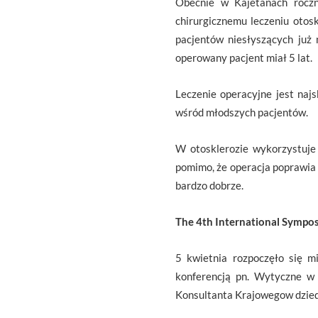
Obecnie w Kajetanach roczn
chirurgicznemu leczeniu oto
pacjentów niesłyszących już 
operowany pacjent miał 5 lat.
Leczenie operacyjne jest najs
wśród młodszych pacjentów.
W otosklerozie wykorzystuje 
pomimo, że operacja poprawia s
bardzo dobrze.
The 4th International Sympos
5 kwietnia rozpoczęło się m
konferencją pn. Wytyczne w 
Konsultanta Krajowegow dziedzin