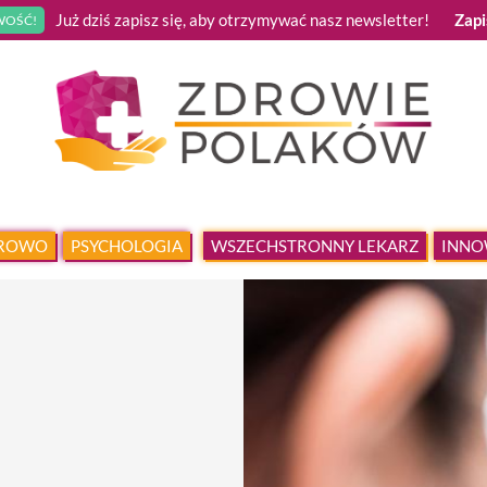
Już dziś zapisz się, aby otrzymywać nasz newsletter!
Zapi
OŚĆ!
DROWO
PSYCHOLOGIA
WSZECHSTRONNY LEKARZ
INNO