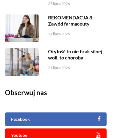
27 lipca 2026
REKOMENDACJA 8.:
Zawód farmaceuty
24 lipca 2026
Otyłość to nie brak silnej
woli, to choroba
24 lipca 2026
Obserwuj nas
Facebook
Youtube