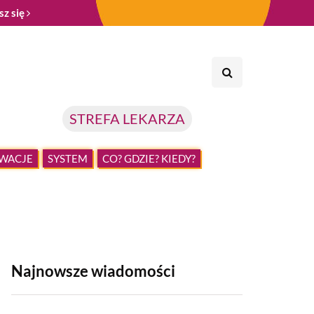
sz się
STREFA LEKARZA
WACJE
SYSTEM
CO? GDZIE? KIEDY?
Najnowsze wiadomości