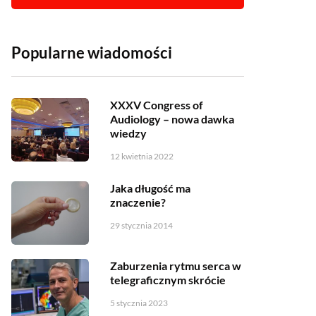
Popularne wiadomości
XXXV Congress of
Audiology – nowa dawka
wiedzy
12 kwietnia 2022
Jaka długość ma
znaczenie?
29 stycznia 2014
Zaburzenia rytmu serca w
telegraficznym skrócie
5 stycznia 2023