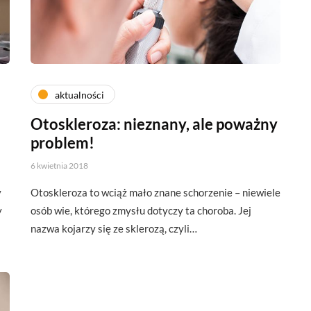
aktualności
Otoskleroza: nieznany, ale poważny
problem!
6 kwietnia 2018
y
Otoskleroza to wciąż mało znane schorzenie – niewiele
y
osób wie, którego zmysłu dotyczy ta choroba. Jej
nazwa kojarzy się ze sklerozą, czyli…