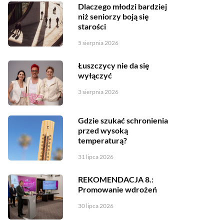
Dlaczego młodzi bardziej
niż seniorzy boją się
starości
5 sierpnia 2026
Łuszczycy nie da się
wyłączyć
3 sierpnia 2026
Gdzie szukać schronienia
przed wysoką
temperaturą?
31 lipca 2026
REKOMENDACJA 8.:
Promowanie wdrożeń
30 lipca 2026