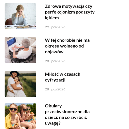
Zdrowa motywacja czy
perfekcjonizm podszyty
lękiem
29 lipca 2026
W tej chorobie nie ma
okresu wolnego od
objawów
28 lipca 2026
Miłość w czasach
cyfryzacji
28 lipca 2026
Okulary
przeciwsłoneczne dla
dzieci: na co zwrócić
uwagę?