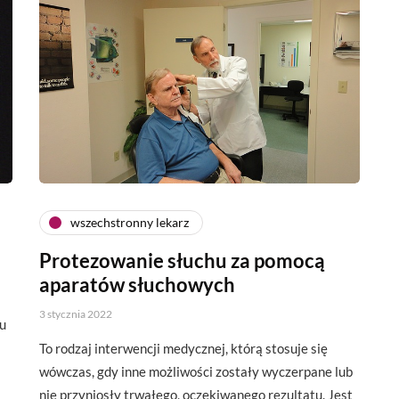
wszechstronny lekarz
Protezowanie słuchu za pomocą
aparatów słuchowych
3 stycznia 2022
 u
To rodzaj interwencji medycznej, którą stosuje się
wówczas, gdy inne możliwości zostały wyczerpane lub
nie przyniosły trwałego, oczekiwanego rezultatu. Jest