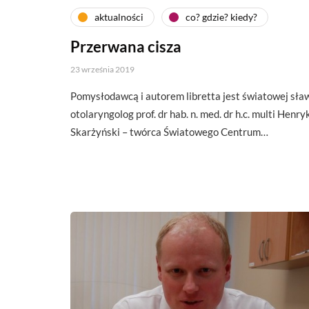
aktualności
co? gdzie? kiedy?
Przerwana cisza
23 września 2019
Pomysłodawcą i autorem libretta jest światowej sła
otolaryngolog prof. dr hab. n. med. dr h.c. multi Henry
Skarżyński – twórca Światowego Centrum…