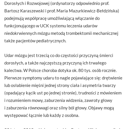
Dorosłych i Rozwojowej (ordynatorzy odpowiednio prof.
Bartosz Karaszewski i prof. Maria Mazurkiewicz-Bełdzińska)
podejmują współpracę umożliwiającą włączanie do
funkcjonującego w UCK systemu leczenia udarów
niedokrwiennych mózgu metodą trombektomii mechanicznej
także pacjentów pediatrycznych.
Udar mózgu jest trzecią co do częstości przyczyną śmierci
dorosłych, a także najczęstszą przyczyną ich trwałego
kalectwa. W Polsce choroba dotyka ok. 80 tys. osób rocznie.
Pierwsze symptomy udaru to nagle pojawiające się: drętwienie
lub osłabienie mięśni jednej strony ciała i asymetria twarzy
(opadający kącik ust po jednej stronie), trudności z mówieniem
i rozumieniem mowy, zaburzenia widzenia, zawroty głowy
i zaburzenia równowagi oraz silny ból głowy. Objawy mogą
występować łącznie lub każdy z osobna.