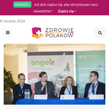
Już dziś zapisz się, aby otrzymywać nasz
NOWOŚĆ!
newsletter!
Zapisz się
8 sierpnia 2026