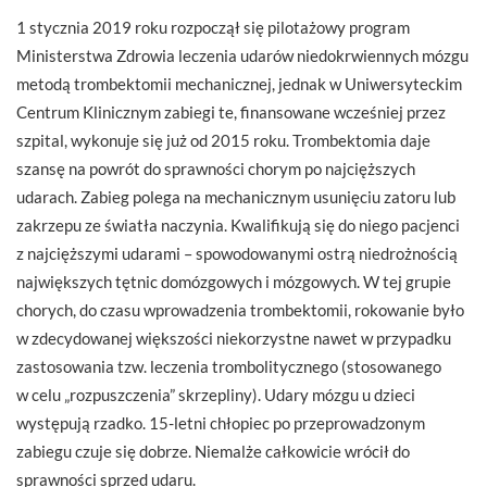
1 stycznia 2019 roku rozpoczął się pilotażowy program
Ministerstwa Zdrowia leczenia udarów niedokrwiennych mózgu
metodą trombektomii mechanicznej, jednak w Uniwersyteckim
Centrum Klinicznym zabiegi te, finansowane wcześniej przez
szpital, wykonuje się już od 2015 roku. Trombektomia daje
szansę na powrót do sprawności chorym po najcięższych
udarach. Zabieg polega na mechanicznym usunięciu zatoru lub
zakrzepu ze światła naczynia. Kwalifikują się do niego pacjenci
z najcięższymi udarami – spowodowanymi ostrą niedrożnością
największych tętnic domózgowych i mózgowych. W tej grupie
chorych, do czasu wprowadzenia trombektomii, rokowanie było
w zdecydowanej większości niekorzystne nawet w przypadku
zastosowania tzw. leczenia trombolitycznego (stosowanego
w celu „rozpuszczenia” skrzepliny). Udary mózgu u dzieci
występują rzadko. 15-letni chłopiec po przeprowadzonym
zabiegu czuje się dobrze. Niemalże całkowicie wrócił do
sprawności sprzed udaru.