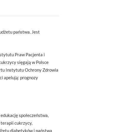
udżetu państwa. Jest
tytutu Praw Pacjenta i
cukrzycy sięgają w Polsce
rtu Instytutu Ochrony Zdrowia
ci apelują: prognozy
: edukację społeczeństwa,
terapii cukrzycy,
dżetu diabetyków i państwa