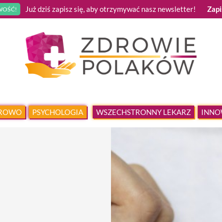
Już dziś zapisz się, aby otrzymywać nasz newsletter!
Zapi
OŚĆ!
DROWO
PSYCHOLOGIA
WSZECHSTRONNY LEKARZ
INNO