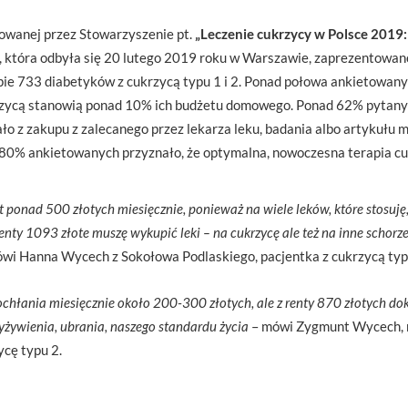
jowanej przez Stowarzyszenie pt.
„Leczenie cukrzycy w Polsce 2019: 
, która odbyła się 20 lutego 2019 roku w Warszawie, zaprezentowan
ie 733 diabetyków z cukrzycą typu 1 i 2. Ponad połowa ankietowanyc
rzycą stanowią ponad 10% ich budżetu domowego. Ponad 62% pytany
o z zakupu z zalecanego przez lekarza leku, badania albo artykułu 
o 80% ankietowanych przyznało, że optymalna, nowoczesna terapia cu
ponad 500 złotych miesięcznie, ponieważ na wiele leków, które stosuję, 
nty 1093 złote muszę wykupić leki – na cukrzycę ale też na inne schorz
wi Hanna Wycech z Sokołowa Podlaskiego, pacjentka z cukrzycą typu 
hłania miesięcznie około 200-300 złotych, ale z renty 870 złotych dok
żywienia, ubrania, naszego standardu życia
– mówi Zygmunt Wycech, m
cę typu 2.