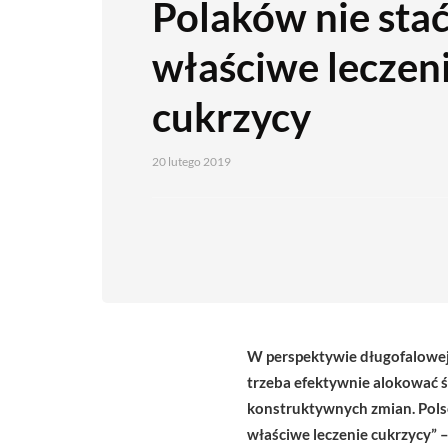
Polaków nie stać
właściwe leczen
cukrzycy
20 lutego 2019
W perspektywie długofalowej n
trzeba efektywnie alokować 
konstruktywnych zmian. Polscy
właściwe leczenie cukrzycy”