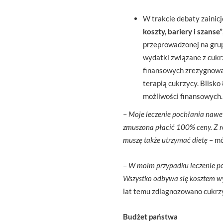
W trakcie debaty zainic
koszty, bariery i szanse”
przeprowadzonej na grup
wydatki związane z cuk
finansowych zrezygnował
terapią cukrzycy. Blisk
możliwości finansowych.
–
Moje leczenie pochłania nawet 
zmuszona płacić 100% ceny. Z re
muszę także utrzymać dietę
– mó
–
W moim przypadku leczenie poc
Wszystko odbywa się kosztem wy
lat temu zdiagnozowano cukrzy
Budżet państwa