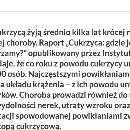
ukrzycą żyją średnio kilka lat krócej 
j choroby. Raport „Cukrzyca: gdzie 
zamy?” opublikowany przez Instytu
aje, że co roku z powodu cukrzycy 
00 osób. Najczęstszymi powikłaniam
ia układu krążenia – z ich powodu u
yków. Choroba prowadzi również do
ydolności nerek, utraty wzroku oraz 
tacji spowodowanej powikłaniami z
topą cukrzycową.