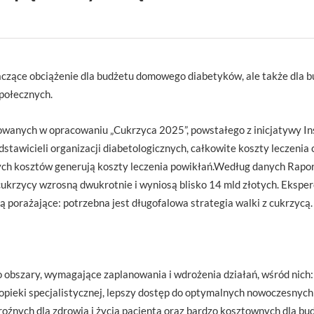
czące obciążenie dla budżetu domowego diabetyków, ale także dla b
połecznych.
anych w opracowaniu „Cukrzyca 2025”, powstałego z inicjatywy Ins
stawicieli organizacji diabetologicznych, całkowite koszty leczenia 
tych kosztów generują koszty leczenia powikłań.Według danych Rapo
cukrzycy wzrosną dwukrotnie i wyniosą blisko 14 mld złotych. Eksper
ą porażające: potrzebna jest długofalowa strategia walki z cukrzycą.
 obszary, wymagające zaplanowania i wdrożenia działań, wśród nich
 opieki specjalistycznej, lepszy dostęp do optymalnych nowoczesnych 
oźnych dla zdrowia i życia pacjenta oraz bardzo kosztownych dla bu