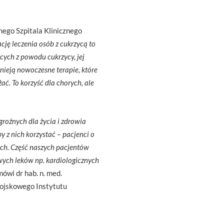
nego Szpitala Klinicznego
ję leczenia osób z cukrzycą to
ych z powodu cukrzycy, jej
nieją nowoczesne terapie, które
. To korzyść dla chorych, ale
groźnych dla życia i zdrowia
y z nich korzystać – pacjenci o
ch. Część naszych pacjentów
owych leków np. kardiologicznych
ówi dr hab. n. med.
Wojskowego Instytutu