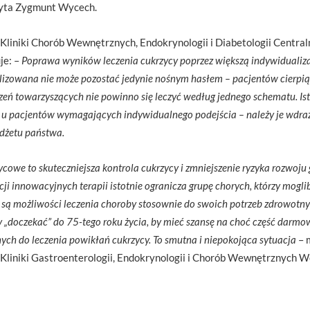
yta Zygmunt Wycech.
z Kliniki Chorób Wewnętrznych, Endokrynologii i Diabetologii Central
je: –
Poprawa wyników leczenia cukrzycy poprzez większą indywidualizac
izowana nie może pozostać jedynie nośnym hasłem – pacjentów cierpiąc
zeń towarzyszących nie powinno się leczyć według jednego schematu. Ist
 u pacjentów wymagających indywidualnego podejścia – należy je wdrażać
udżetu państwa.
owe to skuteczniejsza kontrola cukrzycy i zmniejszenie ryzyka rozwoju 
i innowacyjnych terapii istotnie ogranicza grupę chorych, którzy moglib
są możliwości leczenia choroby stosownie do swoich potrzeb zdrowotny
by „doczekać” do 75-tego roku życia, by mieć szansę na choć część darm
ych do leczenia powikłań cukrzycy. To smutna i niepokojąca sytuacja
– m
Kliniki Gastroenterologii, Endokrynologii i Chorób Wewnętrznych 