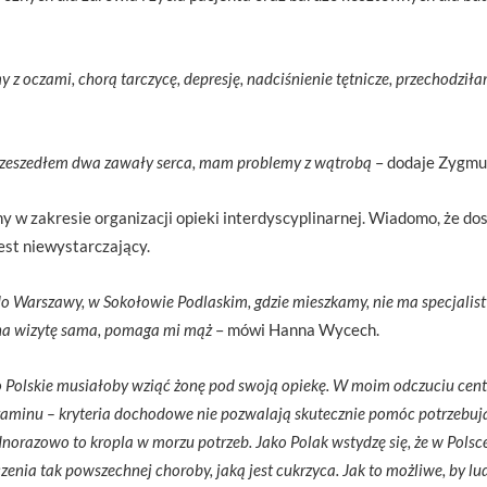
 oczami, chorą tarczycę, depresję, nadciśnienie tętnicze, przechodziła
zeszedłem dwa zawały serca, mam problemy z wątrobą
– dodaje Zygmu
ny w zakresie organizacji opieki interdyscyplinarnej. Wiadomo, że dos
jest niewystarczający.
do Warszawy, w Sokołowie Podlaskim, gdzie mieszkamy, nie ma specjalist
 na wizytę sama, pomaga mi mąż
– mówi Hanna Wycech.
 Polskie musiałoby wziąć żonę pod swoją opiekę. W moim odczuciu cent
zaminu – kryteria dochodowe nie pozwalają skutecznie pomóc potrzebują
orazowo to kropla w morzu potrzeb. Jako Polak wstydzę się, że w Polsce,
ia tak powszechnej choroby, jaką jest cukrzyca. Jak to możliwe, by ludz