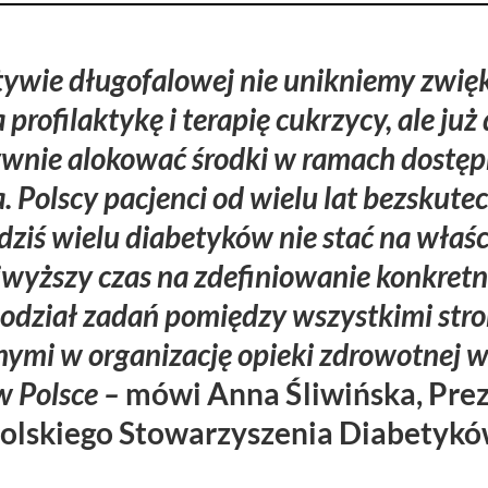
ywie długofalowej nie unikniemy zwię
rofilaktykę i terapię cukrzycy, ale już 
ywnie alokować środki w ramach dostę
 Polscy pacjenci od wielu lat bezskutec
dziś wielu diabetyków nie stać na właśc
jwyższy czas na zdefiniowanie konkret
podział zadań pomiędzy wszystkimi str
mi w organizację opieki zdrowotnej w
w Polsce
–
mówi Anna Śliwińska, Pre
olskiego Stowarzyszenia Diabetykó