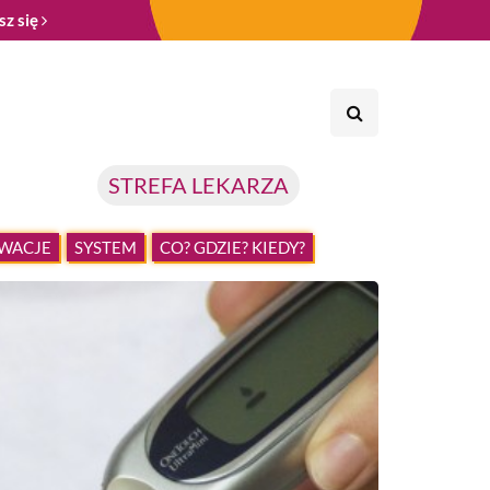
sz się
STREFA LEKARZA
WACJE
SYSTEM
CO? GDZIE? KIEDY?