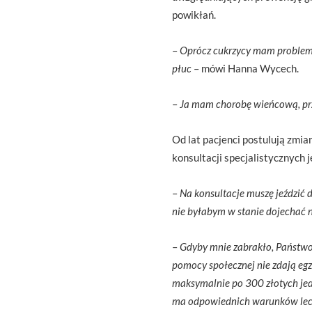
powikłań.
–
Oprócz cukrzycy mam problemy z
płuc
– mówi Hanna Wycech.
–
Ja mam chorobę wieńcową, pr
Od lat pacjenci postulują zmia
konsultacji specjalistycznych 
–
Na konsultacje muszę jeździć 
nie byłabym w stanie dojechać
–
Gdyby mnie zabrakło, Państwo
pomocy społecznej nie zdają eg
maksymalnie po 300 złotych jedn
ma odpowiednich warunków leczen