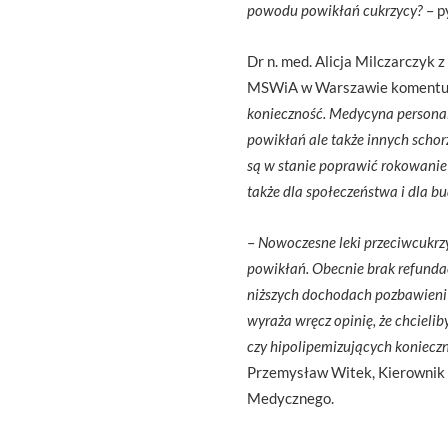
powodu powikłań cukrzycy?
– p
Dr n. med. Alicja Milczarczyk 
MSWiA w Warszawie komentu
konieczność. Medycyna personal
powikłań ale także innych schor
są w stanie poprawić rokowanie
także dla społeczeństwa i dla b
–
Nowoczesne leki przeciwcukrzyc
powikłań. Obecnie brak refundacj
niższych dochodach pozbawieni 
wyraża wręcz opinię, że chcieli
czy hipolipemizujących konieczn
Przemysław Witek, Kierownik 
Medycznego.