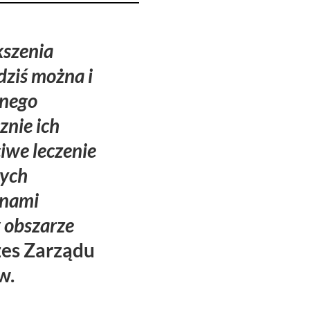
kszenia
dziś można i
pnego
znie ich
iwe leczenie
nych
onami
 obszarze
zes Zarządu
w.