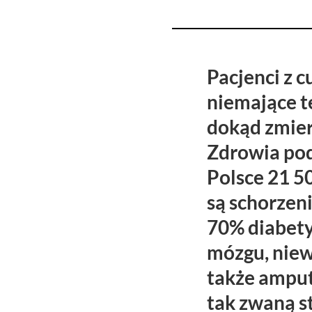
Pacjenci z c
niemające te
dokąd zmier
Zdrowia pod
Polsce 21 5
są schorzen
70% diabet
mózgu, niew
także ampu
tak zwaną s