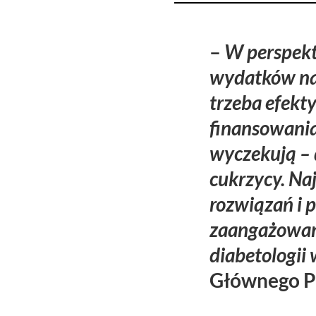
–
W perspekt
wydatków na p
trzeba efekt
finansowania.
wyczekują – 
cukrzycy. Na
rozwiązań i 
zaangażowany
diabetologii 
Głównego P