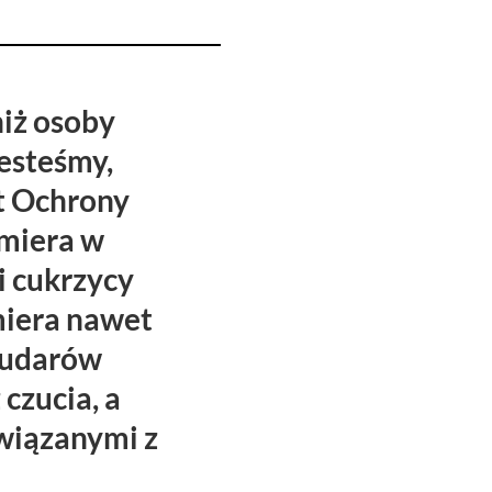
niż osoby
jesteśmy,
t Ochrony
umiera w
i cukrzycy
miera nawet
 udarów
czucia, a
wiązanymi z