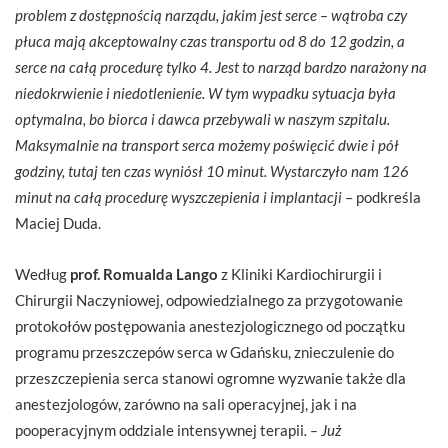
problem z dostępnością narządu, jakim jest serce – wątroba czy
płuca mają akceptowalny czas transportu od 8 do 12 godzin, a
serce na całą procedurę tylko 4. Jest to narząd bardzo narażony na
niedokrwienie i niedotlenienie. W tym wypadku sytuacja była
optymalna, bo biorca i dawca przebywali w naszym szpitalu.
Maksymalnie na transport serca możemy poświęcić dwie i pół
godziny, tutaj ten czas wyniósł 10 minut. Wystarczyło nam 126
minut na całą procedurę wyszczepienia i implantacji
– podkreśla
Maciej Duda.
Według
prof. Romualda Lango
z Kliniki Kardiochirurgii i
Chirurgii Naczyniowej, odpowiedzialnego za przygotowanie
protokołów postępowania anestezjologicznego od początku
programu przeszczepów serca w Gdańsku, znieczulenie do
przeszczepienia serca stanowi ogromne wyzwanie także dla
anestezjologów, zarówno na sali operacyjnej, jak i na
pooperacyjnym oddziale intensywnej terapii
. – Już