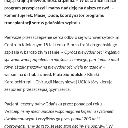
mają skrajną niewydolność krążenia. – W ostatnich latach
program przyspieszył i mamy nadzieję na dalszy rozwój –
komentuje lek. Maciej Duda, koordynator programu
transplantacji serc w gdańskim szpitalu.
Pierwsze przeszczepienie serca odbyło się w Uniwersyteckim
Centrum Klinicznym 15 lat temu. Biorca trafił do gdańskiego
szpitala w bardzo złym stanie.
– Oprócz niewydolności krążenia
spowodowanej zapaleniem mięśnia sercowego, pan Tomasz miał
również zdiagnozowaną niewydolność wielu narządów
–
wspomina
dr hab. n. med. Piotr Siondalski
z Kliniki
Kardiochirurgii i Chirurgii Naczyniowej UCK, który kieruje
zespołem przeszczepiającym serca.
Pacjent leczony był w Gdańsku przez ponad pół roku.
–
Wszczepiliśmy mechaniczne wspomaganie krążenia systemem
dwukomorowym. Leczyliśmy go przez ponad 200 dni i
doprowadziliśmy do tego, że jego stan ogólny się poprawił. W