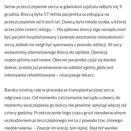
Setne przeszczepienie serca w gdańskim szpitalu odbyło się 9
grudnia. Biorcą była 57-letnia pacjentka oczekująca na
przeszczepienie od trzech lat. Dawcą była młoda osoba, u której
orzeczono śmierć mózgu.
– Początkowo biorcą tego narządu miał
być pacjent hospitalizowany z powodu zaostrzenia niewydolności
serca, jednak nie mógł być operowany z powodu infekcji. W nocy
wezwaliśmy alternatywnego biorcę do szpitala. Operację
rozpoczęliśmy nad ranem. Obecnie pacjentka czuje się bardzo
dobrze, została już przeniesiona na oddział ogólny, gdzie jest
intensywnie rehabilitowana –
relacjonuje lekarz.
Bardzo istotną rolę w procedurze transplantacyjnej serca
odgrywa czas. Od momentu zatrzymania narządu u dawcy do
momentu wszczepienia go biorcy nie powinny upłynąć więcej niż
cztery godziny. Przekroczenie tego czasu grozi nieodwracalnym
uszkodzeniem przeszczepionego serca z powodu tzw. zimnego
niedokrwienia.
– Zawsze im krócej, tym lepiej. Stąd też wynika