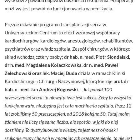
wysiłków z powodu objawów duszności i osłabienia. Po operacji
możliwy jest powrót do funkcjonowania w pełni życia.
Prężne działanie programu transplantacji serca w
Uniwersyteckim Centrum to efekt wzorowej współpracy
kardiochirurgów, kardiologów, anestezjologów, rehabilitantów,
psychiatrów oraz władz szpitala. Zespół chirurgów, w którego
skład wchodzą cztery osoby:
dr hab. n. med. Piotr Siondalski,
dr n. med. Magdalena Kołaczkowska, dr n. med. Paweł
Żelechowski oraz lek. Maciej Duda
działa w ramach Kliniki
Kardiochirurgii i Chirurgii Naczyniowej, którą kieruje
prof. dr
hab. n. med. Jan Andrzej Rogowski
.
– Już ponad 100
przeszczepień serca, to niewątpliwie jest sukces. Żeby to wszystko
funkcjonowało, niezbędna jest cała machineria szpitala. Przez 12
lat zrobiliśmy 50 przeszczepień, od 2018 kolejne 50. Tutaj moim
zdaniem nie liczy się sama liczba, ale sposób, w jaki do niej
doszliśmy. To dystrybuowanie wiedzy, że jest nasz ośrodek i
szukanie grupy chorych wymagających przeszczepienia, to nie jest