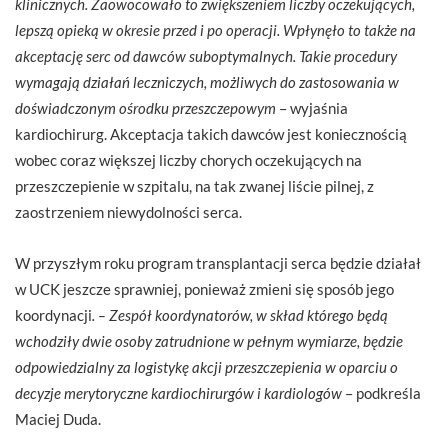
klinicznych. Zaowocowało to zwiększeniem liczby oczekujących,
lepszą opieką w okresie przed i po operacji. Wpłynęło to także na
akceptację serc od dawców suboptymalnych. Takie procedury
wymagają działań leczniczych, możliwych do zastosowania w
doświadczonym ośrodku przeszczepowym
– wyjaśnia
kardiochirurg. Akceptacja takich dawców jest koniecznością
wobec coraz większej liczby chorych oczekujących na
przeszczepienie w szpitalu, na tak zwanej liście pilnej, z
zaostrzeniem niewydolności serca.
W przyszłym roku program transplantacji serca będzie działał
w UCK jeszcze sprawniej, ponieważ zmieni się sposób jego
koordynacji
. – Zespół koordynatorów, w skład którego będą
wchodziły dwie osoby zatrudnione w pełnym wymiarze, będzie
odpowiedzialny za logistykę akcji przeszczepienia w oparciu o
decyzje merytoryczne kardiochirurgów i kardiologów
– podkreśla
Maciej Duda.