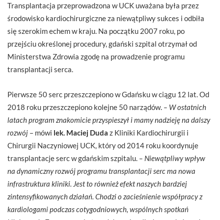
Transplantacja przeprowadzona w UCK uważana była przez
środowisko kardiochirurgiczne za niewątpliwy sukces i odbiła
się szerokim echem w kraju. Na początku 2007 roku, po
przejściu określonej procedury, gdański szpital otrzymał od
Ministerstwa Zdrowia zgodę na prowadzenie programu
transplantacji serca.
Pierwsze 50 serc przeszczepiono w Gdańsku w ciągu 12 lat. Od
2018 roku przeszczepiono kolejne 50 narządów.
– W ostatnich
latach program znakomicie przyspieszył i mamy nadzieję na dalszy
rozwój
– mówi
lek. Maciej Duda
z Kliniki Kardiochirurgii i
Chirurgii Naczyniowej UCK, który od 2014 roku koordynuje
transplantacje serc w gdańskim szpitalu.
– Niewątpliwy wpływ
na dynamiczny rozwój programu transplantacji serc ma nowa
infrastruktura kliniki. Jest to również efekt naszych bardziej
zintensyfikowanych działań. Chodzi o zacieśnienie współpracy z
kardiologami podczas cotygodniowych, wspólnych spotkań